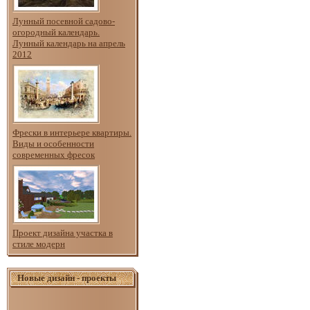
Лунный посевной садово-
огородный календарь.
Лунный календарь на апрель
2012
Фрески в интерьере квартиры.
Виды и особенности
современных фресок
Проект дизайна участка в
стиле модерн
Новые дизайн - проекты