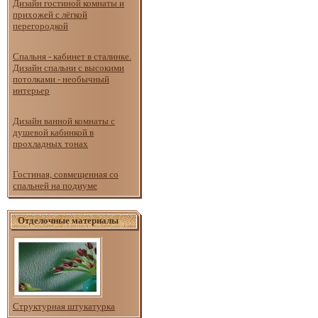
Дизайн гостиной комнаты и
прихожей с лёгкой
перегородкой
Спальня - кабинет в сталинке.
Дизайн спальни с высокими
потолками - необычный
интерьер
Дизайн ванной комнаты с
душевой кабинкой в
прохладных тонах
Гостиная, совмещенная со
спальней на подиуме
Отделочные материалы
Структурная штукатурка