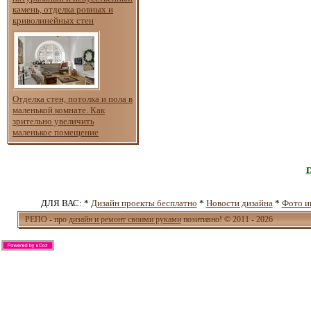
камень, отделка ровных и
криволинейных стен
Отделка стен, потолка и пола в
маленькой комнате. Как
зрительно увеличить
маленькое помещение
ДЛЯ ВАС: *
Дизайн проекты бесплатно
*
Новости дизайна
*
Фото и
РЕПО - про
дизайн и ремонт своими руками
позитивно! © 2011 - 2026