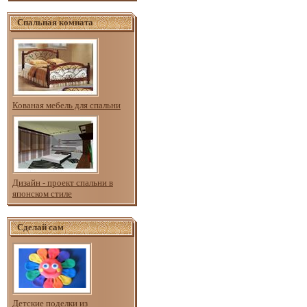
Спальная комната
Кованая мебель для спальни
Дизайн - проект спальни в
японском стиле
Сделай сам
Детские поделки из