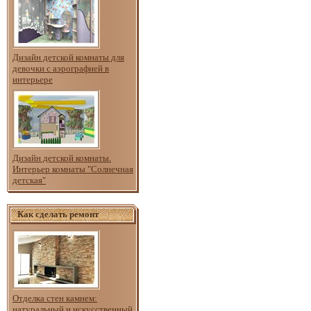
Дизайн детской комнаты для
девочки с аэрографией в
интерьере
Дизайн детской комнаты.
Интерьер комнаты "Солнечная
детская"
Как сделать ремонт
Отделка стен камнем:
натуральный и искусственный