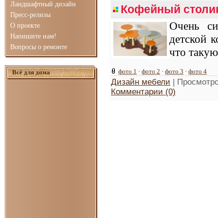
Ландшафтный дизайн
Кофейный столик
Пресс-релизы
Очень си
О проекте
Напишите нам!
детской к
Вопросы о ремонте
что такую
фото 1
·
фото 2
·
фото 3
·
фото 4
Всё для дома
Дизайн мебели
| Просмотро
Комментарии (0)