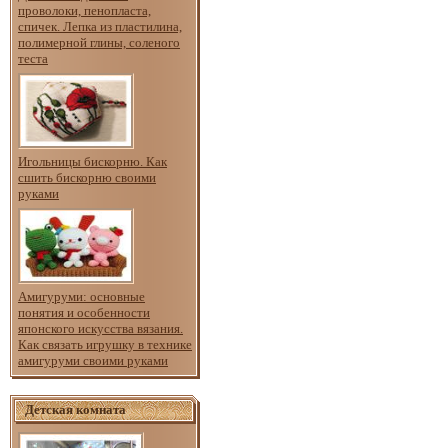
проволоки, пенопласта,
спичек. Лепка из пластилина,
полимерной глины, соленого
теста
Игольницы бискорню. Как
сшить бискорню своими
руками
Амигуруми: основные
понятия и особенности
японского искусства вязания.
Как связать игрушку в технике
амигуруми своими руками
Детская комната