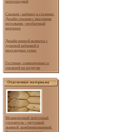
перегородкой
Спальня - кабинет в сталинке.
Дизайн спальни с высокими
потолками - необычный
интерьер
Дизайн ванной комнаты с
душевой кабинкой в
прохладных тонах
Гостиная, совмещенная со
спальней на подиуме
Отделочные материалы
Межвенцовый ленточный
утеплитель - джутовый,
льняной, комбинированный.
Укладка межвенцового