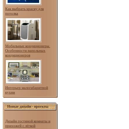
Как выбрать краску для
потолка
Мобильные кондиционеры.
Особенности напольных
кондиционеров
Интерьер малогабаритной
кухни
Новые дизайн - проекты
Дизайн гостиной комнаты и
прихожей с лёгкой