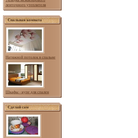
ленточного утеплителя
Спальная комната
Натяжной потолок в спальне
Шкафы - купе для спален
Сделай сам