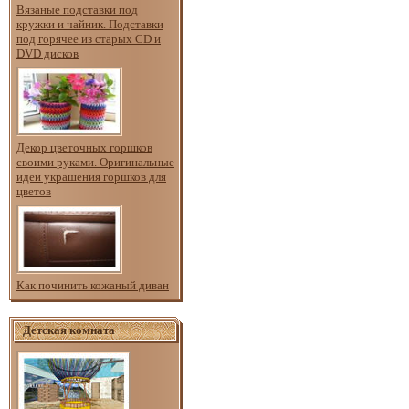
Вязаные подставки под
кружки и чайник. Подставки
под горячее из старых CD и
DVD дисков
Декор цветочных горшков
своими руками. Оригинальные
идеи украшения горшков для
цветов
Как починить кожаный диван
Детская комната