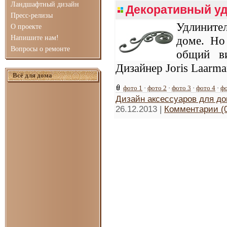
Ландшафтный дизайн
Декоративный у
Пресс-релизы
Удлините
О проекте
Напишите нам!
доме. Но
Вопросы о ремонте
общий ви
Дизайнер Joris Laarm
Всё для дома
фото 1
·
фото 2
·
фото 3
·
фото 4
·
фо
Дизайн аксессуаров для д
26.12.2013
|
Комментарии (