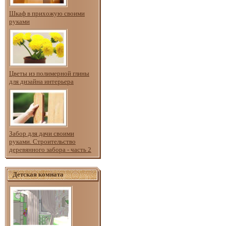
Шкаф в прихожую своими
руками
Цветы из полимерной глины
для дизайна интерьера
Забор для дачи своими
руками. Строительство
деревянного забора - часть 2
Детская комната