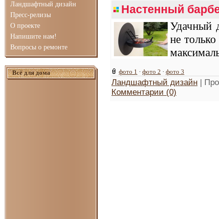
Ландшафтный дизайн
Настенный барб
Пресс-релизы
Удачный 
О проекте
Напишите нам!
не только
Вопросы о ремонте
максималь
фото 1
·
фото 2
·
фото 3
Всё для дома
Ландшафтный дизайн
| Про
Комментарии (0)