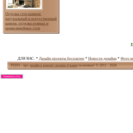
Отделка стен камнем:
натуральный и искусственный
камень, отделка ровных и
криволинейных стен
ДЛЯ ВАС: *
Дизайн проекты бесплатно
*
Новости дизайна
*
Фото и
РЕПО - про
дизайн и ремонт своими руками
позитивно! © 2011 - 2026