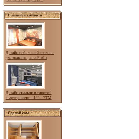
Спальная комната
Дизайн небольшой спальни
для знака зодиака Рыбы
Дизайн спальни в типовой
квартире серии 121 - 7ТМ
Сделай сам