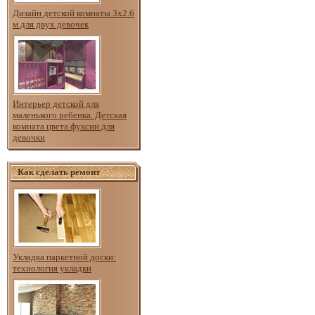
Дизайн детской комнаты 3х2.6
м для двух девочек
Интерьер детской для
маленького ребенка. Детская
комната цвета фуксии для
девочки
Как сделать ремонт
Укладка паркетной доски:
технология укладки