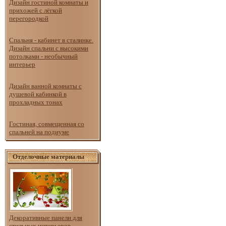
Дизайн гостиной комнаты и
прихожей с лёгкой
перегородкой
Спальня - кабинет в сталинке.
Дизайн спальни с высокими
потолками - необычный
интерьер
Дизайн ванной комнаты с
душевой кабинкой в
прохладных тонах
Гостиная, совмещенная со
спальней на подиуме
Отделочные материалы
Декоративные панели для
стильных интерьеров