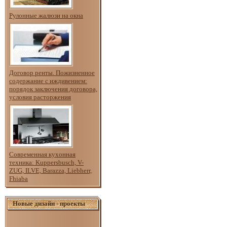
Рулонные жалюзи на окна
Договор ренты. Пожизненное
содержание с иждивением:
порядок заключения договора,
условия расторжения
Современная кухонная
техника: Kuppersbusch, V-
ZUG, ILVE, Barazza, Liebherr,
Fhiaba
Новые дизайн - проекты