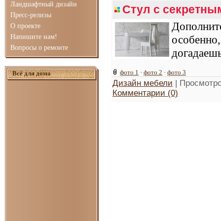
Ландшафтный дизайн
Стул с секретны
Пресс-релизы
Дополнит
О проекте
Напишите нам!
особенно,
Вопросы о ремонте
догадаешь
фото 1
·
фото 2
·
фото 3
Всё для дома
Дизайн мебели
| Просмотро
Комментарии (0)