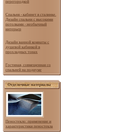
перегородкой
Спальня - кабинет в сталинке.
Дизайн спальни с высокими
потолками - необычный
интерьер
Дизайн ванной комнаты с
душевой кабинкой в
прохладных тонах
Гостиная, совмещенная со
спальней на подиуме
Отделочные материалы
Пеностекло: применение и
характеристики пеностекла