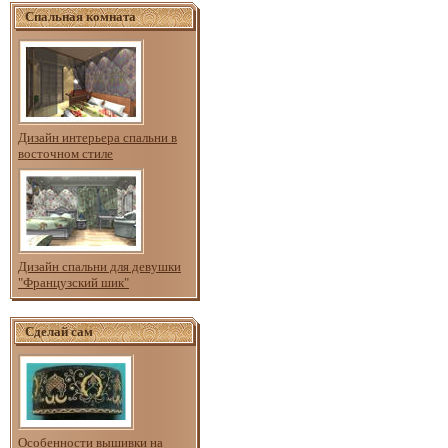
Спальная комната
Дизайн интерьера спальни в
восточном стиле
Дизайн спальни для девушки
"Французский шик"
Сделай сам
Особенности вышивки на