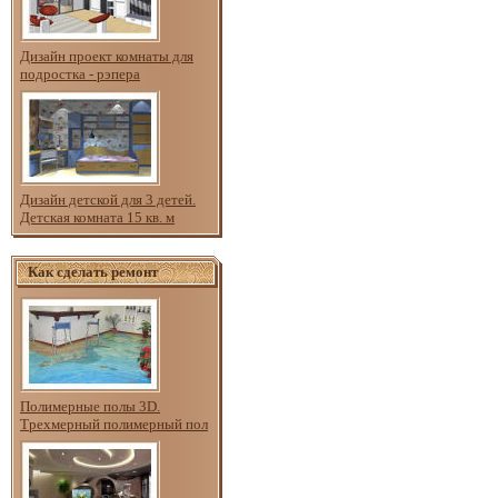
Дизайн проект комнаты для
подростка - рэпера
Дизайн детской для 3 детей.
Детская комната 15 кв. м
Как сделать ремонт
Полимерные полы 3D.
Трехмерный полимерный пол