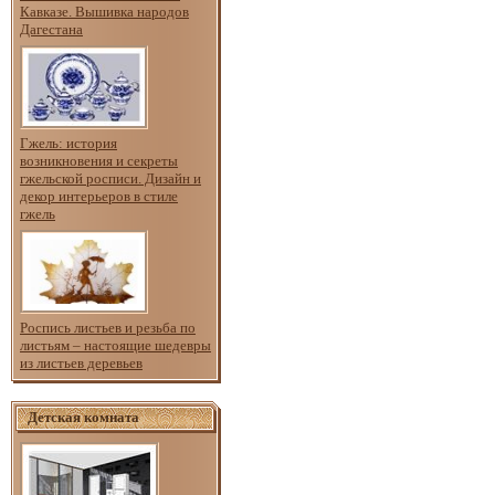
Кавказе. Вышивка народов
Дагестана
Гжель: история
возникновения и секреты
гжельской росписи. Дизайн и
декор интерьеров в стиле
гжель
Роспись листьев и резьба по
листьям – настоящие шедевры
из листьев деревьев
Детская комната