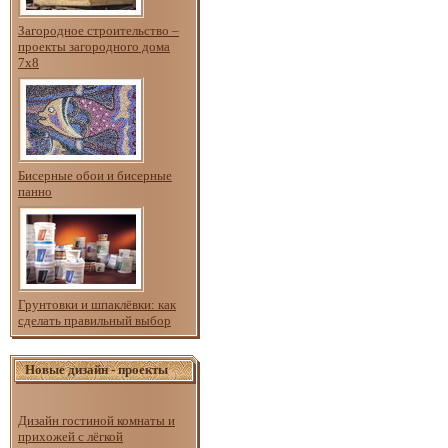
Загородное строительство –
проекты загородного дома
7х8
Бисерные обои и бисерные
панно
Грунтовки и шпаклёвки: как
сделать правильный выбор
Новые дизайн - проекты
Дизайн гостиной комнаты и
прихожей с лёгкой