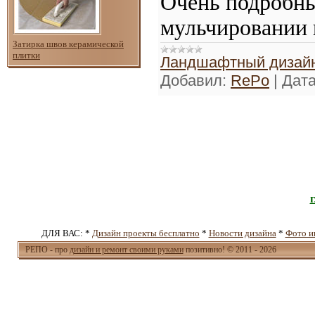
Очень подробны
мульчировании 
Затирка швов керамической
плитки
Ландшафтный дизайн
Добавил:
RePo
|
Дата
ДЛЯ ВАС: *
Дизайн проекты бесплатно
*
Новости дизайна
*
Фото и
РЕПО - про
дизайн и ремонт своими руками
позитивно! © 2011 - 2026