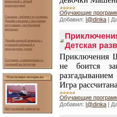
прихожей с лёгкой
перегородкой
Обучающие программ
Спальня - кабинет в сталинке.
Добавил:
l@dinka
|
Да
Дизайн спальни с высокими
потолками - необычный
интерьер
Приключения
Дизайн ванной комнаты с
Детская раз
душевой кабинкой в
прохладных тонах
Приключения Ш
Гостиная, совмещенная со
не боится за
спальней на подиуме
разгадыванием 
Отделочные материалы
Игра рассчитана 
Обучающие программ
Добавил:
l@dinka
|
Да
Натуральный линолеум