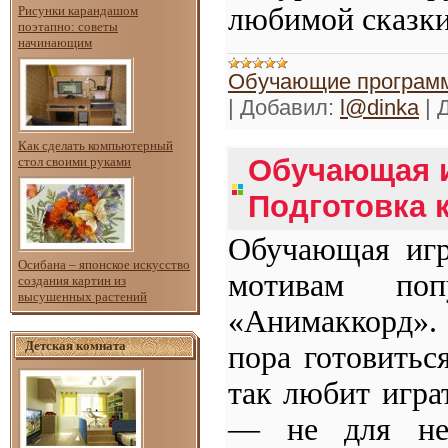
любимой сказки
Рисунки карандашом
поэтапно: советы
начинающим
Обучающие программ
|
Добавил:
l@dinka
|
Д
Как сделать компьютерный
Обучающая и
стол своими руками
Подготовка 
Обучающая игр
Осибана – японское искусство
мотивам поп
создания картин из
высушенных растений
«Анимаккорд».
Детская комната
пора готовитьс
так любит игра
— не для не