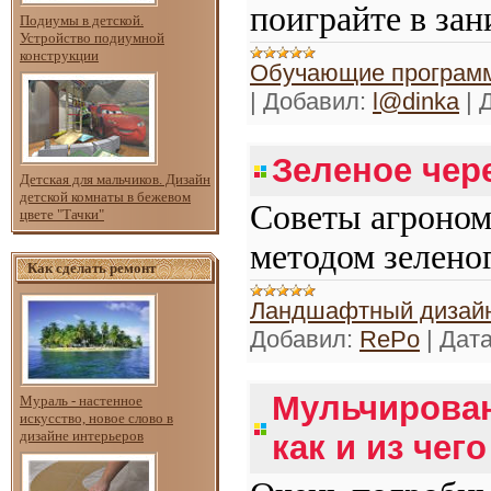
поиграйте в за
Подиумы в детской.
Устройство подиумной
конструкции
Обучающие программ
|
Добавил:
l@dinka
|
Д
Зеленое чер
Детская для мальчиков. Дизайн
детской комнаты в бежевом
Советы агроном
цвете "Тачки"
методом зелено
Как сделать ремонт
Ландшафтный дизайн
Добавил:
RePo
|
Дата
Мульчирован
Мураль - настенное
искусство, новое слово в
дизайне интерьеров
как и из чег