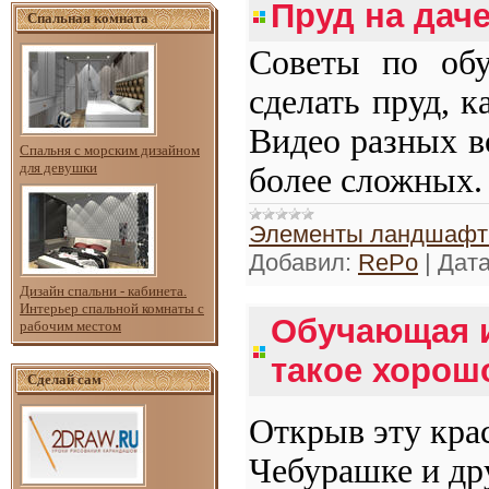
Пруд на дач
Спальная комната
Советы по обу
сделать пруд, к
Видео разных в
Спальня с морским дизайном
для девушки
более сложных.
Элементы ландшафтн
Добавил:
RePo
|
Дата
Дизайн спальни - кабинета.
Интерьер спальной комнаты с
Обучающая и
рабочим местом
такое хорошо
Сделай сам
Открыв эту крас
Чебурашке и др