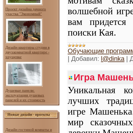
мотивам ска
волшебной игре
Проект дизайна дачного
участка "Экономный"
вам придется 
поиски Кая.
Дизайн квартиры студии в
Обучающие программ
двухкомнатной квартире -
хрущевке
|
Добавил:
l@dinka
|
Д
Игра Машень
Уникальная к
Душевые панели:
эксплуатация душевых
лучших традиц
панелей и их стоимость
игре Машенька.
Новые дизайн - проекты
мир сказочны
Дизайн гостиной комнаты и
девочки Машен