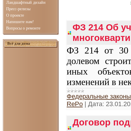
Ландшафтный дизайн
Пресс-релизы
О проекте
Напишите нам!
ФЗ 214 Об у
Вопросы о ремонте
многокварти
Всё для дома
ФЗ 214 от 30 
долевом строи
иных объект
изменений в не
Федеральные законы
RePo
|
Дата:
23.01.2
Договор под