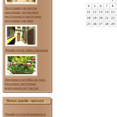
4
5
6
7
8
Подставки для цветов
11
12
13
14
15
напольные, подвесные,
настольные и цветочные
18
19
20
21
22
подставки для окон
25
26
27
28
29
Дизайн холла офиса магазина
Цветники и клумбы на даче.
Красивые цветочные
композиции на участке
Новые дизайн - проекты
Дизайн гостиной комнаты и