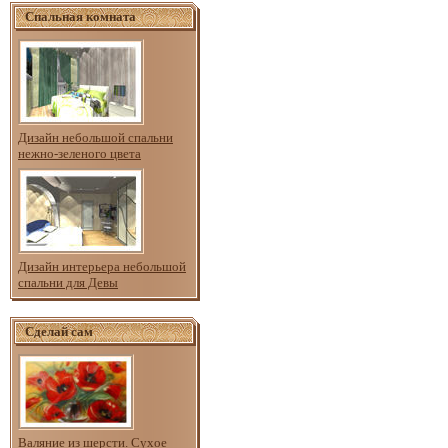
Спальная комната
Дизайн небольшой спальни
нежно-зеленого цвета
Дизайн интерьера небольшой
спальни для Девы
Сделай сам
Валяние из шерсти. Сухое