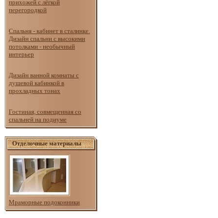
прихожей с лёгкой
перегородкой
Спальня - кабинет в сталинке.
Дизайн спальни с высокими
потолками - необычный
интерьер
Дизайн ванной комнаты с
душевой кабинкой в
прохладных тонах
Гостиная, совмещенная со
спальней на подиуме
Отделочные материалы
Мраморные подоконники