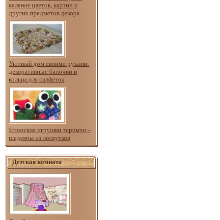
валяние цветов, картин и
других предметов декора
Уютный дом своими руками:
декоративные баночки и
кольца для салфеток
Японские игрушки теримэн –
шедевры из лоскутков
Детская комната