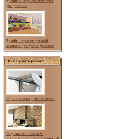
Дизайн интерьера комнаты
для девочки
Дизайн - проект детской
комнаты для двоих девочек
Как сделать ремонт
Обрешетка под гипсокартон
Отделка стен камнем:
натуральный и искусственный