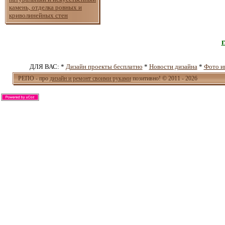
камень, отделка ровных и
криволинейных стен
ДЛЯ ВАС: *
Дизайн проекты бесплатно
*
Новости дизайна
*
Фото и
РЕПО - про
дизайн и ремонт своими руками
позитивно! © 2011 - 2026