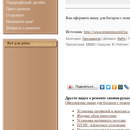
Ландшафтный дизайн
Пресс-релизы
О проекте
Как оформить нишу для батареи с по
Напишите нам!
Вопросы о ремонте
Источник:
http://www.remontpozitif.ru
Категория
:
Гипсокартон
|
Добавил
:
RePo
|
Т
Всё для дома
Просмотров
:
13313
|
Загрузок
:
0
|
Рейтинг
:
Поделиться…
Другое видео о ремонте своими рука
Оформление ниши для батареи с помо
Установка профилей и монтаж г
Жидкие обои нанесение
Установка натяжного потолка
ПЛЭН - пленочное отопление
Покраска потолка водоэмульсио