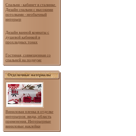
Спальня - кабинет в сталинке.
Дизайн спальни с высокими
потолками - необычный
интерьер
Дизайн ванной комнаты с
душевой кабинкой в
прохладных тонах
Гостиная, совмещенная со
спальней на подиуме
Отделочные материалы
Виниловая пленка в отделке
интерьеров: виды, область
применения. Интерьерные
виниловые наклейки