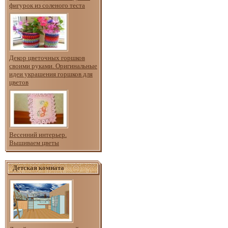
фигурок из соленого теста
Декор цветочных горшков
своими руками. Оригинальные
идеи украшения горшков для
цветов
Весенний интерьер.
Вышиваем цветы
Детская комната