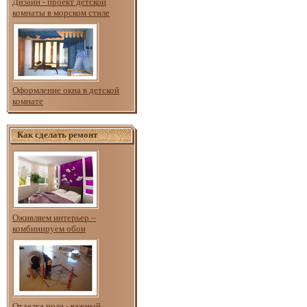
Дизайн - проект детской
комнаты в морском стиле
Оформление окна в детской
комнате
Как сделать ремонт
Оживляем интерьер –
комбинируем обои
Отделка пола - важный