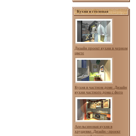
Кухня и столовая
Дизайн проект кухни в черном
цвете
Кухня в частном доме. Дизайн
кухни частного дома с фото
Апельсиновая кухня в
хрущевке. Дизайн - проект