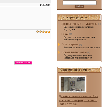
14.09.2011
Категории раздела
Декоративные штукатурки
[5]
Видео нанесения декоративных
штукатурок
Обои
[2]
Видео с технологиями нанесения
различных видов обоев
Гипсокартон
[6]
Технологии ремонта с гипсокартоном
Новые материалы
[8]
Видео про новые отделочные
материалы, технологии работ
Современный ремонт
Дизайн спальни в типовой 2 -
комнатной квартире серии 1
090.1 оптима