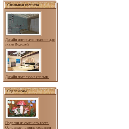
Спальная комната
Дизайн интерьера спальни для
знака Водолей
Дизайн потолков в спальне
Сделай сам
Поделки из соленого теста.
Основные правила создания