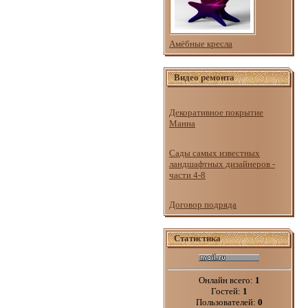
Амёбные кресла
Видео ремонта
Декоративное покрытие
Манна
Сады самых известных
ландшафтных дизайнеров -
части 4-8
Договор подряда
Статистика
Онлайн всего:
1
Гостей:
1
Пользователей:
0