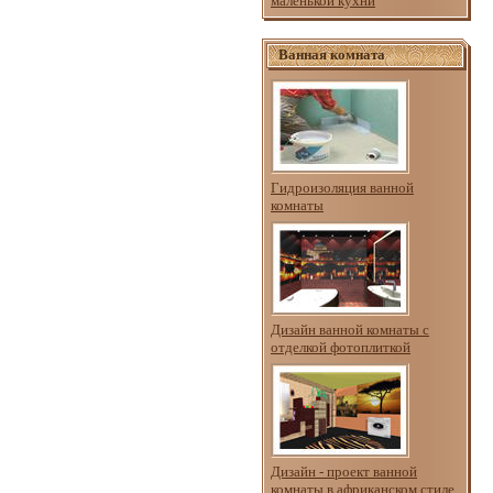
маленькой кухни
Ванная комната
Гидроизоляция ванной
комнаты
Дизайн ванной комнаты с
отделкой фотоплиткой
Дизайн - проект ванной
комнаты в африканском стиле