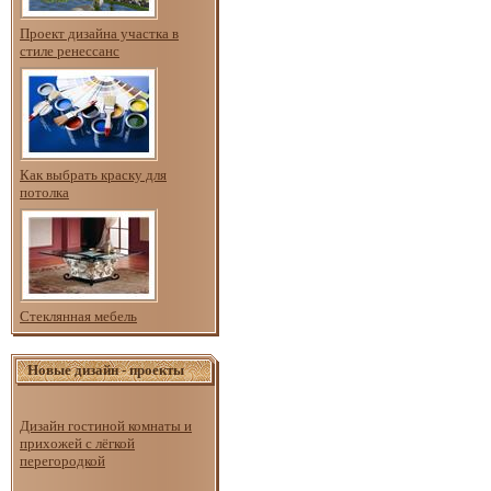
Проект дизайна участка в
стиле ренессанс
Как выбрать краску для
потолка
Стеклянная мебель
Новые дизайн - проекты
Дизайн гостиной комнаты и
прихожей с лёгкой
перегородкой