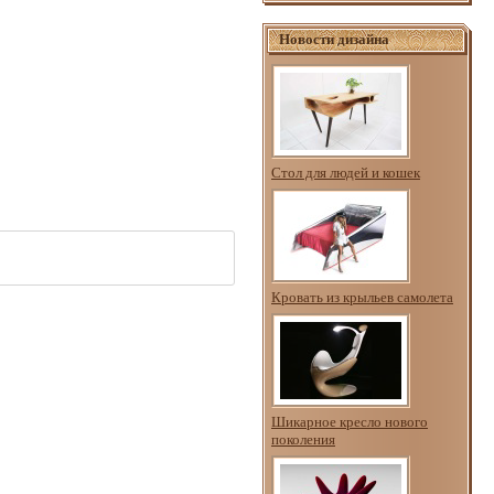
Новости дизайна
Стол для людей и кошек
Кровать из крыльев самолета
Шикарное кресло нового
поколения