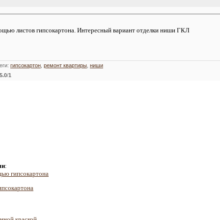
мощью листов гипсокартона. Интересный вариант отделки ниши ГКЛ
еги
:
гипсокартон
,
ремонт квартиры
,
ниши
5.0
/
1
ми
:
щью гипсокартона
ипсокартона
нной краской