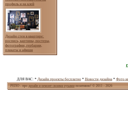
профиль и на клей
Дизайн стен в квартире:
роспись, картины, постеры,
фотографии, гербарии,
плакаты и афиши
ДЛЯ ВАС: *
Дизайн проекты бесплатно
*
Новости дизайна
*
Фото и
РЕПО - про
дизайн и ремонт своими руками
позитивно! © 2011 - 2026