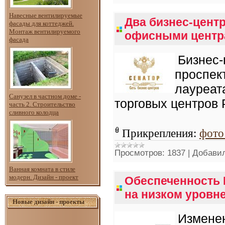
Навесные вентилируемые
Два бизнес-цент
фасады для коттеджей.
Монтаж вентилируемого
офисными центр
фасада
Бизнес
проспект
лауреат
Санузел в частном доме -
торговых центров
часть 2. Строительство
сливного колодца
Прикрепления:
фото
Просмотров:
1837
|
Добавил
Ванная комната в стиле
модерн. Дизайн - проект
Обеспеченность
на низком уровн
Новые дизайн - проекты
Изменен