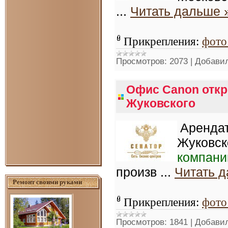
...
Читать дальше 
Прикрепления:
фото
Просмотров:
2073
|
Добавил
Офис Canon откр
Жуковского
Арендат
Жуковск
компани
произв
...
Читать 
Ремонт своими руками
Прикрепления:
фото
Просмотров:
1841
|
Добавил