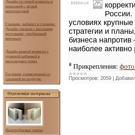
Дизайн гостиной комнаты и
коррект
прихожей с лёгкой
перегородкой
России.
условиях крупные
Спальня - кабинет в сталинке.
Дизайн спальни с высокими
стратегии и планы
потолками - необычный
бизнеса напротив 
интерьер
наиболее активно
Дизайн ванной комнаты с
душевой кабинкой в
прохладных тонах
Прикрепления:
фото
Гостиная, совмещенная со
Просмотров:
2059
|
Добавил
спальней на подиуме
Отделочные материалы
Пазогребневые плиты