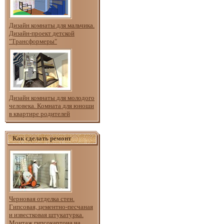
Дизайн комнаты для мальчика.
Дизайн-проект детской
"Трансформеры"
Дизайн комнаты для молодого
человека. Комната для юноши
в квартире родителей
Как сделать ремонт
Черновая отделка стен.
Гипсовая, цементно-песчаная
и известковая штукатурка.
Монтаж гипсокартона на