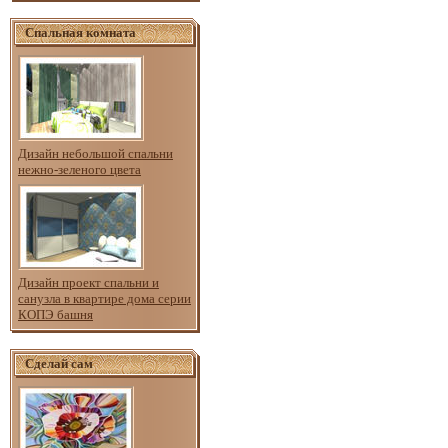
Спальная комната
Дизайн небольшой спальни
нежно-зеленого цвета
Дизайн проект спальни и
санузла в квартире дома серии
КОПЭ башня
Сделай сам