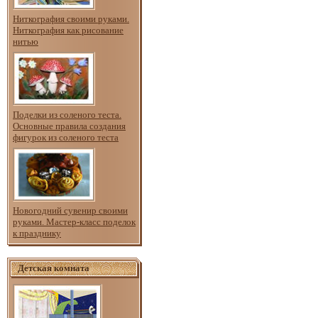
Ниткография своими руками.
Ниткография как рисование
нитью
Поделки из соленого теста.
Основные правила создания
фигурок из соленого теста
Новогодний сувенир своими
руками. Мастер-класс поделок
к празднику
Детская комната