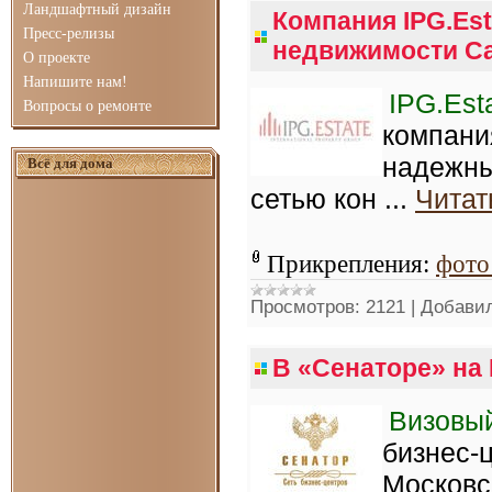
Ландшафтный дизайн
Компания IPG.Es
Пресс-релизы
недвижимости Са
О проекте
Напишите нам!
IPG.Est
Вопросы о ремонте
компани
надежны
Всё для дома
сетью кон
...
Читат
Прикрепления:
фото
Просмотров:
2121
|
Добавил
В «Сенаторе» на 
Визовы
бизнес-
Московс