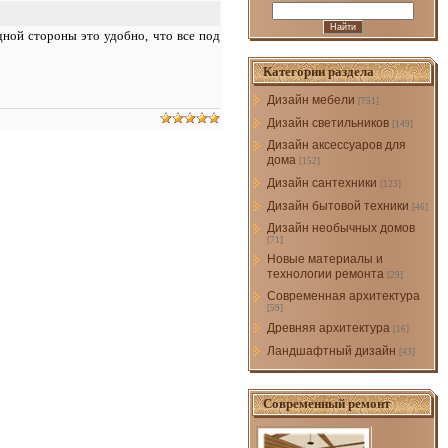
ной стороны это удобно, что все под
Категории раздела
Дизайн мебели
[751]
Дизайн светильников
[149]
Дизайн аксессуаров для
дома
[152]
Дизайн сантехники
[123]
Дизайн бытовой техники
[46]
Дизайн необычных домов
[71]
Новые материалы и
технологии ремонта
[29]
Современная архитектура
[59]
Древняя архитектура
[16]
Ландшафтный дизайн
[43]
Современный ремонт