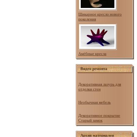
Шикарное кресло нового
поколения
Амёбные кресла
Видео ремонта
Декоративная лазурь для
отделки стен
Необычная мебель
Декоративное покрытие
Старый замок
Архив материалов