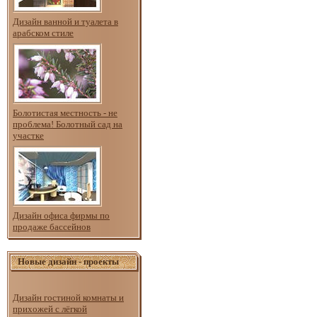
Дизайн ванной и туалета в
арабском стиле
Болотистая местность - не
проблема! Болотный сад на
участке
Дизайн офиса фирмы по
продаже бассейнов
Новые дизайн - проекты
Дизайн гостиной комнаты и
прихожей с лёгкой