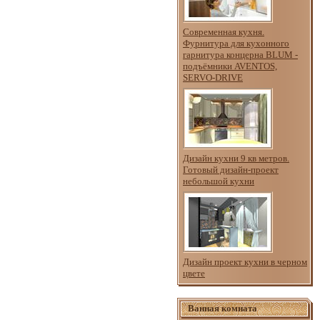
Современная кухня.
Фурнитура для кухонного
гарнитура концерна BLUM -
подъёмники AVENTOS,
SERVO-DRIVE
Дизайн кухни 9 кв метров.
Готовый дизайн-проект
небольшой кухни
Дизайн проект кухни в черном
цвете
Ванная комната