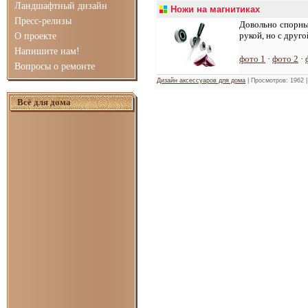
Ландшафтный дизайн
Ножи на магнитиках
Пресс-релизы
Довольно спорны
рукой, но с друго
О проекте
Напишите нам!
фото 1
·
фото 2
·
Вопросы о ремонте
Дизайн аксессуаров для дома
| Просмотров: 1962 
Всё для дома