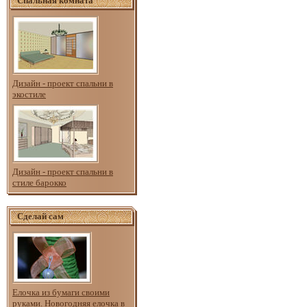
Спальная комната
Дизайн - проект спальни в
экостиле
Дизайн - проект спальни в
стиле барокко
Сделай сам
Елочка из бумаги своими
руками. Новогодняя елочка в