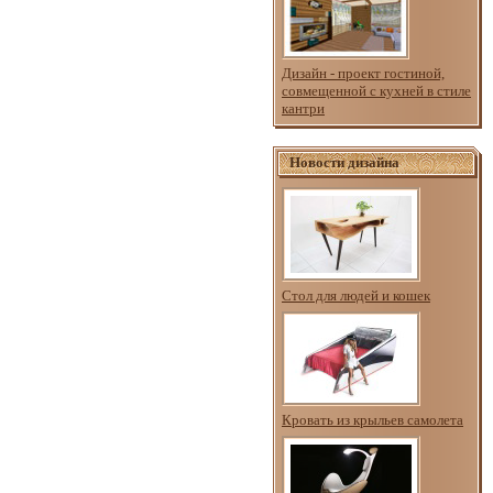
Дизайн - проект гостиной,
совмещенной с кухней в стиле
кантри
Новости дизайна
Стол для людей и кошек
Кровать из крыльев самолета