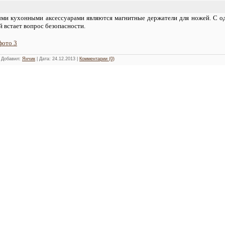
ми кухонными аксессуарами являются магнитные держатели для ножей. С од
й встает вопрос безопасности.
фото 3
| Добавил:
Янчик
| Дата:
24.12.2013
|
Комментарии (0)