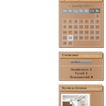
«
Декабрь 2013
»
Пн
Вт
Ср
Чт
Пт
Сб
Вс
1
2
3
4
5
6
7
8
9
10
11
12
13
14
15
16
17
18
19
20
21
22
23
24
25
26
27
28
29
30
31
Статистика
Онлайн всего:
1
Гостей:
1
Пользователей:
0
Кухня и столовая