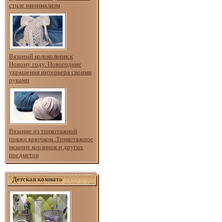
стиле минимализм
Вязаный колокольчик к
Новому году. Новогодние
украшения интерьера своими
руками
Вязание из трикотажной
пряжи крючком. Трикотажное
вязание корзинок и других
предметов
Детская комната