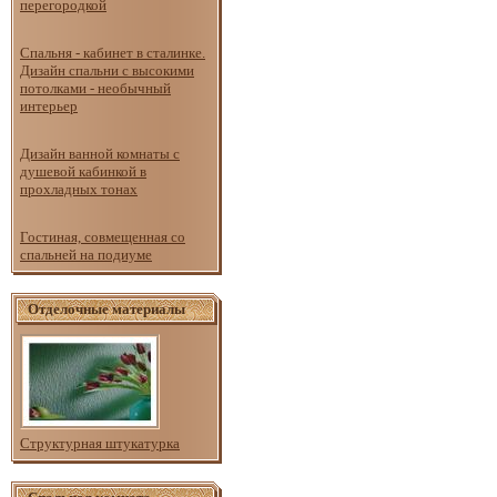
перегородкой
Спальня - кабинет в сталинке.
Дизайн спальни с высокими
потолками - необычный
интерьер
Дизайн ванной комнаты с
душевой кабинкой в
прохладных тонах
Гостиная, совмещенная со
спальней на подиуме
Отделочные материалы
Структурная штукатурка