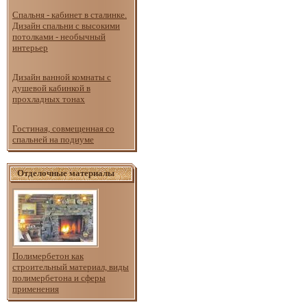
Спальня - кабинет в сталинке.
Дизайн спальни с высокими
потолками - необычный
интерьер
Дизайн ванной комнаты с
душевой кабинкой в
прохладных тонах
Гостиная, совмещенная со
спальней на подиуме
Отделочные материалы
Полимербетон как
строительный материал, виды
полимербетона и сферы
применения