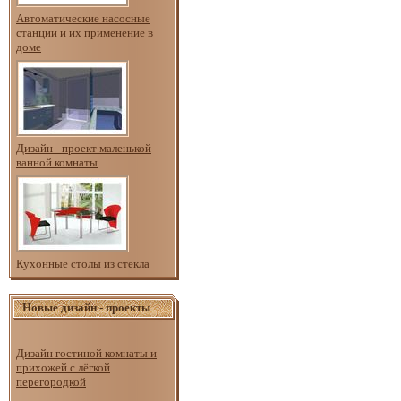
Автоматические насосные
станции и их применение в
доме
Дизайн - проект маленькой
ванной комнаты
Кухонные столы из стекла
Новые дизайн - проекты
Дизайн гостиной комнаты и
прихожей с лёгкой
перегородкой