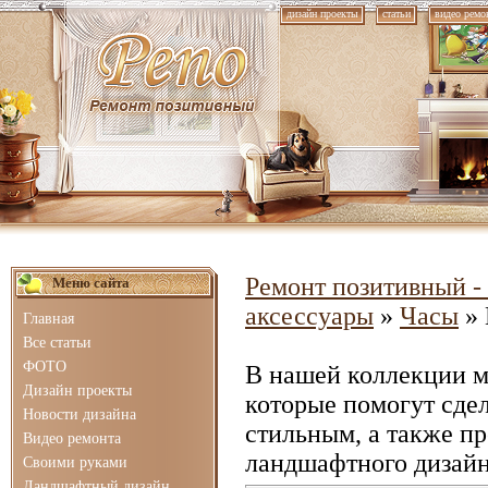
дизайн проекты
статьи
видео ремо
Ремонт позитивный - 
Меню сайта
аксессуары
»
Часы
» 
Главная
Все статьи
ФОТО
В нашей коллекции 
Дизайн проекты
которые помогут сде
Новости дизайна
стильным, а также п
Видео ремонта
ландшафтного дизайн
Своими руками
Ландшафтный дизайн