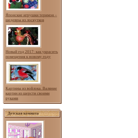
Японские игрушки теримэн –
шедевры из лоскутков
Новый год 2017: как украсить
помещения к новому году
Картины из войлока. Валяние
картин из шерсти своими
руками
Детская комната