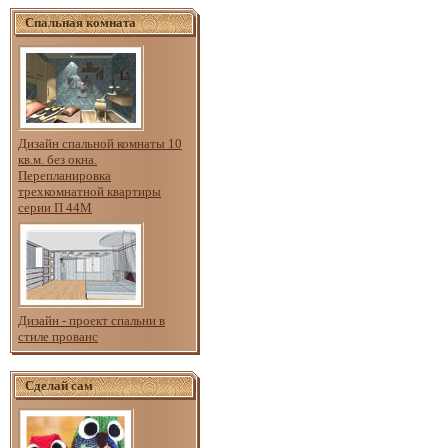
Спальная комната
Дизайн спальной комнаты 10
кв.м. без окна.
Перепланировка
трехкомнатной квартиры
серии П 44М
Дизайн - проект спальни в
стиле прованс
Сделай сам