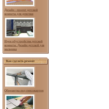
Дизайн - проект детской
комнаты для девочки
Идеи обустройства детской
комнаты. Дизайн детской для
мальчика
Как сделать ремонт
Обрешетка под гипсокартон