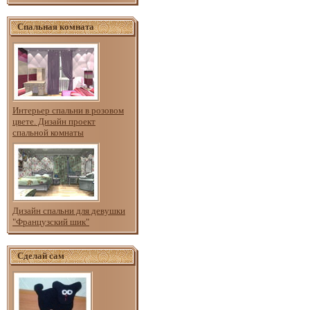
Спальная комната
Интерьер спальни в розовом
цвете. Дизайн проект
спальной комнаты
Дизайн спальни для девушки
"Французский шик"
Сделай сам