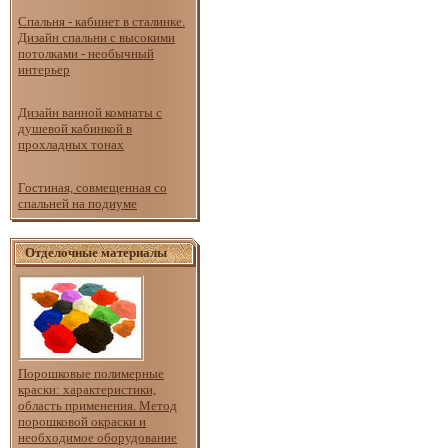
Спальня - кабинет в сталинке.
Дизайн спальни с высокими
потолками - необычный
интерьер
Дизайн ванной комнаты с
душевой кабинкой в
прохладных тонах
Гостиная, совмещенная со
спальней на подиуме
Отделочные материалы
Порошковые полимерные
краски: характеристики,
область применения. Метод
порошковой окраски и
необходимое оборудование