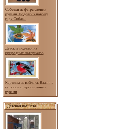
Собачки из фетра своими
руками. Поделки к новому
году Собаки
Детские поделки из
природных материалов
Картины из войлока. Валяние
картин из шерсти своими
руками
Детская комната