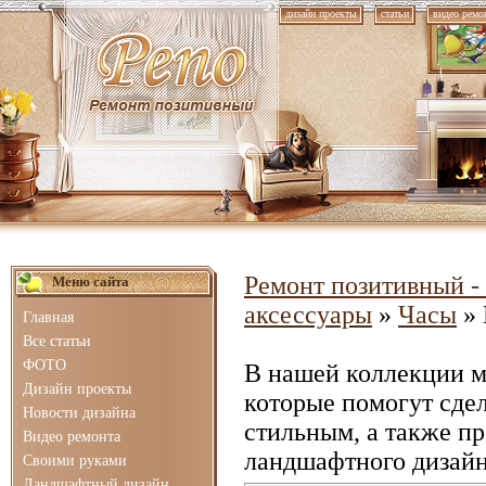
дизайн проекты
статьи
видео ремо
Ремонт позитивный - 
Меню сайта
аксессуары
»
Часы
» 
Главная
Все статьи
ФОТО
В нашей коллекции 
Дизайн проекты
которые помогут сде
Новости дизайна
стильным, а также п
Видео ремонта
ландшафтного дизайн
Своими руками
Ландшафтный дизайн