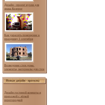
Дизайн - проект кухни для
знака Козерог
Как украсить помещение к
празднику 1 сентября
Возведение стен дома:
элементы, материалы для стен
Новые дизайн - проекты
Дизайн гостиной комнаты и
прихожей с лёгкой
перегородкой