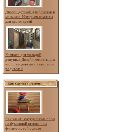
Дизайн детской для девочки и
мальчика. Интерьер комнаты
для двоих детей
Комната для молодой
девушки. Дизайн комнаты для
взрослой девушки в квартире
родителей
Как сделать ремонт
Как клеить натуральные обои
на бумажной основе и на
флизелиновой основе