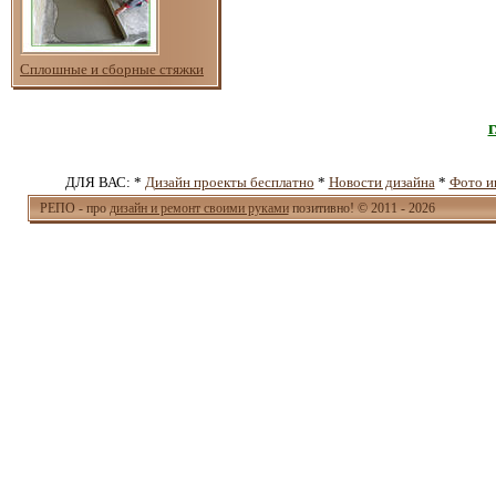
Сплошные и сборные стяжки
ДЛЯ ВАС: *
Дизайн проекты бесплатно
*
Новости дизайна
*
Фото и
РЕПО - про
дизайн и ремонт своими руками
позитивно! © 2011 - 2026