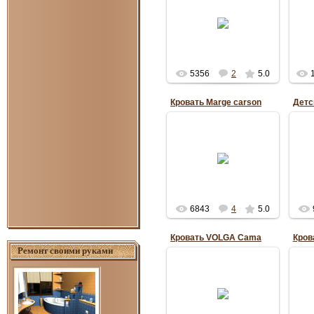
09.10.2011
Дв
Anuta_ua1195
5356
2
5.0
Кровать Marge carson
Детс
06.07.2011
К
Кровать "Маркиза"
фабрики Marge Carson
(США)
люб
RePo
6843
4
5.0
Кровать VOLGA Cama
Ремонт своими руками
07.04.2011
Фабрика Solomando
RePo