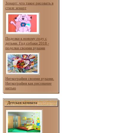
Зенарт: что такое рисовать в
стиле зенарт
Поделки к новому году с
детьми. Год собаки 2018 -
поделки своими руками
Ниткография своими руками.
Ниткография как рисование
нитью
Детская комната