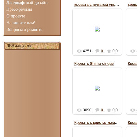
Ландшафтный дизайн
кровать с пультом управления
кров
Пресс-релизы
О проекте
10.03.2014
Напишите нам!
электромеханическая
кровать с
Вопросы о ремонте
дистанционным
вмо
управлением
Оксана
Всё для дома
4251
0
0.0
Кровать Shima-cinque
29.03.2012
Бренд Orizzonti
(Италия), дизайнер
Кро
Navone Paola. Размеры
сти
кровати 140 / 200 /
220x220 см
RePo
3090
0
0.0
Кровать с кристаллами Swarovski