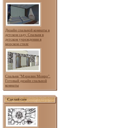
Дизайн спальной комнаты в
детском саду. Спальня в
детском учреждении в
морском стиле
Спальня "Мэрилин Монро".
Готовый дизайн спальной
комнаты
Сделай сам