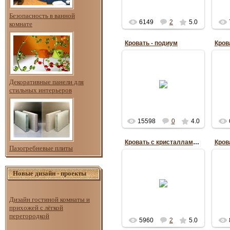
Безопасность в ванной
6149
2
5.0
комнате
Кровать - подиум
06.04.2011
Декоративные панели для
стильных интерьеров
Diana_Kern
15598
0
4.0
Кровать с кристаллами Swarovski - фото 2
Пазогребневые плиты
Новые дизайн - проекты
15.02.2011
RePo
Дизайн гостиной комнаты и
прихожей с лёгкой
перегородкой
5960
2
5.0