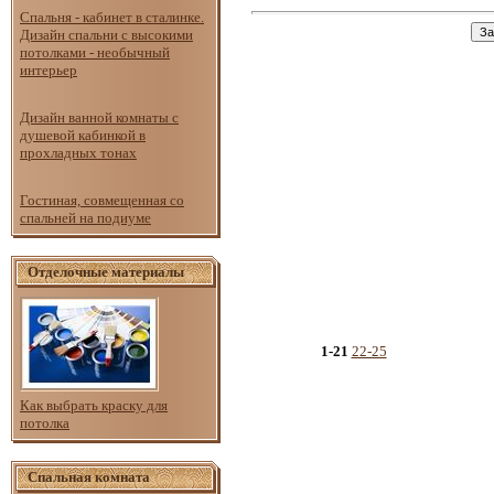
Спальня - кабинет в сталинке.
Дизайн спальни с высокими
потолками - необычный
интерьер
Дизайн ванной комнаты с
душевой кабинкой в
прохладных тонах
Гостиная, совмещенная со
спальней на подиуме
Отделочные материалы
1-21
22-25
Как выбрать краску для
потолка
Спальная комната