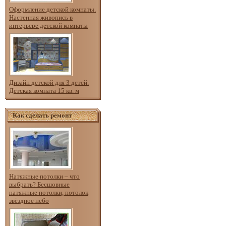
Оформление детской комнаты.
Настенная живопись в
интерьере детской комнаты
Дизайн детской для 3 детей.
Детская комната 15 кв. м
Как сделать ремонт
Натяжные потолки – что
выбрать? Бесшовные
натяжные потолки, потолок
звёздное небо