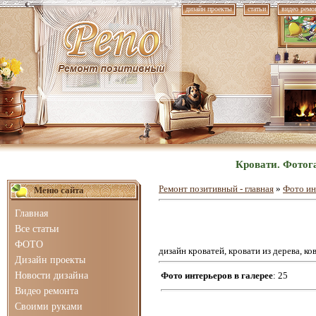
дизайн проекты
статьи
видео ремо
Кровати. Фотог
Ремонт позитивный - главная
»
Фото ин
Меню сайта
Главная
Все статьи
ФОТО
дизайн кроватей, кровати из дерева, ко
Дизайн проекты
Новости дизайна
Фото интерьеров в галерее
: 25
Видео ремонта
Своими руками