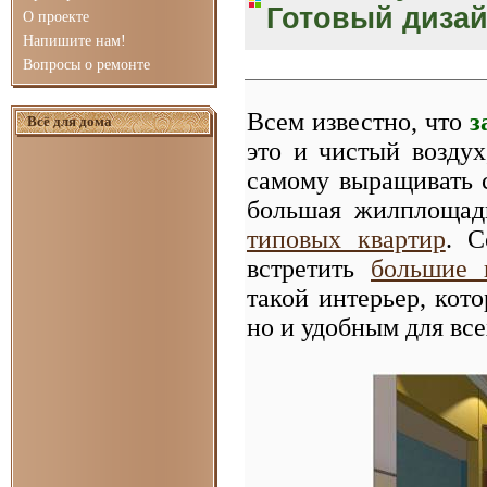
Готовый дизай
О проекте
Напишите нам!
Вопросы о ремонте
Всем известно, что
з
Всё для дома
это и чистый воздух
самому выращивать 
большая жилплощадь
типовых квартир
. С
встретить
большие 
такой интерьер, кот
но и удобным для все