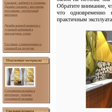
Спальня - кабинет в сталинке.
Обратите внимание, ч
Дизайн спальни с высокими
потолками - необычный
что одновременно 
интерьер
практичным эксплуат
Дизайн ванной комнаты с
душевой кабинкой в
прохладных тонах
Гостиная, совмещенная со
спальней на подиуме
Отделочные материалы
Стеклянная мозаика в
интерьере, укладка
стеклянной мозаики
Спальная комната