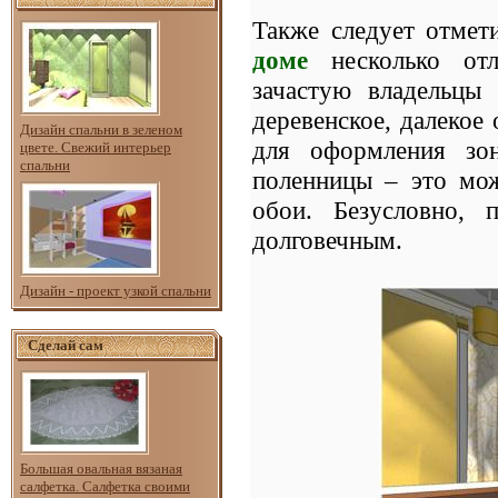
Также следует отмет
доме
несколько отл
зачастую владельцы
деревенское, далекое
Дизайн спальни в зеленом
для оформления зо
цвете. Свежий интерьер
спальни
поленницы – это мож
обои. Безусловно, 
долговечным.
Дизайн - проект узкой спальни
Сделай сам
Большая овальная вязаная
салфетка. Салфетка своими