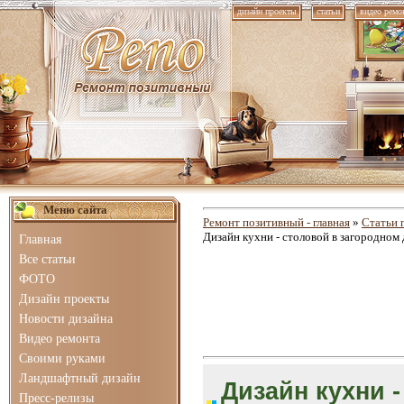
дизайн проекты
статьи
видео ремо
Меню сайта
Ремонт позитивный - главная
»
Статьи 
Дизайн кухни - столовой в загородном
Главная
Все статьи
ФОТО
Дизайн проекты
Новости дизайна
Видео ремонта
Своими руками
Ландшафтный дизайн
Дизайн кухни 
Пресс-релизы