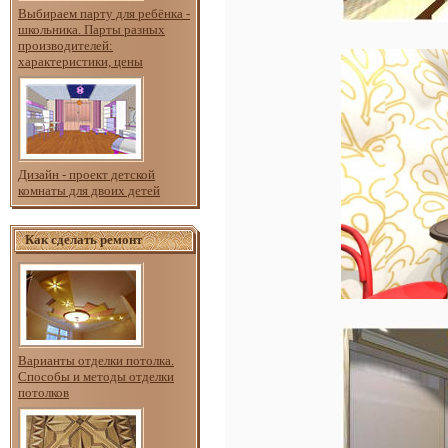
Выбираем парту для ребёнка -
школьника. Парты разных
производителей:
характеристики, цены
Дизайн - проект детской
комнаты для двоих детей
Как сделать ремонт
Варианты отделки потолка.
Способы и методы отделки
потолков