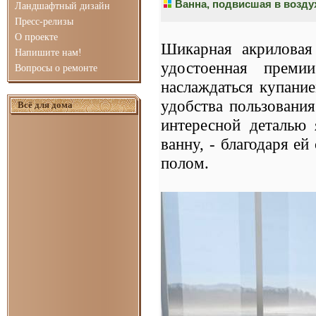
Ванна, подвисшая в возду
Ландшафтный дизайн
Пресс-релизы
О проекте
Шикарная акрилова
Напишите нам!
удостоенная преми
Вопросы о ремонте
наслаждаться купани
удобства пользования
Всё для дома
интересной деталью
ванну, - благодаря ей
полом.