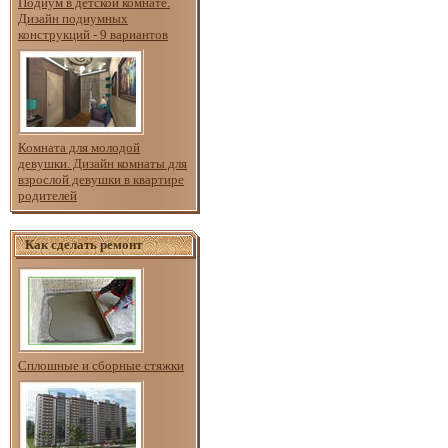
Подиум в детской комнате.
Дизайн подиумных
конструкций - 9 вариантов
Комната для молодой
девушки. Дизайн комнаты для
взрослой девушки в квартире
родителей
Как сделать ремонт
Сплошные и сборные стяжки