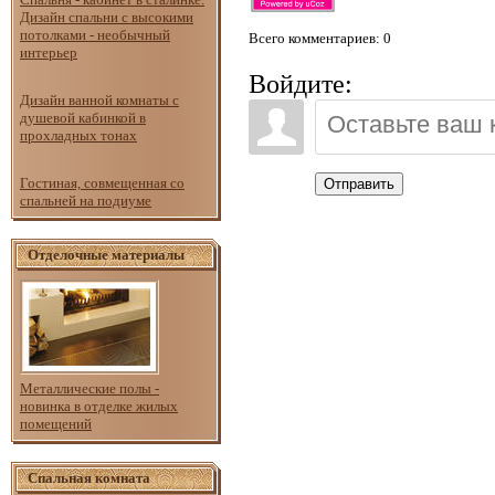
Дизайн спальни с высокими
потолками - необычный
Всего комментариев
: 0
интерьер
Войдите:
Дизайн ванной комнаты с
душевой кабинкой в
прохладных тонах
Гостиная, совмещенная со
Отправить
спальней на подиуме
Отделочные материалы
Металлические полы -
новинка в отделке жилых
помещений
Спальная комната