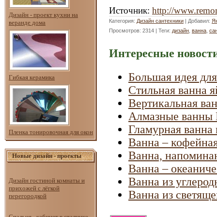
Источник
:
http://www.remon
Дизайн - проект кухни на
Категория
:
Дизайн сантехники
|
Добавил
:
Я
веранде дома
Просмотров
: 2314 |
Теги
:
дизайн
,
ванна
,
са
Интересные новости
Большая идея дл
Гибкая керамика
Стильная ванна я
Вертикальная ван
Алмазные ванны L
Гламурная ванна 
Пленка тонировочная для окон
Ванна – кофейна
Ванна, напомина
Новые дизайн - проекты
Ванна – океанич
Ванна из углерод
Дизайн гостиной комнаты и
прихожей с лёгкой
Ванна из светяще
перегородкой
Спальня - кабинет в сталинке.