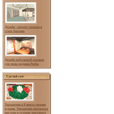
Дизайн - проект спальни в
стиле барокко
Дизайн небольшой спальни
для знака зодиака Рыбы
Сделай сам
Украшения к 8 марта своими
руками. Украшение интерьера
цветами в технике квиллинга