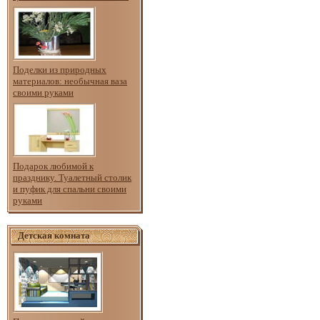
Поделки из природных
материалов: необычная ваза
своими руками
Подарок любимой к
празднику. Туалетный столик
и пуфик для спальни своими
руками
Детская комната