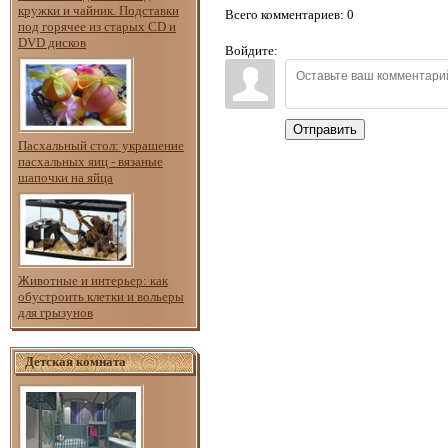
кружки и чайник. Подставки
Всего комментариев
: 0
под горячее из старых CD и
DVD дисков
Войдите:
Отправить
Пасхальный стол: украшение
пасхальных яиц - вязаные
шапочки на яйца
Животные и интерьер: как
обустроить клетки и вольеры
для грызунов
Детская комната