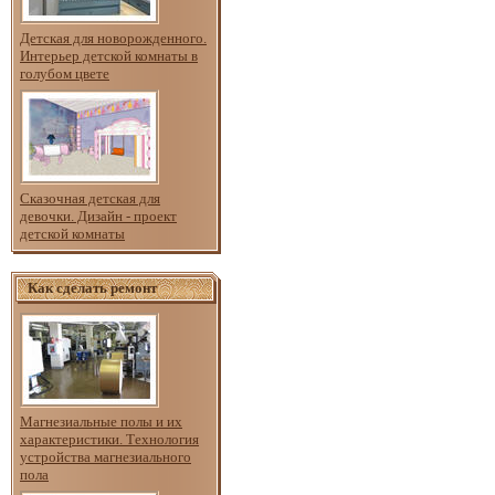
Детская для новорожденного.
Интерьер детской комнаты в
голубом цвете
Сказочная детская для
девочки. Дизайн - проект
детской комнаты
Как сделать ремонт
Магнезиальные полы и их
характеристики. Технология
устройства магнезиального
пола