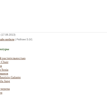
(17.08.2013)
зайн мебели
|
Рейтинг
:
5.0
/
1
ектуры
й растительностью
 Chair
ов
 Sosia
рманов
aurizio Galante
la Jang
 черепа
ер