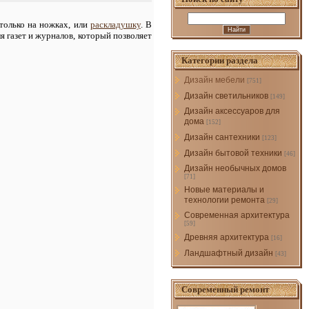
только на ножках, или
раскладушку
. В
я газет и журналов, который позволяет
Категории раздела
Дизайн мебели
[751]
Дизайн светильников
[149]
Дизайн аксессуаров для
дома
[152]
Дизайн сантехники
[123]
Дизайн бытовой техники
[46]
Дизайн необычных домов
[71]
Новые материалы и
технологии ремонта
[29]
Современная архитектура
[59]
Древняя архитектура
[16]
Ландшафтный дизайн
[43]
Современный ремонт