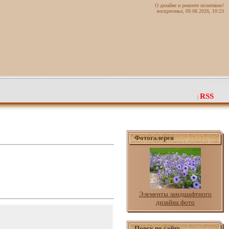
О дизайне и ремонте позитивно!
воскресенье, 09.08.2026, 10:23
RSS
|
Фотогалерея
Элементы ландшафтного
дизайна фото
Поиск по сайту