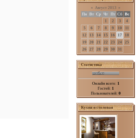
«
Август 2013
»
Пн
Вт
Ср
Чт
Пт
Сб
Вс
1
2
3
4
5
6
7
8
9
10
11
12
13
14
15
16
17
18
19
20
21
22
23
24
25
26
27
28
29
30
31
Статистика
Онлайн всего:
1
Гостей:
1
Пользователей:
0
Кухня и столовая