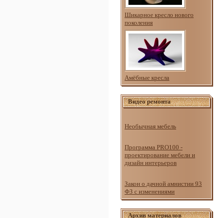
Шикарное кресло нового
поколения
Амёбные кресла
Видео ремонта
Необычная мебель
Программа PRO100 -
проектирование мебели и
дизайн интерьеров
Закон о дачной амнистии 93
ФЗ с изменениями
Архив материалов