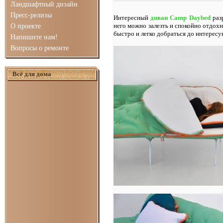
Ландшафтный дизайн
Пресс-релизы
Интересный
диван Camp Daybed
разр
него можно залезть и спокойно отдохн
О проекте
быстро и легко добраться до интерес
Напишите нам!
Вопросы о ремонте
Всё для дома