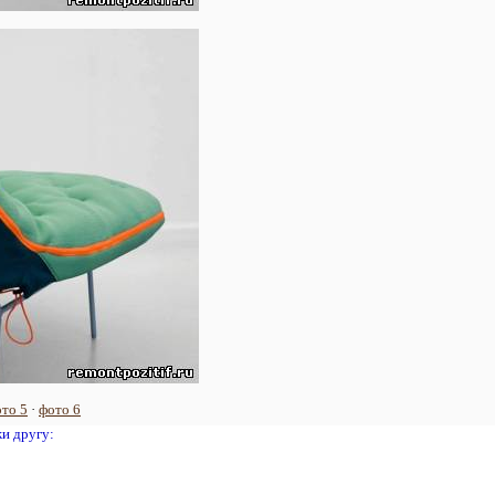
то 5
·
фото 6
жи другу: