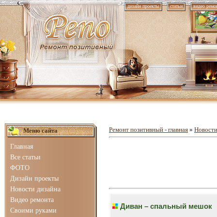
дизайн проекты
статьи
видео ремо
Ремонт позитивный - главная
»
Новости
Меню сайта
Главная
Все статьи
ФОТО
Дизайн проекты
Новости дизайна
Видео ремонта
Диван – спальный мешок
Своими руками