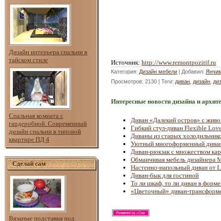
Дизайн интерьера спальни в
тайском стиле
Источник
:
http://www.remontpozitif.ru
Категория
:
Дизайн мебели
|
Добавил
:
Янчик
Просмотров
: 2130 |
Теги
:
диван
,
дизайн
,
ди
Интересные новости дизайна и архит
Спальная комната с
Диван «Далекий остров» с живо
гардеробной. Современный
Гибкий стул-диван Flexible Love
дизайн спальни в типовой
Диваны из старых холодильник
квартире ПД 4
Уютный многоформенный диван
Диван-рюкзак с множеством ка
Обманчивая мебель дизайнера M
Сделай сам
Настенно-напольный диван от Li
Диван-бык для гостиной
То ли шкаф, то ли диван в форме
«Цветочный» диван-трансформ
Вязаные подставки под