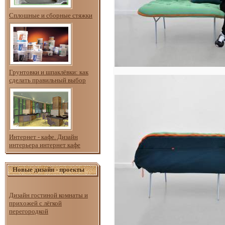
Сплошные и сборные стяжки
Грунтовки и шпаклёвки: как
сделать правильный выбор
Интернет - кафе. Дизайн
интерьера интернет кафе
Новые дизайн - проекты
Дизайн гостиной комнаты и
прихожей с лёгкой
перегородкой