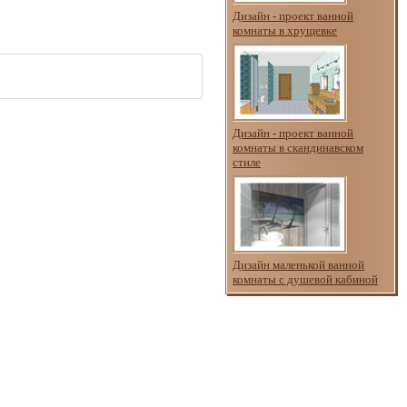
Дизайн - проект ванной
комнаты в хрущевке
Дизайн - проект ванной
комнаты в скандинавском
стиле
Дизайн маленькой ванной
комнаты с душевой кабиной