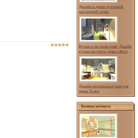
Дизайн и декор кухонной
частичной стены
Кухня в частном доме. Дизайн
кухни частного дома с фото
Дизайн интерьера кухни для
знака Телец
Ванная комната