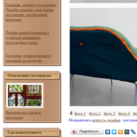
Спальня - кабинет в сталинке.
Дизайн спальни с высокими
потолками - необычный
интерьер
Дизайн ванной комнаты с
душевой кабинкой в
прохладных тонах
Гостиная, совмещенная со
спальней на подиуме
Отделочные материалы
Витражи на стекле в
фото 1
·
фото 2
·
фото 3
·
фото 4
·
фо
интерьере
Понравилась
новость дизайна
- расска
Поделиться…
Спальная комната