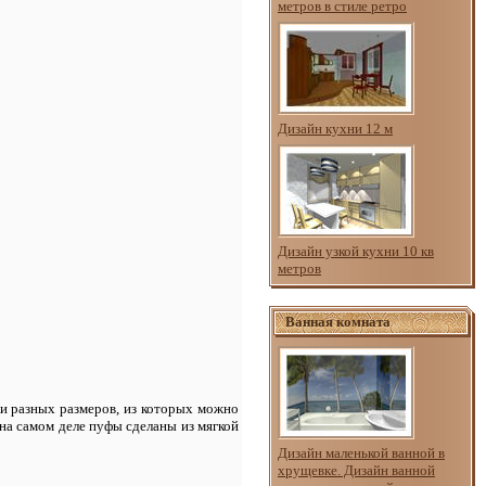
метров в стиле ретро
Дизайн кухни 12 м
Дизайн узкой кухни 10 кв
метров
Ванная комната
ики разных размеров, из которых можно
 на самом деле пуфы сделаны из мягкой
Дизайн маленькой ванной в
хрущевке. Дизайн ванной