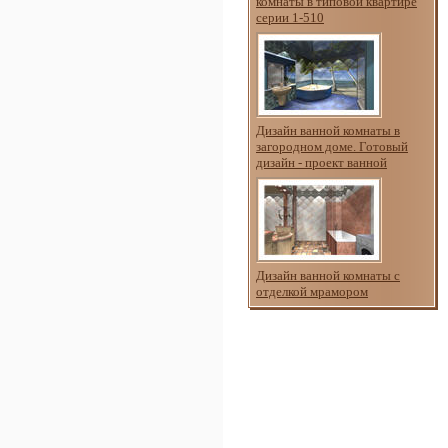
комнаты в типовой квартире
серии 1-510
Дизайн ванной комнаты в
загородном доме. Готовый
дизайн - проект ванной
Дизайн ванной комнаты с
отделкой мрамором