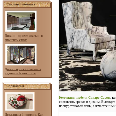
Спальная комната
Дизайн - проект спальни в
японском стиле
Дизайн проект спальни в
индонезийском стиле
Сделай сам
Коллекция мебели Canape Cactus
, к
составлять кресла и диваны. Выглядя
полиуретановой пены, а качественный
Игольницы бискорню. Как