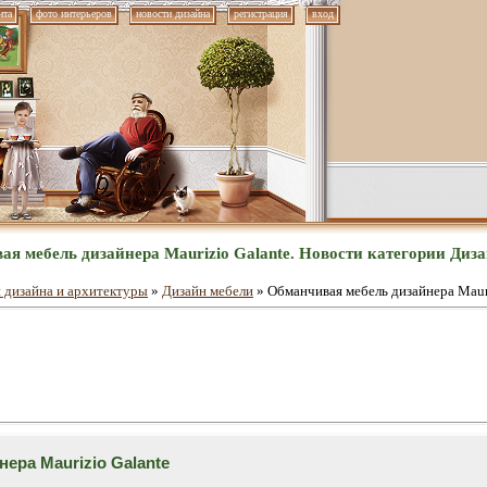
нта
фото интерьеров
новости дизайна
регистрация
вход
я мебель дизайнера Maurizio Galante. Новости категории Диз
 дизайна и архитектуры
»
Дизайн мебели
» Обманчивая мебель дизайнера Maur
ера Maurizio Galante