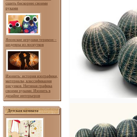
сшить бискорню своими
руками
Японские игрушки теримэн –
шедевры из лоскутков
Изонить: история изографики,
материалы, классификация
рисунков. Нитяная графика
своими руками. Изонить в
дизайне интерьеров
Детская комната