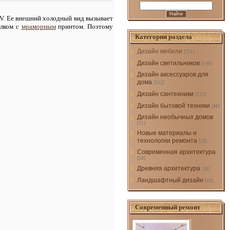
XV. Ее внешний холодный вид вызывает
елком с
мраморным
принтом. Поэтому
Категории раздела
Дизайн мебели
[751]
Дизайн светильников
[149]
Дизайн аксессуаров для
дома
[152]
Дизайн сантехники
[123]
Дизайн бытовой техники
[46]
Дизайн необычных домов
[71]
Новые материалы и
технологии ремонта
[29]
Современная архитектура
[59]
Древняя архитектура
[16]
Ландшафтный дизайн
[43]
Современный ремонт