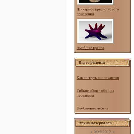
Шикарное кресло нового
поколения
Амёбные кресла
Видео ремонта
Как согнуть гипсокартон
Гибкие обои - обои из
песчаника
Необычная мебель
Архив материалов
«
Май 2012
»