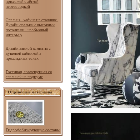
прихожей с лёгкой
перегородкой
Спальня - кабинет в сталинке.
Дизайн спальни с высокими
потолками - необычный
интерьер
Дизайн ванной комнаты с
душевой кабинкой в
прохладных тонах
Гостиная, совмещенная со
спальней на подиуме
Отделочные материалы
Гидрофобизирующие составы