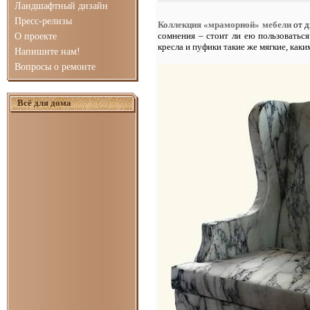
Ландшафтный дизайн
Пресс-релизы
Коллекция «мраморной» мебели
от д
сомнения – стоит ли ею пользоваться
О проекте
кресла и пуфики такие же мягкие, как
Напишите нам!
Вопросы о ремонте
Всё для дома