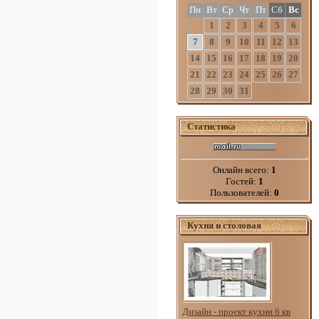
Пн
Вт
Ср
Чт
Пт
Сб
Вс
1
2
3
4
5
6
7
8
9
10
11
12
13
14
15
16
17
18
19
20
21
22
23
24
25
26
27
28
29
30
31
Статистика
Онлайн всего:
1
Гостей:
1
Пользователей:
0
Кухня и столовая
Дизайн - проект кухни 6 кв