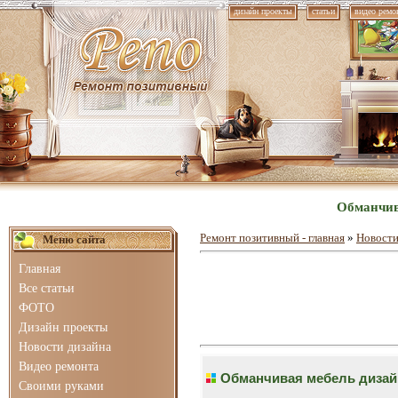
дизайн проекты
статьи
видео ремо
Обманчива
Ремонт позитивный - главная
»
Новости
Меню сайта
Главная
Все статьи
ФОТО
Дизайн проекты
Новости дизайна
Видео ремонта
Обманчивая мебель дизайн
Своими руками