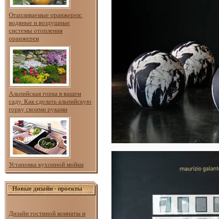
Отапливаемые оранжереи:
водяные и воздушные
системы отопления
оранжереи
Альпийская горка в вашем
саду. Как сделать альпийскую
горку своими руками
Установка кухонной мойки
Новые дизайн - проекты
Дизайн гостиной комнаты и