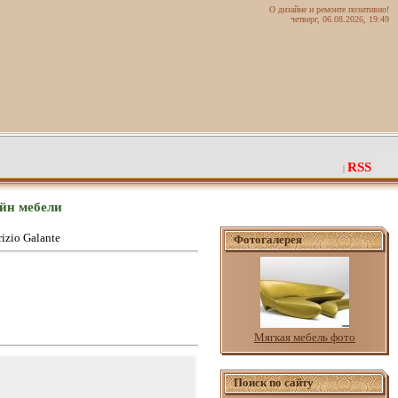
О дизайне и ремонте позитивно!
четверг, 06.08.2026, 19:49
RSS
|
айн мебели
izio Galante
Фотогалерея
Мягкая мебель фото
Поиск по сайту