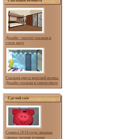
Спальная комната
Дизайн - проект спальни в
стиле китч
Спальня цвета морской волны.
Дизайн спальни в синем цвете
Сделай сам
Символ 2019 года: вязаная
свинка своими руками