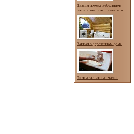
Дизайн проект небольшой
ванной комнаты с туалетом
Ванная в деревянном доме
Покрытие ванны эмалью