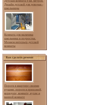
Детская комната 9 кв. метров.
Дизайн детской для девочки -
школьницы
Комната для мальчика
школьника и подростка.
Меняем интерьер детской
комнаты
Как сделать ремонт
Пороги в квартире своими
руками: пороги в прихожей,
коридоре, комнате, кухне и
ванной комнате