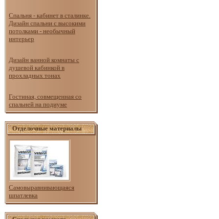
Спальня - кабинет в сталинке.
Дизайн спальни с высокими
потолками - необычный
интерьер
Дизайн ванной комнаты с
душевой кабинкой в
прохладных тонах
Гостиная, совмещенная со
спальней на подиуме
Отделочные материалы
Самовыравнивающаяся
шпатлевка