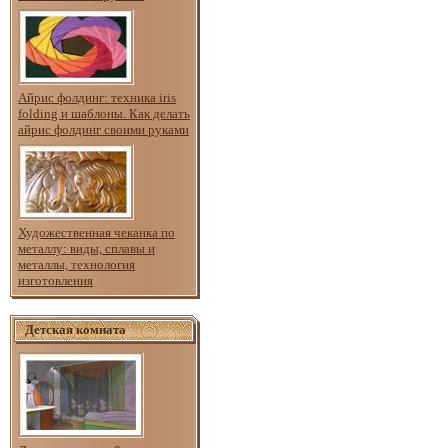
Айрис фолдинг: техника iris
folding и шаблоны. Как делать
айрис фолдинг своими руками
Художественная чеканка по
металлу: виды, сплавы и
металлы, технология
изготовления
Детская комната