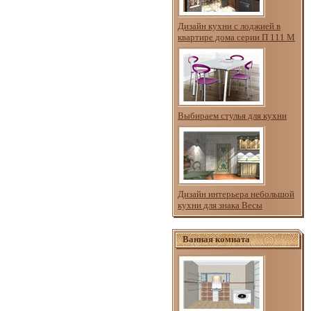
Дизайн кухни с лоджией в
квартире дома серии П 111 М
Выбираем стулья для кухни
Дизайн интерьера небольшой
кухни для знака Весы
Ванная комната