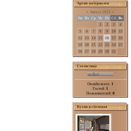
Архив материалов
«
Август 2013
»
Пн
Вт
Ср
Чт
Пт
Сб
Вс
1
2
3
4
5
6
7
8
9
10
11
12
13
14
15
16
17
18
19
20
21
22
23
24
25
26
27
28
29
30
31
Статистика
Онлайн всего:
1
Гостей:
1
Пользователей:
0
Кухня и столовая