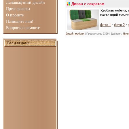
Ландшафтный дизайн
Диван с секретом
Пресс-релизы
Удобная мебель, 
настоящий момен
О проекте
Напишите нам!
фото 1
·
фото 2
·
Вопросы о ремонте
Дизайн мебели
| Просмотров: 2356 | Добавил:
Янчи
Всё для дома