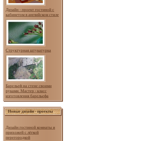
Дизайн - проект гостиной с
кабинетом в английском стиле
Структурная штукатурка
Барельеф на стене своими
руками. Мастер - класс
изготовления барельефа
Новые дизайн - проекты
Дизайн гостиной комнаты и
прихожей с лёгкой
перегородкой