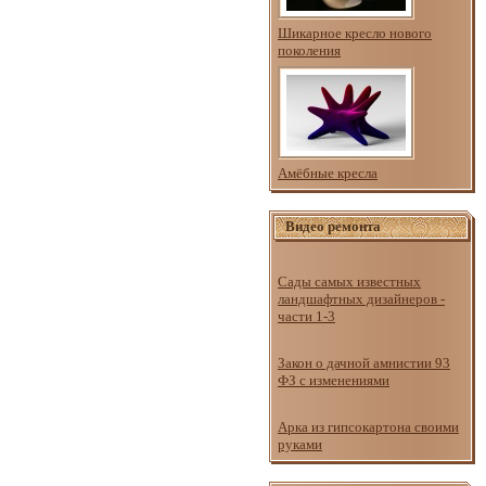
Шикарное кресло нового
поколения
Амёбные кресла
Видео ремонта
Сады самых известных
ландшафтных дизайнеров -
части 1-3
Закон о дачной амнистии 93
ФЗ с изменениями
Арка из гипсокартона своими
руками