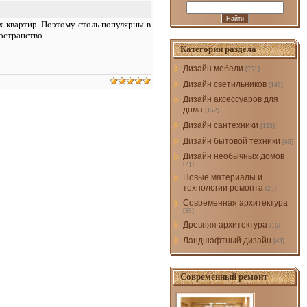
ых квартир. Поэтому столь популярны в
остранство.
Категории раздела
Дизайн мебели
[751]
Дизайн светильников
[149]
Дизайн аксессуаров для
дома
[152]
Дизайн сантехники
[123]
Дизайн бытовой техники
[46]
Дизайн необычных домов
[71]
Новые материалы и
технологии ремонта
[29]
Современная архитектура
[59]
Древняя архитектура
[16]
Ландшафтный дизайн
[43]
Современный ремонт