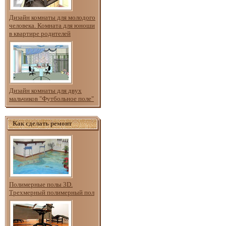
Дизайн комнаты для молодого
человека. Комната для юноши
в квартире родителей
Дизайн комнаты для двух
мальчиков "Футбольное поле"
Как сделать ремонт
Полимерные полы 3D.
Трехмерный полимерный пол