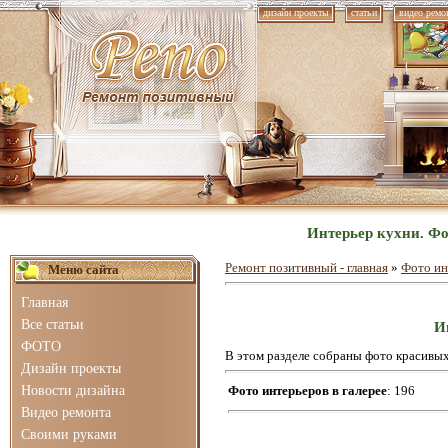
дизайн проекты
статьи
видео ремо
Интерьер кухни. Фо
Ремонт позитивный - главная
»
Фото ин
Меню сайта
Главная
Все статьи
И
ФОТО
В этом разделе собраны фото красивы
Дизайн проекты
Новости дизайна
Фото интерьеров в галерее
: 196
Видео ремонта
Своими руками