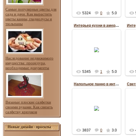
Самые популярные цветы для
5324
0
5.0
сада и дачи. Как вырастить
цветы канны, гладиолусы и
тюльпаны
Интерьер кухни в американском стиле
26.10.2013
Anuta_ua1195
Наследование недвижимого
имущества: процедура,
необходимые документы
5345
1
5.0
Напольное панно в интерьере кухни
Вязаные плоские салфетки
24.08.2013
своими руками. Как связать
салфетку крючком
Anuta_ua1195
Новые дизайн - проекты
3837
0
3.0