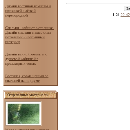
Дизайн гостиной комнаты и
прихожей с лёгкой
1-21
22-42
перегородкой
Спальня - кабинет в сталинке.
Дизайн спальни с высокими
потолками - необычный
интерьер
Дизайн ванной комнаты с
душевой кабинкой в
прохладных тонах
Гостиная, совмещенная со
спальней на подиуме
Отделочные материалы
Марроканская штукатурка