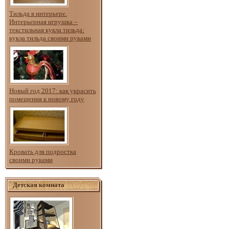
Тильда в интерьере.
Интерьерная игрушка –
текстильная кукла тильда:
кукла тильда своими руками
Новый год 2017: как украсить
помещения к новому году
Кровать для подростка
своими руками
Детская комната