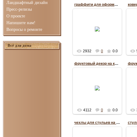
Ландшафтный дизайн
граффити для оформления окна
кове
Пресс-релизы
О проекте
01.07.2014
Напишите нам!
рисунки для оконного
раз
Вопросы о ремонте
проема
гра
Оксана
Всё для дома
2932
0
0.0
фруктовый декор на кухне
05.02.2014
посуда в виде фруктов
фр
для кухни
Оксана
4112
0
0.0
чехлы для стульев на кухне
стул