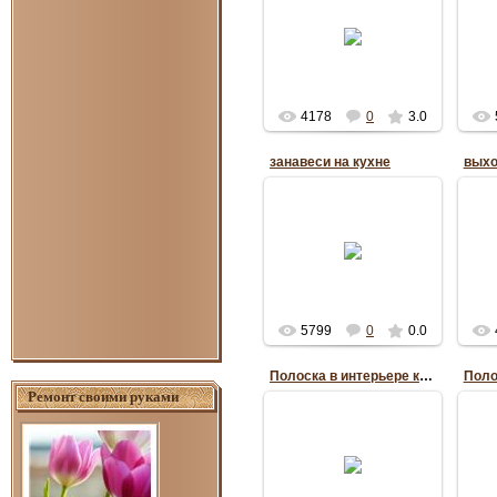
30.01.2014
разноцветные чехлы на
бел
стулья в кухне
Оксана
4178
0
3.0
занавеси на кухне
14.01.2014
шторы для кухни
Оксана
5799
0
0.0
Полоска в интерьере кухни
Ремонт своими руками
28.11.2013
Anuta_ua1195