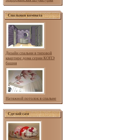
Спальная комната
Дизайн спальни в типовой
квартире дома серии КОПЭ
башня
Натяжной потолок в спальне
Сделай сам