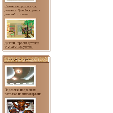
Сказочная детская для
девочки. Дизайн - проект
детской комнаты
Дизайн - проект детской
комнаты «джунгли»
Как сделать ремонт
Подсветка подвесных
потолков из гипсокартона