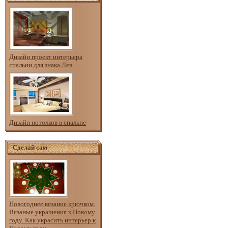
Дизайн проект интерьера
спальни для знака Лев
Дизайн потолков в спальне
Сделай сам
Новогоднее вязание крючком.
Вязаные украшения к Новому
году. Как украсить интерьер к