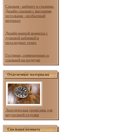
Спальня - кабинет в сталинке.
Дизайн спальни с высокими
потолками - необычный
интерьер
Дизайн ванной комнаты с
душевой кабинкой в
прохладных тонах
Гостиная, совмещенная со
спальней на подиуме
Отделочные материалы
Экзотическая древесина для
внутренней отделки
Спальная комната