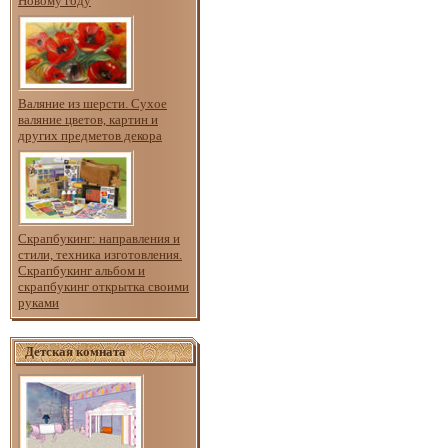
Новому году
Валяние из шерсти. Сухое
валяние цветов, картин и
других предметов декора
Скрапбукинг: направления и
стили, техника изготовления.
Скрапбукинг альбом и
скрапбукинг открытка своими
руками
Детская комната