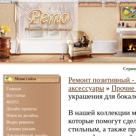
дизайн проекты
статьи
видео ремо
Серви
Ремонт позитивный - 
Меню сайта
аксессуары
»
Прочие
Главная
украшения для бокал
Все статьи
ФОТО
Дизайн проекты
В нашей коллекции 
Новости дизайна
которые помогут сде
Видео ремонта
стильным, а также п
Своими руками
Ландшафтный дизайн