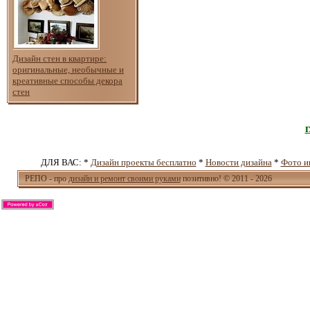
Дизайн стен в квартире:
оригинальные, необычные и
креативные способы декора
стен
ДЛЯ ВАС: *
Дизайн проекты бесплатно
*
Новости дизайна
*
Фото и
РЕПО - про
дизайн и ремонт своими руками
позитивно! © 2011 - 2026