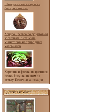
Шкатулка своими руками
быстро и просто
Хайдао - резьба по фруктовым
косточкам. Китайские
миниатюры из природных
материалов
Картины и фрески из цветного
песка. Рисунки песком по
стеклу. Песочная анимация
Детская комната