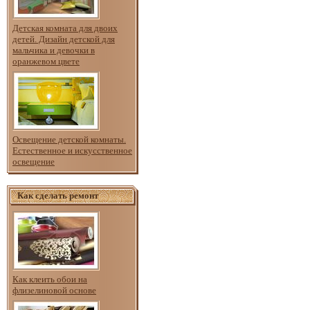
Детская комната для двоих
детей. Дизайн детской для
мальчика и девочки в
оранжевом цвете
Освещение детской комнаты.
Естественное и искусственное
освещение
Как сделать ремонт
Как клеить обои на
флизелиновой основе