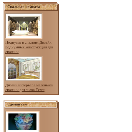
Спальная комната
Подиумы в спальне. Дизайн
подиумных конструкций для
спальни
Дизайн интерьера маленькой
спальни для знака Телец
Сделай сам