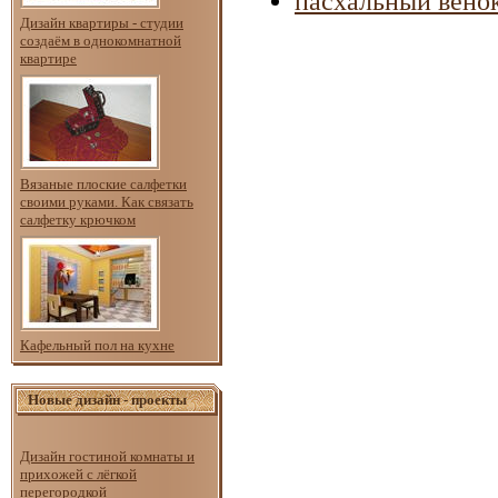
пасхальный вено
Дизайн квартиры - студии
создаём в однокомнатной
квартире
Вязаные плоские салфетки
своими руками. Как связать
салфетку крючком
Кафельный пол на кухне
Новые дизайн - проекты
Дизайн гостиной комнаты и
прихожей с лёгкой
перегородкой