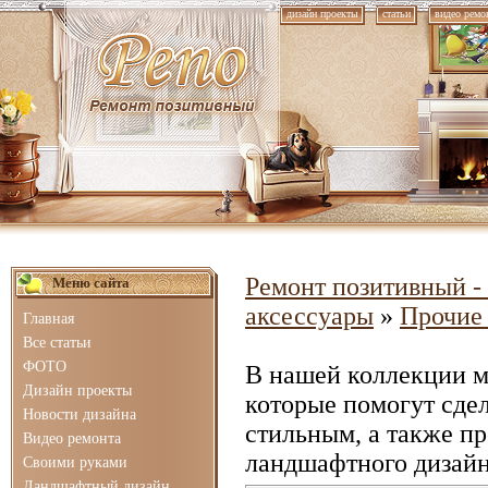
дизайн проекты
статьи
видео ремо
Ремонт позитивный - 
Меню сайта
аксессуары
»
Прочие
Главная
Все статьи
ФОТО
В нашей коллекции 
Дизайн проекты
которые помогут сде
Новости дизайна
стильным, а также п
Видео ремонта
ландшафтного дизайн
Своими руками
Ландшафтный дизайн