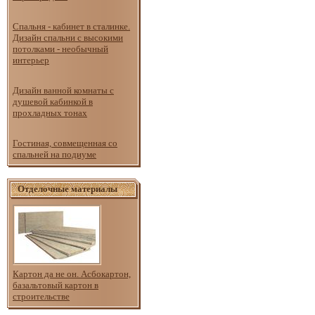
Спальня - кабинет в сталинке.
Дизайн спальни с высокими
потолками - необычный
интерьер
Дизайн ванной комнаты с
душевой кабинкой в
прохладных тонах
Гостиная, совмещенная со
спальней на подиуме
Отделочные материалы
Картон да не он. Асбокартон,
базальтовый картон в
строительстве