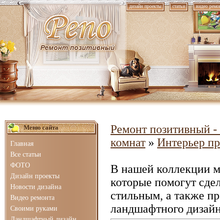
дизайн проекты
статьи
видео ремо
Ремонт позитивный - 
Меню сайта
комнат
»
Интерьер п
Главная
Все статьи
ФОТО
В нашей коллекции 
Дизайн проекты
которые помогут сде
Новости дизайна
стильным, а также п
Видео ремонта
ландшафтного дизайн
Своими руками
Ландшафтный дизайн