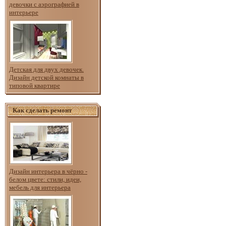
девочки с аэрографией в
интерьере
Детская для двух девочек.
Дизайн детской комнаты в
типовой квартире
Как сделать ремонт
Дизайн интерьера в чёрно -
белом цвете: стили, идеи,
мебель для интерьера