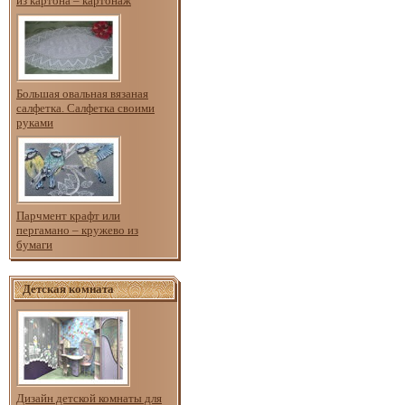
из картона – картонаж
Большая овальная вязаная
салфетка. Салфетка своими
руками
Парчмент крафт или
пергамано – кружево из
бумаги
Детская комната
Дизайн детской комнаты для