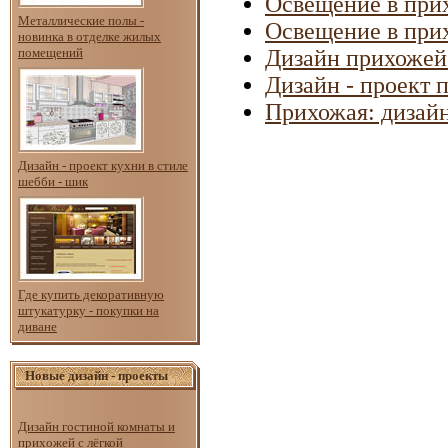
Освещение в при
Металлические полы -
Освещение в при
новинка в отделке жилых
помещений
Дизайн прихожей 
Дизайн - проект 
Прихожая: дизайн
Дизайн - проект кухни в стиле
шебби - шик
Где купить декоративную
штукатурку - покупки на
диване
Новые дизайн - проекты
Дизайн гостиной комнаты и
прихожей с лёгкой