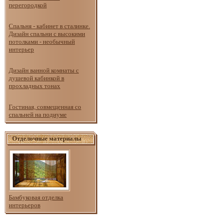
перегородкой
Спальня - кабинет в сталинке.
Дизайн спальни с высокими
потолками - необычный
интерьер
Дизайн ванной комнаты с
душевой кабинкой в
прохладных тонах
Гостиная, совмещенная со
спальней на подиуме
Отделочные материалы
Бамбуковая отделка
интерьеров