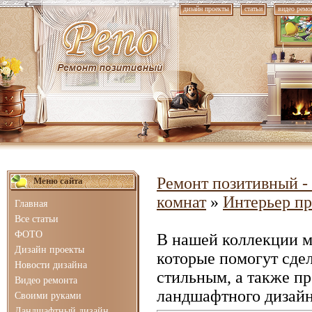
дизайн проекты
статьи
видео ремо
Ремонт позитивный - 
Меню сайта
комнат
»
Интерьер п
Главная
Все статьи
ФОТО
В нашей коллекции 
Дизайн проекты
которые помогут сде
Новости дизайна
стильным, а также п
Видео ремонта
ландшафтного дизайн
Своими руками
Ландшафтный дизайн