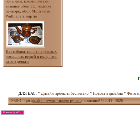
гобелены, ковры, платки,
вязаные обои 3D, техника
пэчворк, обои Multiverse
Wallpapers, карты
Как избавиться от ненужных
домашних вещей и получить
за это деньги
ДЛЯ ВАС: *
Дизайн проекты бесплатно
*
Новости дизайна
*
Фото и
РЕПО - про
дизайн и ремонт своими руками
позитивно! © 2011 - 2026