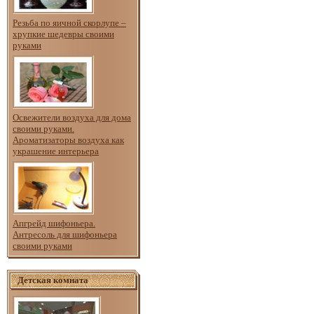
Резьба по яичной скорлупе –
хрупкие шедевры своими
руками
Освежители воздуха для дома
своими руками.
Ароматизаторы воздуха как
украшение интерьера
Апгрейд шифоньера.
Антресоль для шифоньера
своими руками
Детская комната