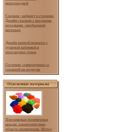
перегородкой
Спальня - кабинет в сталинке.
Дизайн спальни с высокими
потолками - необычный
интерьер
Дизайн ванной комнаты с
душевой кабинкой в
прохладных тонах
Гостиная, совмещенная со
спальней на подиуме
Отделочные материалы
Порошковые полимерные
краски: характеристики,
область применения. Метод