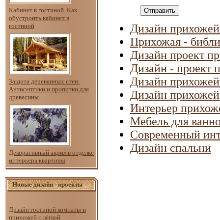
Кабинет в гостиной. Как
Отправить
обустроить кабинет в
гостиной
Дизайн прихожей 
Прихожая - библи
Дизайн проект п
Дизайн - проект 
Дизайн прихожей
Защита деревянных стен.
Антисептики и пропитки для
Дизайн прихожей
древесины
Интерьер прихож
Мебель для ванн
Современный инт
Дизайн спальни
Декоративный акрил в отделке
интерьера квартиры
Новые дизайн - проекты
Дизайн гостиной комнаты и
прихожей с лёгкой