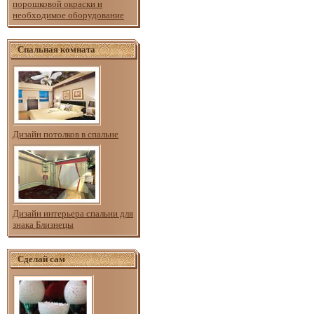
порошковой окраски и
необходимое оборудование
Спальная комната
Дизайн потолков в спальне
Дизайн интерьера спальни для
знака Близнецы
Сделай сам