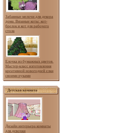
Забавные мелочи для декора
дома. Вязаные коты: кот-
брелок и кот для рабочего
стола
Елочка из бумажных цветов.
Мастер-класс изготовления
креативной новогодней елки
своими руками
Детская комната
Дизайн интерьера комнаты
для девочки