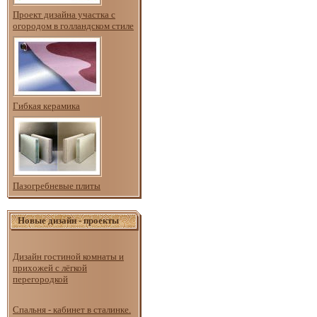
Проект дизайна участка с
огородом в голландском стиле
Гибкая керамика
Пазогребневые плиты
Новые дизайн - проекты
Дизайн гостиной комнаты и
прихожей с лёгкой
перегородкой
Спальня - кабинет в сталинке.