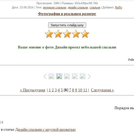
Просмотров
: 1984 |
Размеры
: 910x430px/86.7Kb
Дата
: 23.06.2014 |
Теги
:
интерьер спальни
,
дизайн спальни
,
спальня
|
Добавил
:
RePo
Фотография в реальном размере
Ваше мнение о фото Дизайн проект небольшой спальни
Рейт
« Предыдущая
|
1
2
3
4
5
[
6
]
7
8
9
10
11
|
Следующая »
Порядок вы
14
 в статье
Дизайн спальни с круглой кроватью