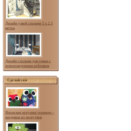
Дизайн узкой спальни 5 х 2.5
метра
Дизайн спальни для семьи с
новорожденным ребенком
Сделай сам
Японские игрушки теримэн –
шедевры из лоскутков