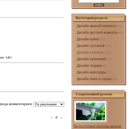
Категории раздела
Дизайн ванной комнаты
[53]
Дизайн детской комнаты
[92]
Дизайн кухни
[124]
Дизайн гостиной
[106]
Дизайн спальни
[110]
инг
:
5.0
/
1
Дизайн прихожей
[27]
Дизайн лоджии
[9]
Дизайн мансарды
[7]
Дизайн бани и сауны
[26]
Современный ремонт
вода комментариев:
0
Водосточная система кровли