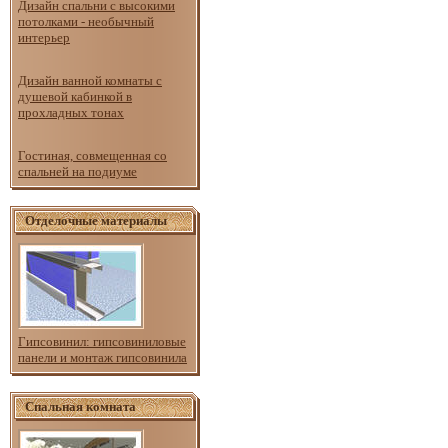
Дизайн спальни с высокими
потолками - необычный
интерьер
Дизайн ванной комнаты с
душевой кабинкой в
прохладных тонах
Гостиная, совмещенная со
спальней на подиуме
Отделочные материалы
Гипсовинил: гипсовиниловые
панели и монтаж гипсовинила
Спальная комната