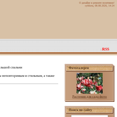
О дизайне и ремонте позитивно!
суббота, 08.08.2026, 14:24
RSS
|
ольшой спальни
Фотогалерея
 неповторимым и стильным, а также
Растения для сада фото
Поиск по сайту