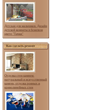
Детская для мальчиков. Дизайн
детской комнаты в бежевом
цвете "Тачки"
Как сделать ремонт
Отделка стен камнем:
натуральный и искусственный
камень, отделка ровных и
криволинейных стен