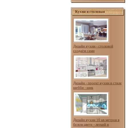
Кухня и столовая
Дизайн кухни - столовой
создаём сами
Дизайн - проект кухни в стиле
шебби - шик
Дизайн кухни 10 кв метров в
белом цвете - легкий и