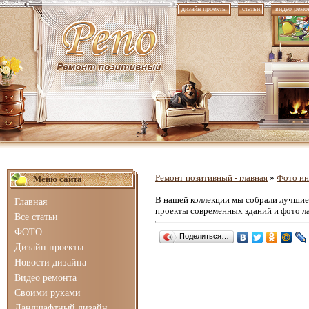
дизайн проекты
статьи
видео ремо
Ремонт позитивный - главная
»
Фото ин
Меню сайта
В нашей коллекции мы собрали лучши
Главная
проекты современных зданий и фото л
Все статьи
ФОТО
Поделиться…
Дизайн проекты
Новости дизайна
Видео ремонта
Своими руками
Ландшафтный дизайн