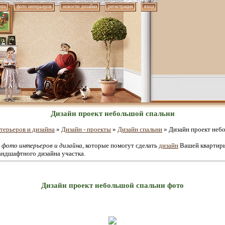
нта
фото интерьеров
новости дизайна
регистрация
вход
Дизайн проект небольшой спальни
терьеров и дизайна
»
Дизайн - проекты
»
Дизайн спальни
» Дизайн проект неб
е
фото интерьеров и дизайна
, которые помогут сделать
дизайн
Вашей квартиры
андшафтного дизайна участка.
Дизайн проект небольшой спальни фото