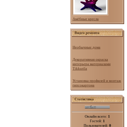
Амёбные кресла
Видео ремонта
Необычные дома
Декоративная окраска
интерьера материалами
Tikkurila
Установка профилей и монтаж
гипсокартона
Статистика
Онлайн всего:
1
Гостей:
1
Пользователей:
0