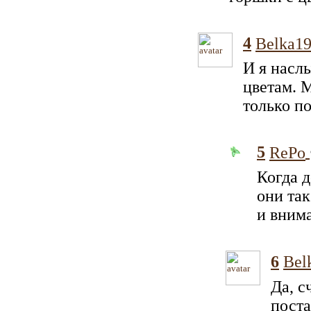
4
Belka1
И я насл
цветам. 
только по
5
RePo
Когда д
они так
и вним
6
Bel
Да, с
пост