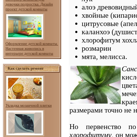
девочки подростка. Дизайн
алоэ древовидны
проект детской комнаты
хвойные (кипари
цитрусовые (апе
каланхоэ (душист
хлорофитум хохл
Оформление детской комнаты.
розмарин
Настенная живопись в
интерьере детской комнаты
мята, мелисса.
Санс
Как сделать ремонт
кис
цве
мече
кра
Укладка мозаичной плитки
размерами точно не 
Но первенство п
хлорофитуму
, он мо