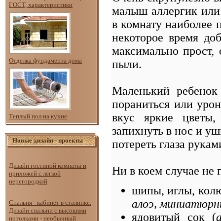
ГОСТ, характеристики
малыш аллергик или 
в комнату наиболее 
некоторое время до
максимально прост,
Отделка фундамента дома
пыли.
Маленький ребенок
пораниться или урон
вкус яркие цветы
Теплый пол на кухне
запихнуть в нос и у
Новые дизайн - проекты
потереть глаза рука
Дизайн гостиной комнаты и
Ни в коем случае не
прихожей с лёгкой
перегородкой
шипы, иглы, кол
алоэ, миниатюрн
Спальня - кабинет в сталинке.
Дизайн спальни с высокими
ядовитый сок (
потолками - необычный