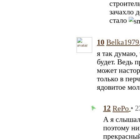
строител
зачахло 
стало
10
Belka1979
я так думаю, 
будет. Ведь 
может насто
только в пер
ядовитое мол
12
• 2
RePo
А я слышал
поэтому ни
прекрасный 