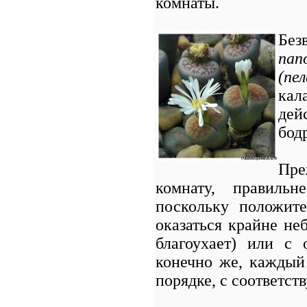
комнаты.
Без
пап
(пе
кал
дей
бод
Пре
комнату, правильн
поскольку положит
оказаться крайне не
благоухает) или с
конечно же, каждый 
порядке, с соответст