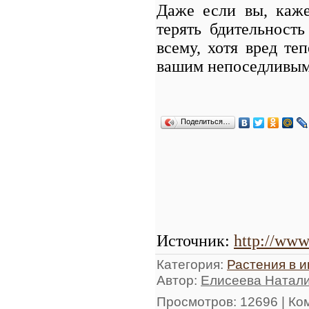
Даже если вы, каже
терять бдительност
всему, хотя вред те
вашим непоседливым
Поделиться…
Источник
:
http://www
Категория
:
Растения в 
Автор
:
Елисеева Натал
Просмотров
: 12696 |
Ко