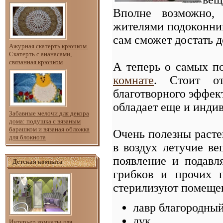
Вполне возможно,
жителями подоконника
сам сможет достать д
Ажурная скатерть крючком.
Скатерть с ананасами,
связанная крючком
А теперь о самых п
комнате
. Стоит от
благотворного эффект
обладает еще и инд
Забавные мелочи для декора
дома: подушка с вязаным
барашком и вязаная обложка
Очень полезны раст
для блокнота
в воздух летучие в
появление и подавл
Детская комната
грибков и прочих 
стерилизуют помещен
лавр благородны
лук
Интерьер комнаты для