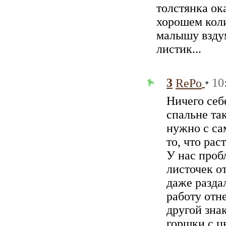
толстянка ок
хорошем коли
малышу вздум
листик...
3
• 10
RePo
Ничего себе
спальне та
нужно с са
то, что рас
У нас проб
листочек от
даже разда
работу отн
другой зна
горшки с цв