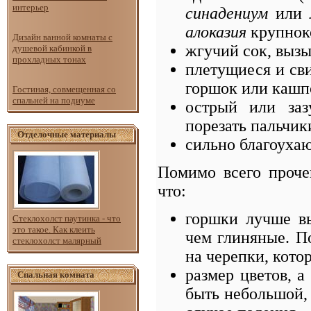
интерьер
синадениум
или
алоказия
крупнок
Дизайн ванной комнаты с
жгучий сок, выз
душевой кабинкой в
прохладных тонах
плетущиеся и св
горшок или кашпо
Гостиная, совмещенная со
спальней на подиуме
острый или заз
порезать пальчик
Отделочные материалы
сильно благоуха
Помимо всего проче
что:
горшки лучше вы
Стеклохолст паутинка - что
это такое. Как клеить
чем глиняные. П
стеклохолст малярный
на черепки, кот
размер цветов, а
Спальная комната
быть небольшой,