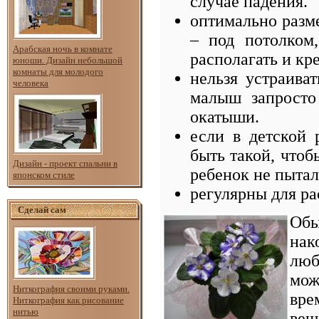
случае падения.
оптимально разм
– под потолком
Арабская ночь в комнате
располагать и кр
юноши. Дизайн небольшой
комнаты для молодого
нельзя устраива
человека
малыш запросто
окатыши.
если в детской 
быть такой, чтоб
Дизайн - проект спальни в
ребенок не пыталс
японском стиле
регулярны для ра
Сделай сам
Обы
на
люб
мож
Ниткография своими руками.
вре
Ниткография как рисование
нитью
вещ