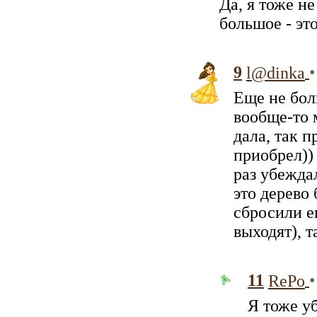
Да, я тоже не
большое - эт
9
•
l@dinka
Еще не бол
вообще-то 
дала, так п
приобрел))
раз убежда
это дерево 
сбросили ег
выходят), т
11
•
RePo
Я тоже уб