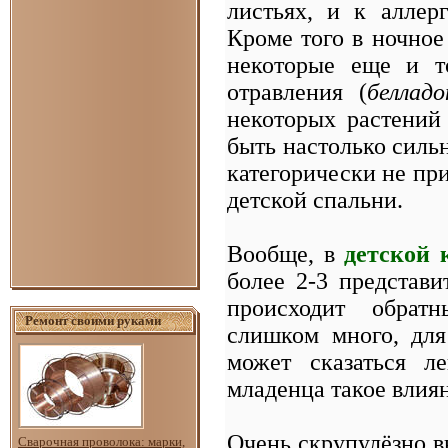
листьях, и к аллер
Кроме того в ночное
некоторые еще и т
отравления (
беллад
некоторых растений
быть настолько силь
категорически не пр
детской спальни.
Вообще, в
детской 
более 2-3 представ
происходит обрат
Ремонт своими руками
слишком много, для
может сказаться л
младенца такое влиян
Очень скрупулёзно 
Сварочная проволока: марки,