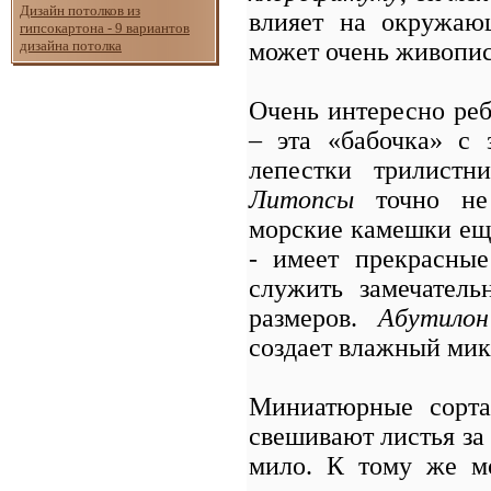
Дизайн потолков из
влияет на окружа
гипсокартона - 9 вариантов
может очень живопис
дизайна потолка
Очень интересно реб
– эта «бабочка» с 
лепестки трилистни
Литопсы
точно н
морские камешки еще
- имеет прекрасные
служить замечател
размеров.
Абутило
создает влажный мик
Миниатюрные сор
свешивают листья за 
мило. К тому же мо