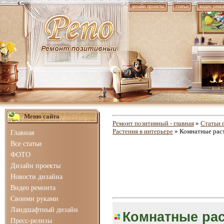
дизайн проекты
статьи
видео ремо
Меню сайта
Ремонт позитивный - главная
»
Статьи 
Растения в интерьере
» Комнатные раст
Главная
Все статьи
ФОТО
Дизайн проекты
Новости дизайна
Видео ремонта
Своими руками
Ландшафтный дизайн
Комнатные рас
Пресс-релизы