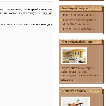
Категории раздела
ва. Несомненно, такой яркий стиль, так
ед ни только в архитектуре и д
изайне
Идеи для сада и дачи
[65]
Проекты ландшафтного
дизайна участка
 все же в саду можно создать этот дух
[66]
Озеленение участка
[90]
Современный ремонт
Обустройство мансарды:
планировка и дизайн
мансарды, спальня и кухня в
мансарде
Новости дизайна