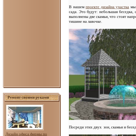
В нашем
проекте дизайна участка
мы 
сада. Это будут: небольшая беседка, 
выполнены две скамьи, что стоят напр
тишине на лавочке.
Ремонт своими руками
Посреди этих двух зон, скамьи и бесе
Дизайн офиса фирмы по