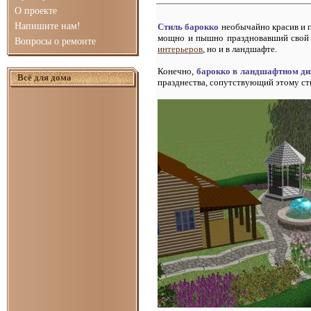
О проекте
Напишите нам!
Стиль барокко
необычайно красив и пр
мощно и пышно праздновавший свой тр
Вопросы о ремонте
интерьеров
, но и в ландшафте.
Конечно,
барокко в ландшафтном ди
Всё для дома
празднества, сопутствующий этому с