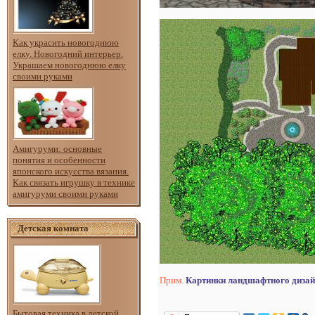
Как украсить новогоднюю
елку. Новогодний интерьер.
Украшаем новогоднюю елку
своими руками
Амигуруми: основные
понятия и особенности
японского искусства вязания.
Как связать игрушку в технике
амигуруми своими руками
Детская комната
Прим.
Картинки ландшафтного дизай
Бытовая техника в детской