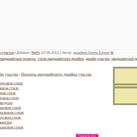
 участка
|
Добавил
:
RePo
(22.08.2011) |
Автор
:
дизайнер Елена Ёлгина
W
ландшафтные проекты
,
стили ландшафтного дизайна
,
дизайн участка
,
ландшафтный д
н участка
-
Проекты ландшафтного дизайна участка
:
ическом стиле
жном стиле
ком стиле
йском стиле
 модерн
янском стиле
иальном стиле
ндском стиле
 кантри
канском стиле