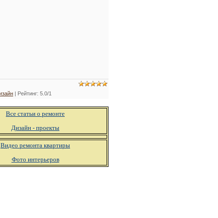
изайн
|
Рейтинг
:
5.0
/
1
Все статьи о ремонте
Дизайн - проекты
Видео ремонта квартиры
Фото интерьеров