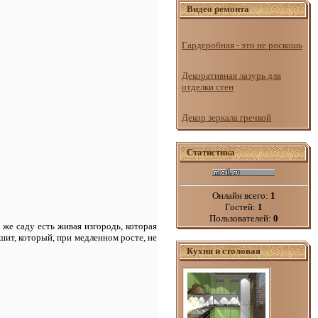
Видео ремонта
Гардеробная - это не роскошь
Декоративная лазурь для
отделки стен
Декор зеркала гречкой
Статистика
Онлайн всего:
1
Гостей:
1
Пользователей:
0
же саду есть живая изгородь, которая
шит, который, при медленном росте, не
Кухня и столовая