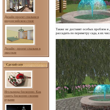
Дизайн проект спальни в
индонезийском стиле
Также не доставят особых проблем и д
рассадить по периметру сада, к их чис
Дизайн - проект спальни в
экостиле
Сделай сам
Игольницы бискорню. Как
сшить бискорню своими
руками