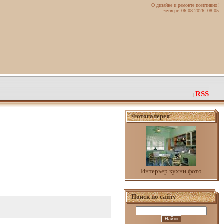
О дизайне и ремонте позитивно!
четверг, 06.08.2026, 08:05
RSS
|
Фотогалерея
Интерьер кухни фото
Поиск по сайту