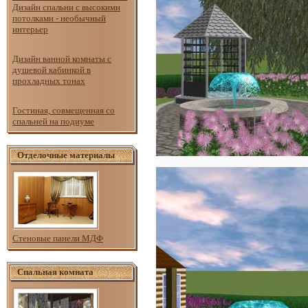
Дизайн спальни с высокими
потолками - необычный
интерьер
Дизайн ванной комнаты с
душевой кабинкой в
прохладных тонах
Гостиная, совмещенная со
спальней на подиуме
Отделочные материалы
Стеновые панели МДФ
Спальная комната