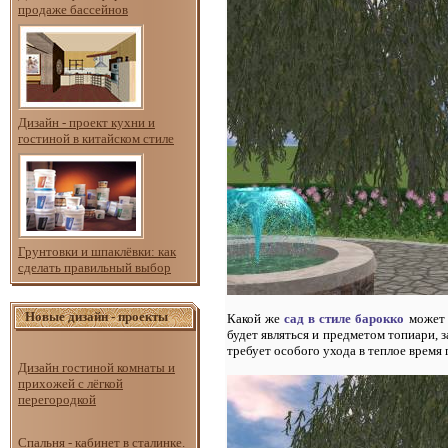
продаже бассейнов
Дизайн - проект кухни и
гостиной в китайском стиле
Грунтовки и шпаклёвки: как
сделать правильный выбор
Новые дизайн - проекты
Какой же
сад в стиле барокко
может 
будет являться и предметом топиари, 
требует особого ухода в теплое время 
Дизайн гостиной комнаты и
прихожей с лёгкой
перегородкой
Спальня - кабинет в сталинке.