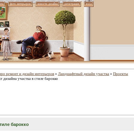
нта
фото интерьеров
новости дизайна
регистрация
вход
про ремонт и дизайн интерьеров
»
Ландшафтный дизайн участка
»
Проекты
т дизайна участка в стиле барокко
стиле барокко