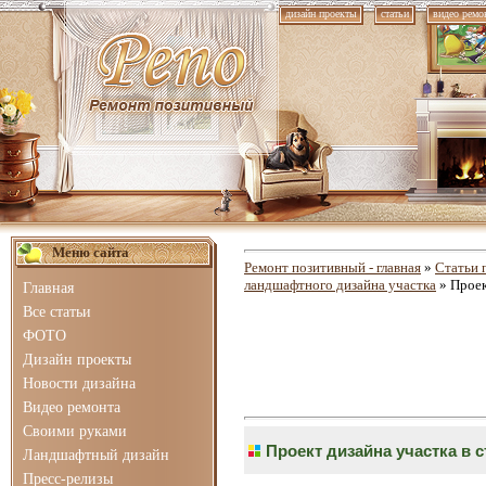
дизайн проекты
статьи
видео ремо
Меню сайта
Ремонт позитивный - главная
»
Статьи 
ландшафтного дизайна участка
» Проек
Главная
Все статьи
ФОТО
Дизайн проекты
Новости дизайна
Видео ремонта
Своими руками
Проект дизайна участка в 
Ландшафтный дизайн
Пресс-релизы