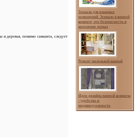
Зеркала для влажных
помещений. Зеркало в ванной
комнате, его безопасность и
крепление зеркал
ты и деревья, помимо самшита, следует
Ремонт маленькой ванной
Идеи дизайна ванной комнаты
- удобство и
индивидуальность