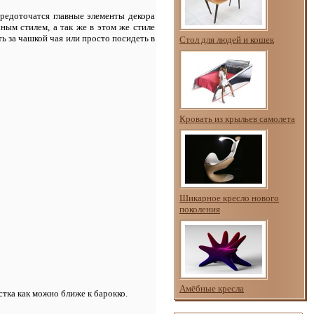
редоточатся главные элементы декора
чным стилем, а так же в этом же стиле
ь за чашкой чая или просто посидеть в
Стол для людей и кошек
Кровать из крыльев самолета
Шикарное кресло нового
поколения
Амёбные кресла
стка как можно ближе к барокко.