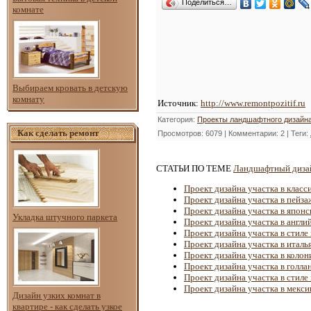
Поделиться…
комнате
Выбираем кровать в детскую
комнату
Источник
:
http://www.remontpozitif.ru
Категория
:
Проекты ландшафтного дизайна
Как сделать ремонт
Просмотров
: 6079 |
Комментарии
: 2 |
Теги
:
СТАТЬИ ПО ТЕМЕ
Ландшафтный дизай
Проект дизайна участка в класс
Проект дизайна участка в пейза
Проект дизайна участка в японс
Укладка штучного паркета
Проект дизайна участка в англи
Проект дизайна участка в стиле
Проект дизайна участка в италь
Проект дизайна участка в колон
Проект дизайна участка в голла
Проект дизайна участка в стиле
Проект дизайна участка в мекси
Дизайн узких комнат в
квартире - как сделать узкое