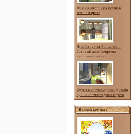
Дизайн интерьера кухни в
зеленом цвете
Дизайн кухни 9 кв метров.
Готовый дизайн-проект
небольшой кухни
Кухня в частном доме. Дизайн
кухни частного дома с фото
Ванная комната