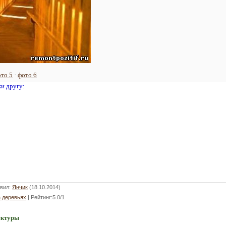
то 5
·
фото 6
жи другу:
вил
:
Янчик
(18.10.2014)
а деревьях
|
Рейтинг
:
5.0
/
1
ектуры