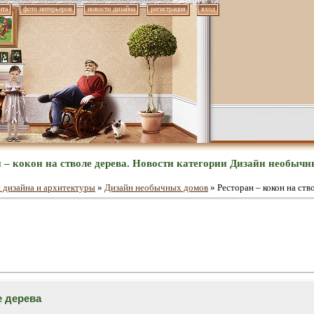
нта
фото интерьеров
новости дизайна
регистрация
вход
 – кокон на стволе дерева. Новости категории Дизайн необыч
 дизайна и архитектуры
»
Дизайн необычных домов
» Ресторан – кокон на ств
е дерева