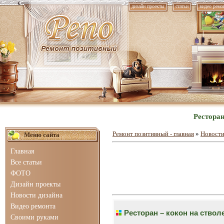
дизайн проекты
статьи
видео ремо
Ресторан
Ремонт позитивный - главная
»
Новости
Меню сайта
Главная
Все статьи
ФОТО
Дизайн проекты
Новости дизайна
Видео ремонта
Ресторан – кокон на ствол
Своими руками