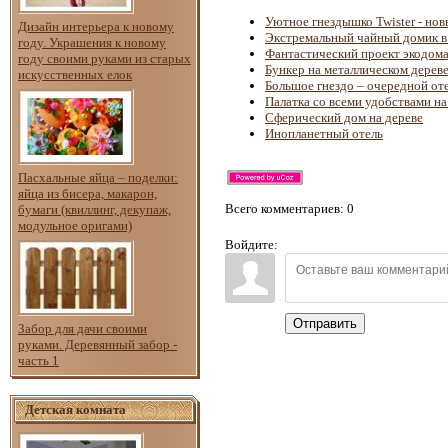
Уютное гнездышко Twister - но
Дизайн интерьера к новому
Экстремальный чайный домик 
году. Украшения к новому
Фантастический проект экодома
году своими руками из старых
Бункер на металлическом дерев
искусственных елок
Большое гнездо – очередной оте
Палатка со всеми удобствами на
Сферический дом на дереве
Инопланетный отель
Пасхальные яйца – поделки:
яйца из бисера, макарон,
Всего комментариев
: 0
бумаги (квиллинг, декупаж,
модульное оригами)
Войдите:
Отправить
Забор для дачи своими
руками. Деревянный забор -
часть 1
Детская комната