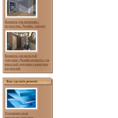
Комната для мальчика -
подростка. Дизайн - проект
Комната для молодой
девушки. Дизайн комнаты для
взрослой девушки в квартире
родителей
Как сделать ремонт
Утепление пола
пенополистиролом