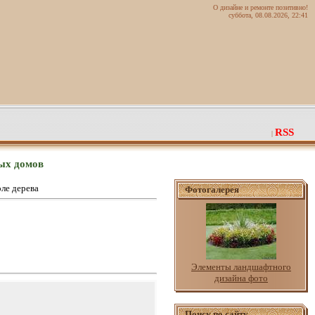
О дизайне и ремонте позитивно!
суббота, 08.08.2026, 22:41
RSS
|
ных домов
оле дерева
Фотогалерея
Элементы ландшафтного
дизайна фото
Поиск по сайту