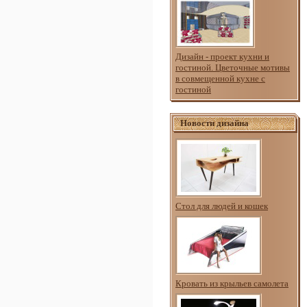
Дизайн - проект кухни и
гостиной. Цветочные мотивы
в совмещенной кухне с
гостиной
Новости дизайна
Стол для людей и кошек
Кровать из крыльев самолета