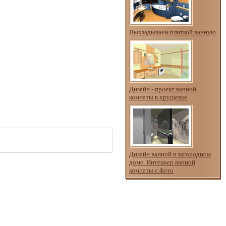
Выкладываем плиткой ванную
Дизайн - проект ванной
комнаты в хрущевке
Дизайн ванной в загородном
доме. Интерьер ванной
комнаты с фото