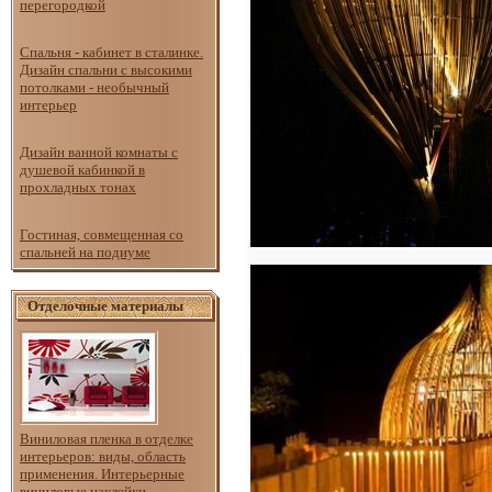
перегородкой
Спальня - кабинет в сталинке.
Дизайн спальни с высокими
потолками - необычный
интерьер
Дизайн ванной комнаты с
душевой кабинкой в
прохладных тонах
Гостиная, совмещенная со
спальней на подиуме
Отделочные материалы
Виниловая пленка в отделке
интерьеров: виды, область
применения. Интерьерные
виниловые наклейки