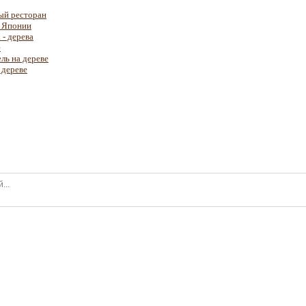
вый ресторан
в Японии
 - дерева
е
ль на дереве
 дереве