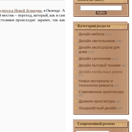
одится в Новой Зеландии
, в Окленде. А
 мостик – переход, который, как и сам
толиков происходит заранее, так как
Категории раздела
Дизайн мебели
[751]
Дизайн светильников
[149]
Дизайн аксессуаров для
дома
[152]
Дизайн сантехники
[123]
Дизайн бытовой техники
[46]
Дизайн необычных домов
[71]
Новые материалы и
технологии ремонта
[29]
Современная архитектура
[59]
Древняя архитектура
[16]
Ландшафтный дизайн
[43]
Современный ремонт