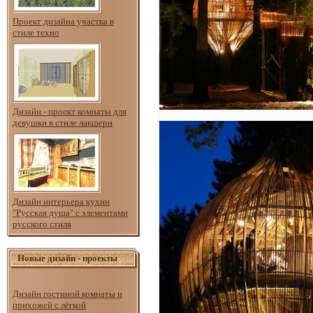
Проект дизайна участка в
стиле техно
Дизайн - проект комнаты для
девушки в стиле лакшери
Дизайн интерьера кухни
"Русская душа" с элементами
русского стиля
Новые дизайн - проекты
Дизайн гостиной комнаты и
прихожей с лёгкой