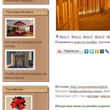
Спальная комната
фото 1
·
фото 2
·
фото 3
·
фото 4
·
фо
Потолок из гипсокартона в
Понравилась
новость дизайна
- расска
спальне
Поделиться…
Дизайн интерьера спальни для
знака Стрелец
Источник
:
http://www.remontpozitif.ru
Сделай сам
Категория
:
Дизайн необычных домов
|
Доба
Просмотров
: 2671 |
Теги
:
ресторан
,
дома н
Интересные новости дизайна и архит