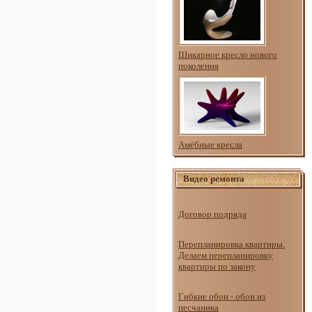
Шикарное кресло нового
поколения
Амёбные кресла
Видео ремонта
Договор подряда
Перепланировка квартиры.
Делаем перепланировку
квартиры по закону
Гибкие обои - обои из
песчаника