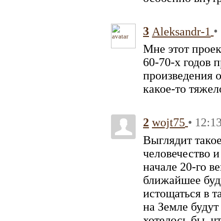
3
•
Aleksandr-1
Мне этот прое
60-70-х годов 
произведения о
какое-то тяжел
2
• 12:1
wojt75
Выглядит такое
человечество и
начале 20-го ве
ближайшее буду
истощаться в т
на Земле будут
хотелось бы, ч