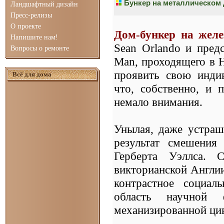
Бункер на металлическом 
Ландшафтный дизайн
Пресс-релизы
О проекте
Дом-бункер на желе
Напишите нам!
Sean Orlando и пред
Вопросы о ремонте
Man, проходящего в Н
проявить свою индив
Всё для дома
что, собственно, и 
немало внимания.
Унылая, даже устраш
результат смешени
Герберта Уэллса. 
викторианской Англии
контрастное социал
область научной ф
механизированной ци