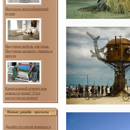
Интерьер малогабаритной
кухни
Надувная мебель для дома.
Надувные кровати, диваны и
кресла
Капитальный ремонт или
реконструкция? Учет
расходов на ремонт
Новые дизайн - проекты
Дизайн гостиной комнаты и