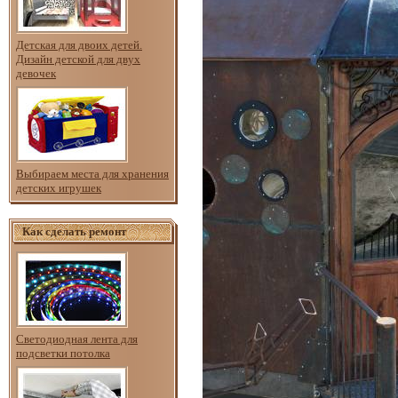
Детская для двоих детей.
Дизайн детской для двух
девочек
Выбираем места для хранения
детских игрушек
Как сделать ремонт
Светодиодная лента для
подсветки потолка