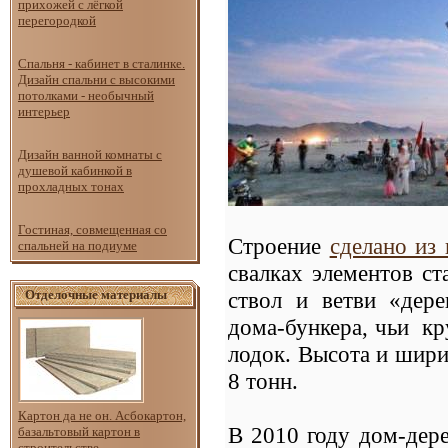
прихожей с лёгкой
перегородкой
Спальня - кабинет в сталинке.
Дизайн спальни с высокими
потолками - необычный
интерьер
Дизайн ванной комнаты с
душевой кабинкой в
прохладных тонах
Гостиная, совмещенная со
Строение
сделано из
спальней на подиуме
свалках элементов с
Отделочные материалы
ствол и ветви «дер
дома-бункера, чьи к
лодок. Высота и шири
8 тонн.
Картон да не он. Асбокартон,
В 2010 году дом-дер
базальтовый картон в
строительстве