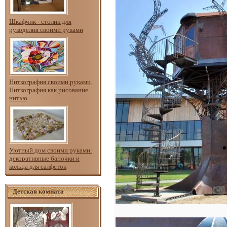
Шкафчик - столик для
рукоделия своими руками
Ниткография своими руками.
Ниткография как рисование
нитью
Уютный дом своими руками:
декоративные баночки и
кольца для салфеток
Детская комната