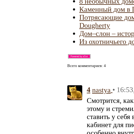
8 необычных дом
Каменный дом в П
Потрясающие дома
Dougherty
Дом–слон – исто
Из охотничьего д
Всего комментариев
: 4
4
• 16:53
nastya
Смотрится, как
этому и стреми
ставить у себя 
кабинет для пи
особенно внутр