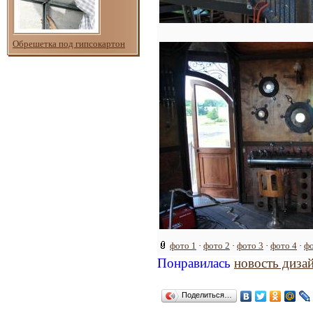
Обрешетка под гипсокартон
фото 1
·
фото 2
·
фото 3
·
фото 4
·
фо
Понравилась
новость диза
Поделиться…