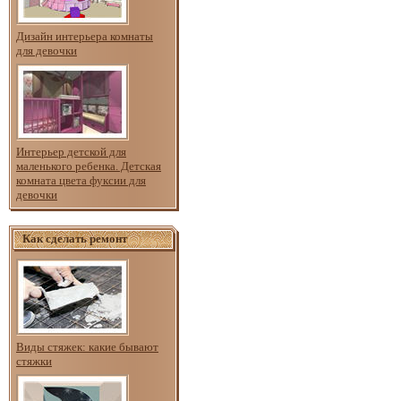
Дизайн интерьера комнаты
для девочки
Интерьер детской для
маленького ребенка. Детская
комната цвета фуксии для
девочки
Как сделать ремонт
Виды стяжек: какие бывают
стяжки