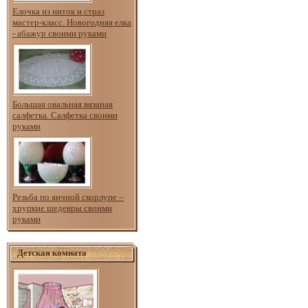
Елочка из ниток и страз
мастер-класс. Новогодняя елка
- абажур своими руками
Большая овальная вязаная
салфетка. Салфетка своими
руками
Резьба по яичной скорлупе –
хрупкие шедевры своими
руками
Детская комната