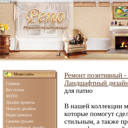
дизайн проекты
статьи
видео ремо
Ремонт позитивный - 
Меню сайта
Ландшафтный дизай
Главная
для патио
Все статьи
ФОТО
Дизайн проекты
В нашей коллекции 
Новости дизайна
которые помогут сде
Видео ремонта
стильным, а также п
Своими руками
Ландшафтный дизайн