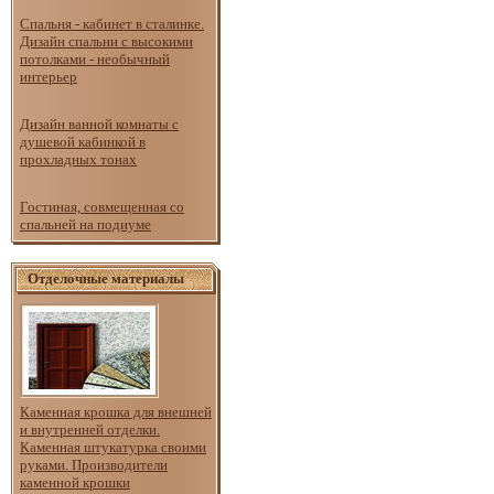
Спальня - кабинет в сталинке.
Дизайн спальни с высокими
потолками - необычный
интерьер
Дизайн ванной комнаты с
душевой кабинкой в
прохладных тонах
Гостиная, совмещенная со
спальней на подиуме
Отделочные материалы
Каменная крошка для внешней
и внутренней отделки.
Каменная штукатурка своими
руками. Производители
каменной крошки