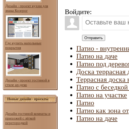
Дизайн - проект кухни для
Войдите:
знака Козерог
Отправить
Где купить напольные
Патио - внутренн
покрытия
Патио на даче
Патио под дерево
Доска террасная
Террасная доска 
Дизайн - проект гостиной в
стиле ар-деко
Патио с беседкой
Патио на участке
Новые дизайн - проекты
Патио
Патио как зона о
Дизайн гостиной комнаты и
Патио на даче
прихожей с лёгкой
перегородкой