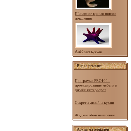
Шикарное кресло нового
поколения
Амёбные кресла
Видео ремонта
Программа PRO100 -
проектирование мебели и
дизайн интерьеров
Секреты дизайна кухни
Жидкие обои нанесение
Архив материалов