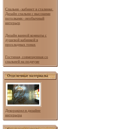
Спальня - кабинет в сталинке.
Дизайн спальни с высокими
потолками - необычный
интерьер
Дизайн ванной комнаты с
душевой кабинкой в
прохладных тонах
Гостиная, совмещенная со
спальней на подиуме
Отделочные материалы
Декоракрил в дизайне
интерьера