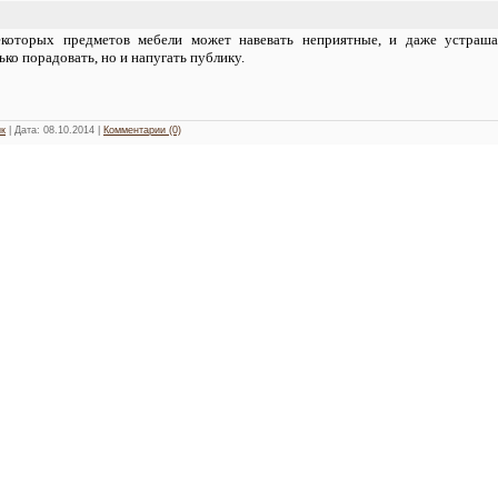
которых предметов мебели может навевать неприятные, и даже устраш
ько порадовать, но и напугать публику.
к
| Дата:
08.10.2014
|
Комментарии (0)