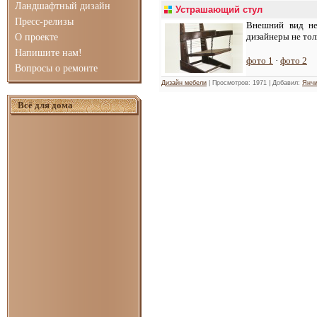
Ландшафтный дизайн
Устрашающий стул
Пресс-релизы
Внешний вид не
дизайнеры не тол
О проекте
Напишите нам!
фото 1
·
фото 2
Вопросы о ремонте
Дизайн мебели
| Просмотров: 1971 | Добавил:
Янчи
Всё для дома