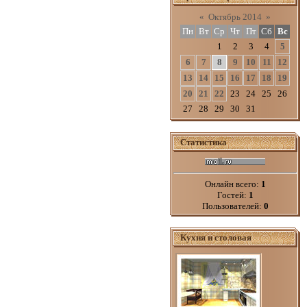
«
Октябрь 2014
»
Пн
Вт
Ср
Чт
Пт
Сб
Вс
1
2
3
4
5
6
7
8
9
10
11
12
13
14
15
16
17
18
19
20
21
22
23
24
25
26
27
28
29
30
31
Статистика
Онлайн всего:
1
Гостей:
1
Пользователей:
0
Кухня и столовая