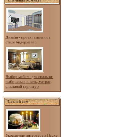
Спальная комната
Дизайн - проект спальни в
стиле бидермайер
Выбор мебели для спальни:
выбираем кровать, матрас,
спальный гарнитур
Сделай сам
Украшение интерьера к Пасхе.