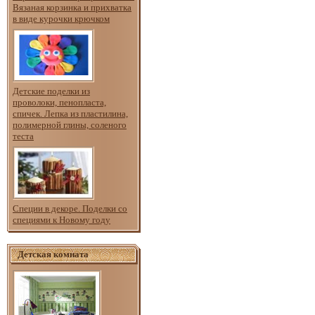
Вязаная корзинка и прихватка
в виде курочки крючком
Детские поделки из
проволоки, пенопласта,
спичек. Лепка из пластилина,
полимерной глины, соленого
теста
Специи в декоре. Поделки со
специями к Новому году
Детская комната