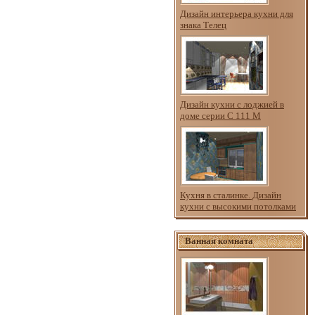
Дизайн интерьера кухни для
знака Телец
Дизайн кухни с лоджией в
доме серии С 111 М
Кухня в сталинке. Дизайн
кухни с высокими потолками
Ванная комната