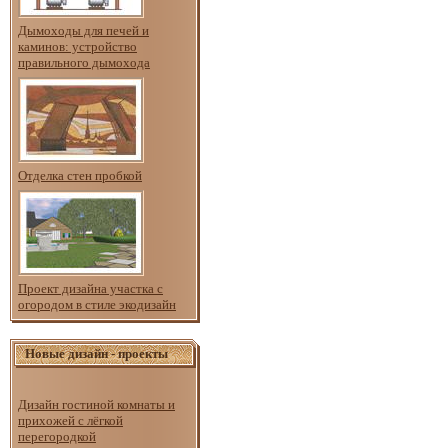
Дымоходы для печей и
каминов: устройство
правильного дымохода
Отделка стен пробкой
Проект дизайна участка с
огородом в стиле экодизайн
Новые дизайн - проекты
Дизайн гостиной комнаты и
прихожей с лёгкой
перегородкой