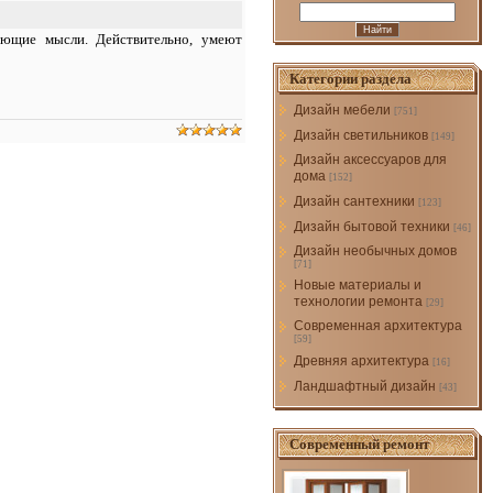
ающие мысли. Действительно, умеют
Категории раздела
Дизайн мебели
[751]
Дизайн светильников
[149]
Дизайн аксессуаров для
дома
[152]
Дизайн сантехники
[123]
Дизайн бытовой техники
[46]
Дизайн необычных домов
[71]
Новые материалы и
технологии ремонта
[29]
Современная архитектура
[59]
Древняя архитектура
[16]
Ландшафтный дизайн
[43]
Современный ремонт