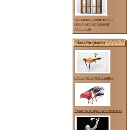
Складные двери: выбор
складных дверей и их
установка
Новости дизайна
Стол для людей и кошек
Кровать из крыльев самолета