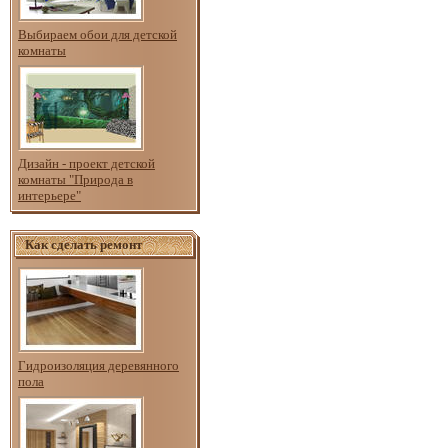
Выбираем обои для детской
комнаты
Дизайн - проект детской
комнаты "Природа в
интерьере"
Как сделать ремонт
Гидроизоляция деревянного
пола