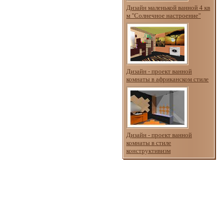
Дизайн маленькой ванной 4 кв
м "Солнечное настроение"
Дизайн - проект ванной
комнаты в африканском стиле
Дизайн - проект ванной
комнаты в стиле
конструктивизм