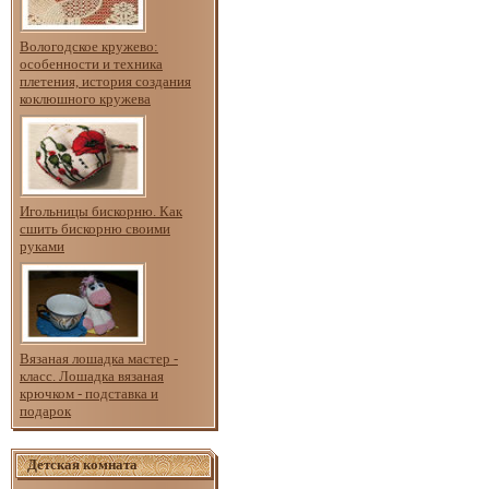
Вологодское кружево:
особенности и техника
плетения, история создания
коклюшного кружева
Игольницы бискорню. Как
сшить бискорню своими
руками
Вязаная лошадка мастер -
класс. Лошадка вязаная
крючком - подставка и
подарок
Детская комната