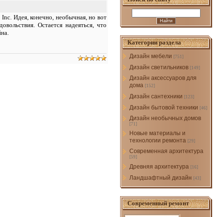
Inc. Идея, конечно, необычная, но вот
овольствия. Остается надеяться, что
на.
Категории раздела
Дизайн мебели
[751]
Дизайн светильников
[149]
Дизайн аксессуаров для
дома
[152]
Дизайн сантехники
[123]
Дизайн бытовой техники
[46]
Дизайн необычных домов
[71]
Новые материалы и
технологии ремонта
[29]
Современная архитектура
[59]
Древняя архитектура
[16]
Ландшафтный дизайн
[43]
Современный ремонт