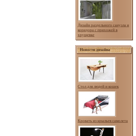
Дизайн раздельного санузла и
коридора с прихожей в
хрущевке
Новости дизайна
Стол для людей и кошек
Кровать из крыльев самолета