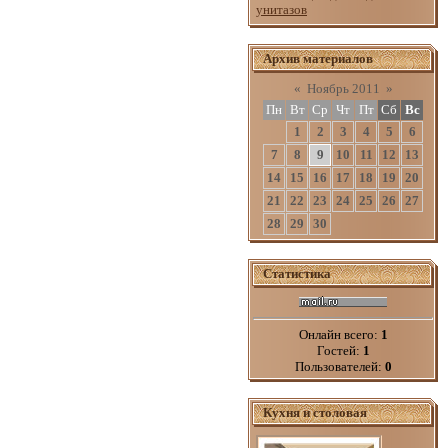
унитазов
Архив материалов
«
Ноябрь 2011
»
Пн
Вт
Ср
Чт
Пт
Сб
Вс
1
2
3
4
5
6
7
8
9
10
11
12
13
14
15
16
17
18
19
20
21
22
23
24
25
26
27
28
29
30
Статистика
Онлайн всего:
1
Гостей:
1
Пользователей:
0
Кухня и столовая