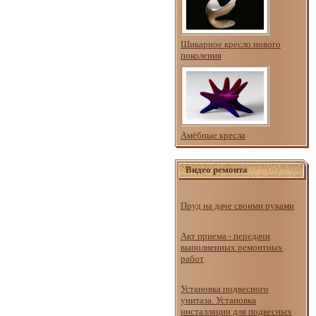
Шикарное кресло нового
поколения
Амёбные кресла
Видео ремонта
Пруд на даче своими руками
Акт приема - передачи
выполненных ремонтных
работ
Установка подвесного
унитаза. Установка
инсталляции для подвесных