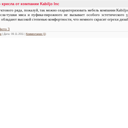
ресла от компании Kabiljo Inc
ктового ряда, пожалуй, так можно охарактеризовать мебель компании Kabiljo 
сла-тушки мяса и пуфика-пирожного не вызывает особого эстетического уд
обладают высокой степенью комфортности, что немного скрасит огрехи дизай
фото 3
к
| Дата:
09.11.2011
|
Комментарии (1)