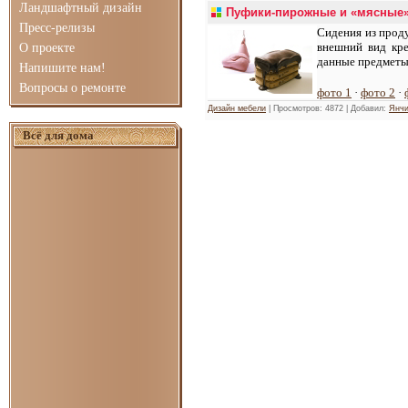
Ландшафтный дизайн
Пуфики-пирожные и «мясные» к
Пресс-релизы
Сидения из проду
внешний вид кре
О проекте
данные предметы 
Напишите нам!
Вопросы о ремонте
фото 1
·
фото 2
·
Дизайн мебели
| Просмотров: 4872 | Добавил:
Янчи
Всё для дома