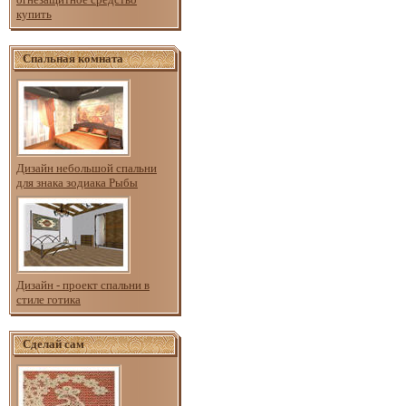
купить
Спальная комната
Дизайн небольшой спальни
для знака зодиака Рыбы
Дизайн - проект спальни в
стиле готика
Сделай сам