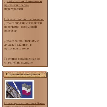
Дизайн гостиной комнаты и
прихожей с лёгкой
перегородкой
Спальня - кабинет в сталинке.
Дизайн спальни с высокими
потолками - необычный
интерьер
Дизайн ванной комнаты с
душевой кабинкой в
прохладных тонах
Гостиная, совмещенная со
спальней на подиуме
Отделочные материалы
Огнезащитные составы. Какое
огнезащитное средство