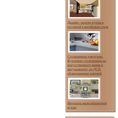
Дизайн - проект кухни и
гостиной в китайском стиле
Столешницы для кухни.
Кухонные столешницы из
искусственного камня и
натурального, из ДСП,
облицованные плиткой
Интерьер малогабаритной
кухни