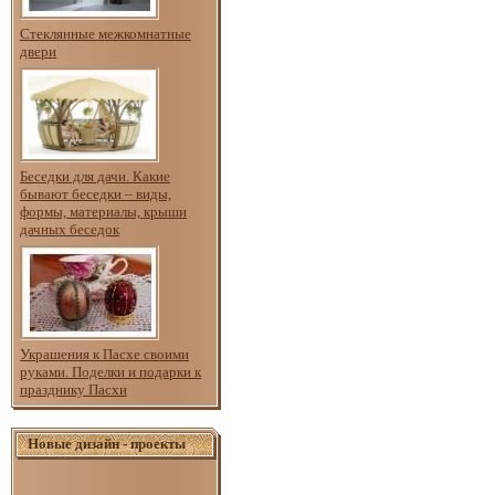
Стеклянные межкомнатные
двери
Беседки для дачи. Какие
бывают беседки – виды,
формы, материалы, крыши
дачных беседок
Украшения к Пасхе своими
руками. Поделки и подарки к
празднику Пасхи
Новые дизайн - проекты