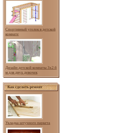
Спортивный уголок в детской
комнате
Дизайн детской комнаты 3х2.6
м для двух девочек
Как сделать ремонт
Укладка штучного паркета