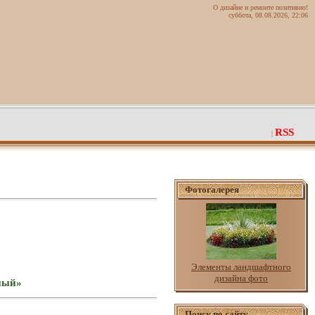
О дизайне и ремонте позитивно!
суббота, 08.08.2026, 22:06
RSS
|
Фотогалерея
Элементы ландшафтного
дизайна фото
вный»
Поиск по сайту