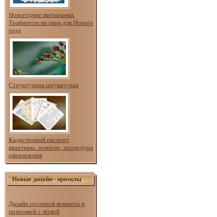
Новогодние вытынанки.
Трафареты на окна для Нового
года
Структурная штукатурка
Кадастровый паспорт
квартиры: понятие, процедура
оформления
Новые дизайн - проекты
Дизайн гостиной комнаты и
прихожей с лёгкой