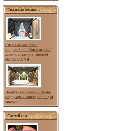
Спальная комната
Спальная комната с
гардеробной. Современный
дизайн спальни в типовой
квартире ПД 4
Подиумы в спальне. Дизайн
подиумных конструкций для
спальни
Сделай сам