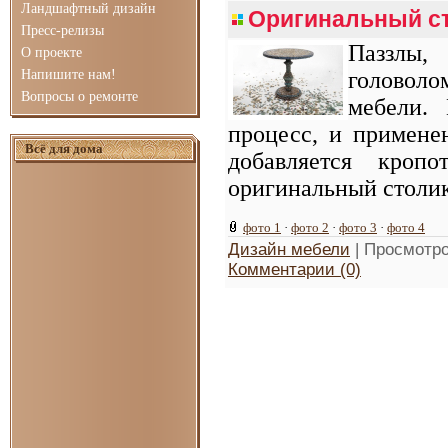
Ландшафтный дизайн
Оригинальный ст
Пресс-релизы
Паззлы,
О проекте
Напишите нам!
головол
Вопросы о ремонте
мебели.
процесс, и примене
Всё для дома
добавляется кропо
оригинальный столик 
фото 1
·
фото 2
·
фото 3
·
фото 4
Дизайн мебели
| Просмотро
Комментарии (0)