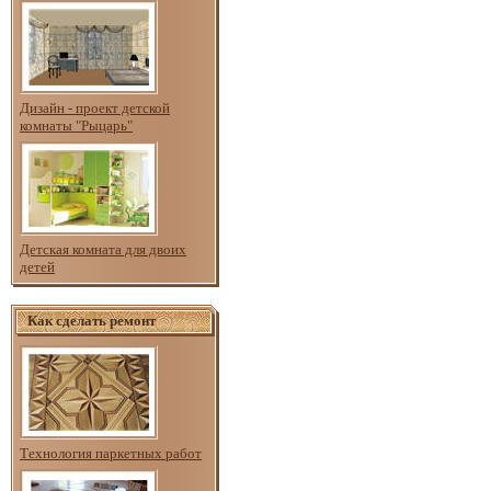
Дизайн - проект детской
комнаты "Рыцарь"
Детская комната для двоих
детей
Как сделать ремонт
Технология паркетных работ