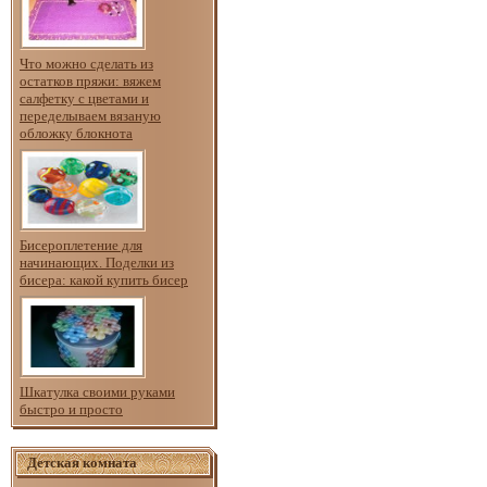
Что можно сделать из
остатков пряжи: вяжем
салфетку с цветами и
переделываем вязаную
обложку блокнота
Бисероплетение для
начинающих. Поделки из
бисера: какой купить бисер
Шкатулка своими руками
быстро и просто
Детская комната