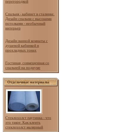
перегородкой
Спальня - кабинет в сталинке.
Дизайн спальни с высокими
потолками - необычный
интерьер
Дизайн ванной комнаты с
душевой кабинкой в
прохладных тонах
Гостиная, совмещенная со
спальней на подиуме
Отделочные материалы
Стеклохолст паутинка - что
это такое. Как клеить
стеклохолст малярный