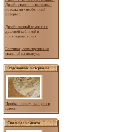
Дизайн спальни с высокими
потолками - необычный
интерьер
Дизайн ванной комнаты с
душевой кабинкой в
прохладных тонах
Гостиная, совмещенная со
спальней на подиуме
Отделочные материалы
Пробка на полу - минусы и
плюсы
Спальная комната