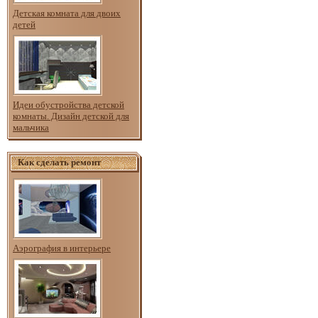
Детская комната для двоих
детей
Идеи обустройства детской
комнаты. Дизайн детской для
мальчика
Как сделать ремонт
Аэрография в интерьере