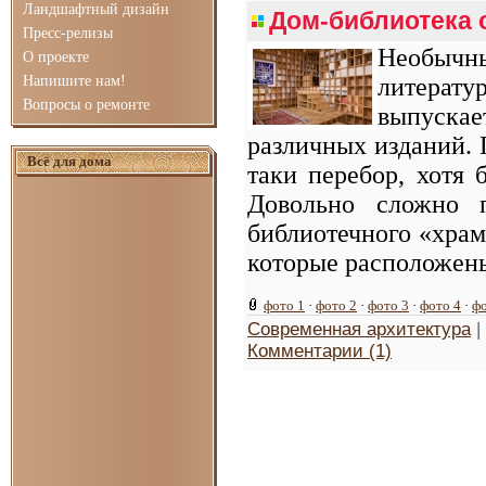
Ландшафтный дизайн
Дом-библиотека о
Пресс-релизы
Необычны
О проекте
Напишите нам!
литерат
Вопросы о ремонте
выпуска
различных изданий. 
Всё для дома
таки перебор, хотя 
Довольно сложно п
библиотечного «храм
которые расположены
фото 1
·
фото 2
·
фото 3
·
фото 4
·
фо
Современная архитектура
|
Комментарии (1)