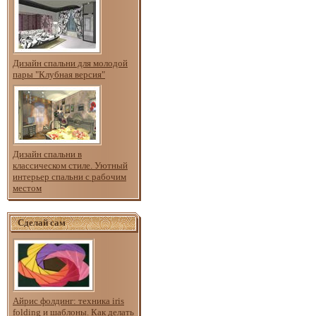
Дизайн спальни для молодой
пары "Клубная версия"
Дизайн спальни в
классическом стиле. Уютный
интерьер спальни с рабочим
местом
Сделай сам
Айрис фолдинг: техника iris
folding и шаблоны. Как делать