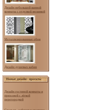
Дизайн небольшой ванной
комнаты с отделкой мозаикой
Металлизированные обои
Дизайн душевых кабин
Новые дизайн - проекты
Дизайн гостиной комнаты и
прихожей с лёгкой
перегородкой
Спальня - кабинет в сталинке.