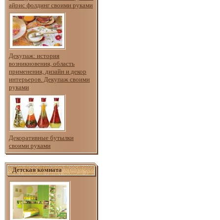
айрис фолдинг своими руками
Декупаж: история
возникновения, область
применения, дизайн и декор
интерьеров. Декупаж своими
руками
Декоративные бутылки
своими руками
Детская комната