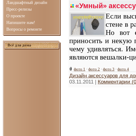
Ландшафтный дизайн
«Умный» аксессу
Пресс-релизы
Если выс
О проекте
Напишите нам!
стене в р
Вопросы о ремонте
Но вот 
приносить и некую п
Всё для дома
чему удивляться. И
являются вешалки-ци
фото 1
·
фото 2
·
фото 3
·
фото 4
Дизайн аксессуаров для д
03.11.2011
|
Комментарии (0