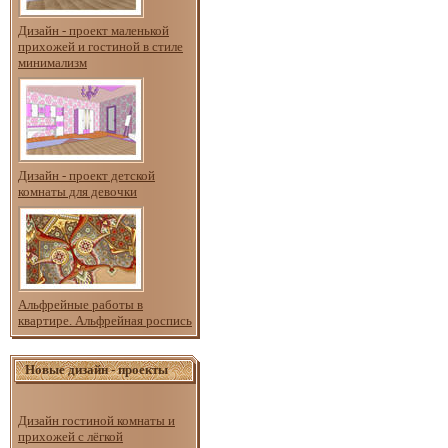
Дизайн - проект маленькой
прихожей и гостиной в стиле
минимализм
Дизайн - проект детской
комнаты для девочки
Альфрейные работы в
квартире. Альфрейная роспись
Новые дизайн - проекты
Дизайн гостиной комнаты и
прихожей с лёгкой