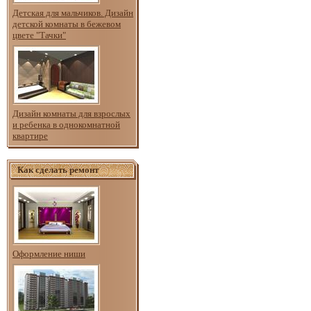
Детская для мальчиков. Дизайн
детской комнаты в бежевом
цвете "Тачки"
Дизайн комнаты для взрослых
и ребенка в однокомнатной
квартире
Как сделать ремонт
Оформление ниши