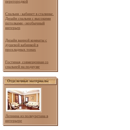
перегородкой
Спальня - кабинет в сталинке.
Дизайн спальни с высокими
потолками - необычный
интерьер
Дизайн ванной комнаты с
душевой кабинкой в
прохладных тонах
Гостиная, совмещенная со
спальней на подиуме
Отделочные материалы
Лепнина из полиуретана в
интерьере