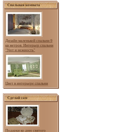
Спальная комната
Дизайн маленькой спальни 9
кв метров. Интерьер спальни
"Уют и нежность"
Цвет в интерьере спальни
Сделай сам
Подарки ко дню святого