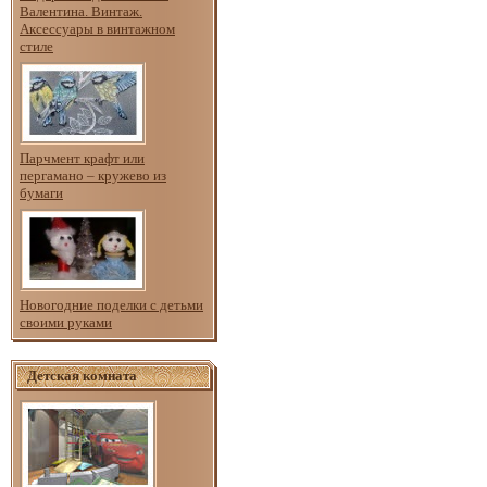
Валентина. Винтаж.
Аксессуары в винтажном
стиле
Парчмент крафт или
пергамано – кружево из
бумаги
Новогодние поделки с детьми
своими руками
Детская комната