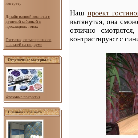
интерьер
Наш
проект гостино
Дизайн ванной комнаты с
вытянутая, она смож
душевой кабинкой в
прохладных тонах
отлично смотрятся
контрастируют с син
Гостиная, совмещенная со
спальней на подиуме
Отделочные материалы
Флоковые покрытия
Спальная комната