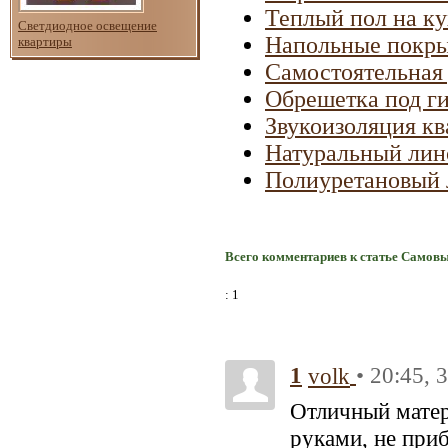
Теплый пол на к
Светдиодное освещение
Напольные покрыт
квартиры
Самостоятельная
Обрешетка под г
Звукоизоляция кв
Натуральный лин
Полиуретановый 
Всего комментариев к статье Само
: 1
1
• 20:45, 
volk
Отличный матер
руками, не при