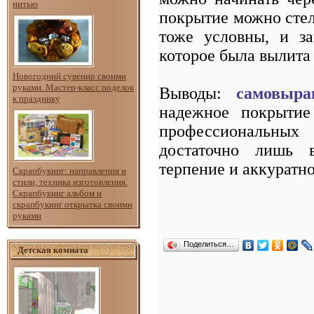
нитью
покрытие можно стел
тоже условны, и за
которое была вылита
Новогодний сувенир своими
руками. Мастер-класс поделок
Выводы:
самовыра
к празднику
надежное покрытие
профессиональных 
достаточно лишь в
терпение и аккуратно
Скрапбукинг: направления и
стили, техника изготовления.
Скрапбукинг альбом и
скрапбукинг открытка своими
руками
Поделиться…
Детская комната