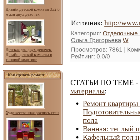
Дизайн детской комнаты 3х2.6
м для двух девочек
Источник
:
http://www.
Категория
:
Отделочные
Ольга Григорьева
W
Просмотров
: 7861 |
Ком
Детская для двух девочек.
Дизайн детской комнаты в
Рейтинг
:
0.0
/
0
типовой квартире
Как сделать ремонт
СТАТЬИ ПО ТЕМЕ
-
материалы
:
Ремонт квартиры 
Подготовительны
Художественная роспись стен
пола
Ванная: теплый 
Кафельный пол н