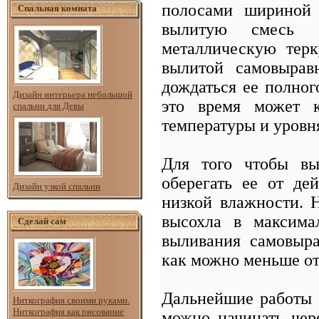
полосами шириной 
Спальная комната
вылитую смесь т
металлическую терк
вылитой самовырав
дождаться ее полного
Дизайн интерьера небольшой
это время может к
спальни для Девы
температуры и уровн
Для того чтобы вы
оберегать ее от де
Дизайн узкой спальни
низкой влажности. Н
высохла в максима
Сделай сам
выливания самовыр
как можно меньше о
Дальнейшие работы 
Ниткография своими руками.
Ниткография как рисование
можно начинать чер