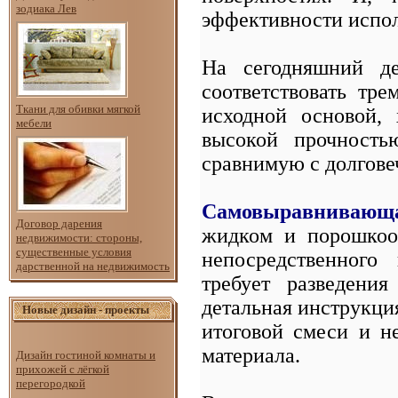
зодиака Лев
эффективности испо
На сегодняшний де
соответствовать тр
Ткани для обивки мягкой
исходной основой,
мебели
высокой прочность
сравнимую с долгове
Самовыравнивающ
Договор дарения
жидком и порошкоо
недвижимости: стороны,
существенные условия
непосредственного
дарственной на недвижимость
требует разведения
детальная инструкция
Новые дизайн - проекты
итоговой смеси и н
материала.
Дизайн гостиной комнаты и
прихожей с лёгкой
перегородкой