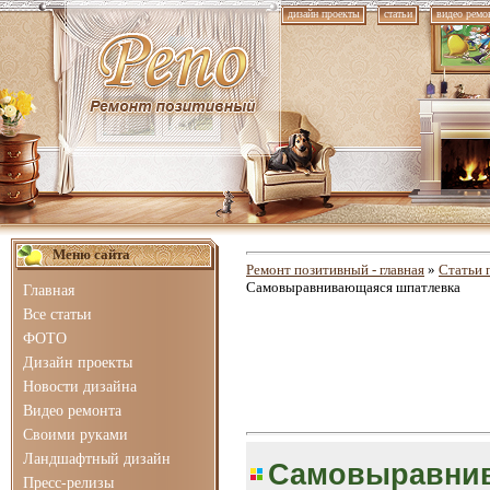
дизайн проекты
статьи
видео ремо
Меню сайта
Ремонт позитивный - главная
»
Статьи 
Самовыравнивающаяся шпатлевка
Главная
Все статьи
ФОТО
Дизайн проекты
Новости дизайна
Видео ремонта
Своими руками
Ландшафтный дизайн
Самовыравнив
Пресс-релизы