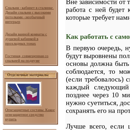
Вне зависимости от т
Спальня - кабинет в сталинке.
работа с ней будет 
Дизайн спальни с высокими
которые требует нам
потолками - необычный
интерьер
Дизайн ванной комнаты с
Как работать с са
душевой кабинкой в
прохладных тонах
В первую очередь, н
будут выровнены пол
Гостиная, совмещенная со
спальней на подиуме
основы должна быть 
соблюдается, то мо
Отделочные материалы
(если требовалось) 
каждый следующий 
позднее через 10 ми
нужно суетиться, дос
сохранять его на про
Огнезащитные составы. Какое
огнезащитное средство
купить
Лучше всего, если 