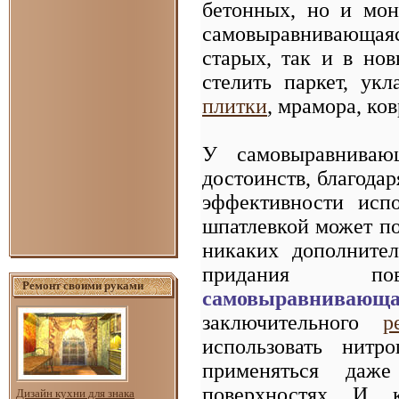
бетонных, но и мон
самовыравнивающая
старых, так и в но
стелить паркет, ук
плитки
, мрамора, к
У самовыравниваю
достоинств, благода
эффективности испо
шпатлевкой может пол
никаких дополните
придания пов
Ремонт своими руками
самовыравнивающ
заключительного
р
использовать нитр
применяться даж
поверхностях. И, 
Дизайн кухни для знака