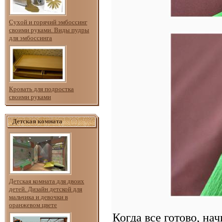
Сухой и горячий эмбоссинг
своими руками. Виды пудры
для эмбоссинга
Кровать для подростка
своими руками
Детская комната
Детская комната для двоих
детей. Дизайн детской для
мальчика и девочки в
оранжевом цвете
Когда все готово, н