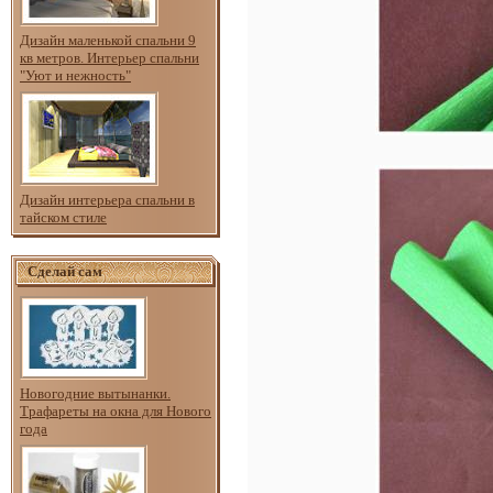
Дизайн маленькой спальни 9
кв метров. Интерьер спальни
"Уют и нежность"
Дизайн интерьера спальни в
тайском стиле
Сделай сам
Новогодние вытынанки.
Трафареты на окна для Нового
года