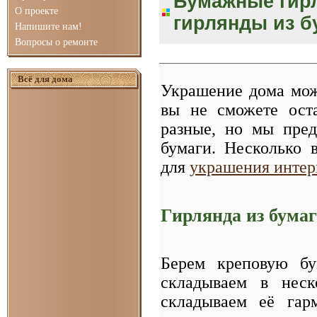
Бумажные гирл
О проекте
гирлянды из б
Напишите нам!
Вопросы о ремонте
Всё для дома
Украшение дома можн
вы не сможете оста
разные, но мы пред
бумаги. Несколько 
для
украшения интер
Гирлянда из бума
Берем креповую бу
складываем в неск
складываем её гар