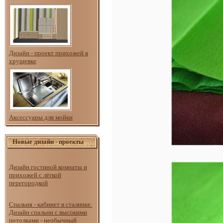
Дизайн - проект прихожей в
хрущевке
Аксессуары для мойки
Новые дизайн - проекты
Дизайн гостиной комнаты и
прихожей с лёгкой
перегородкой
Спальня - кабинет в сталинке.
Дизайн спальни с высокими
потолками - необычный