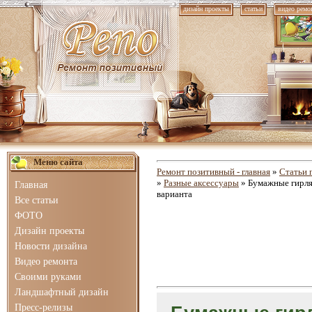
дизайн проекты
статьи
видео ремо
Меню сайта
Ремонт позитивный - главная
»
Статьи 
»
Разные аксессуары
» Бумажные гирлян
Главная
варианта
Все статьи
ФОТО
Дизайн проекты
Новости дизайна
Видео ремонта
Своими руками
Ландшафтный дизайн
Пресс-релизы