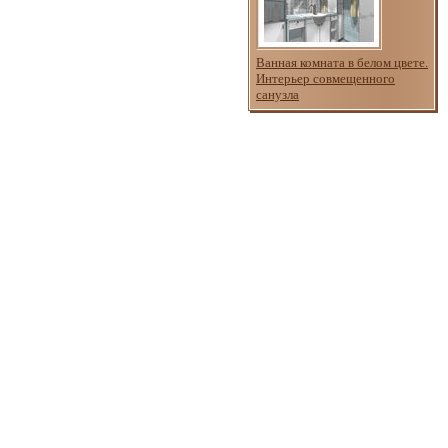
Ванная комната в белом цвете.
Интерьер совмещенного
санузла