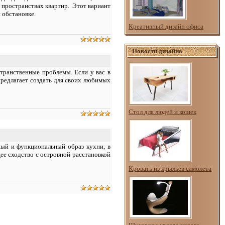
 пространствах квартир. Этот вариант
 обстановке.
Креативный дизайн офиса
Новости дизайна
транственные проблемы. Если у вас в
редлагает создать для своих любимых
Стол для людей и кошек
ый и функциональный образ кухни, в
ее сходство с островной расстановкой
Кровать из крыльев самолета