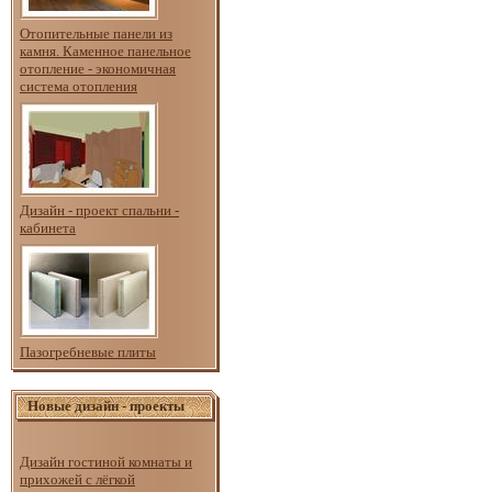
Отопительные панели из
камня. Каменное панельное
отопление - экономичная
система отопления
Дизайн - проект спальни -
кабинета
Пазогребневые плиты
Новые дизайн - проекты
Дизайн гостиной комнаты и
прихожей с лёгкой