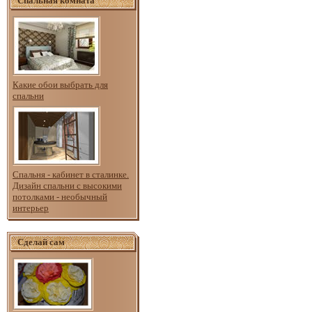
Спальная комната
Какие обои выбрать для
спальни
Спальня - кабинет в сталинке.
Дизайн спальни с высокими
потолками - необычный
интерьер
Сделай сам