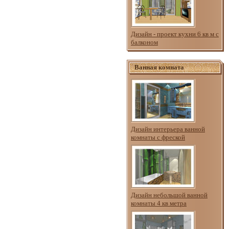
Дизайн - проект кухни 6 кв м с
балконом
Ванная комната
Дизайн интерьера ванной
комнаты с фреской
Дизайн небольшой ванной
комнаты 4 кв метра