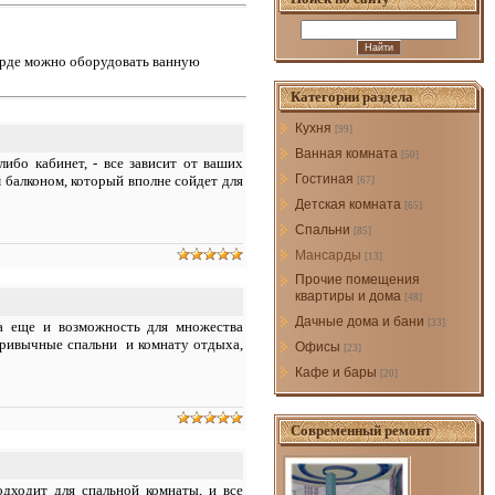
арде можно оборудовать ванную
Категории раздела
Кухня
[99]
Ванная комната
[50]
ибо кабинет, - все зависит от ваших
Гостиная
 балконом, который вполне сойдет для
[67]
Детская комната
[65]
Спальни
[85]
Мансарды
[13]
Прочие помещения
квартиры и дома
[48]
Дачные дома и бани
[33]
 а еще и возможность для множества
привычные спальни и комнату отдыха,
Офисы
[23]
Кафе и бары
[20]
Современный ремонт
дходит для спальной комнаты, и все