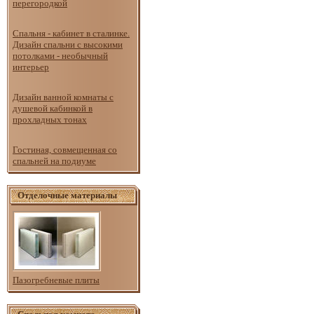
перегородкой
Спальня - кабинет в сталинке.
Дизайн спальни с высокими
потолками - необычный
интерьер
Дизайн ванной комнаты с
душевой кабинкой в
прохладных тонах
Гостиная, совмещенная со
спальней на подиуме
Отделочные материалы
Пазогребневые плиты