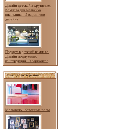
Дизайн детской в хрущевке.
Комната для мальчика
школьника - 5 вариантов
дизайна
Подиум в детской комнате.
Дизайн подиумных
конструкций - 9 вариантов
Как сделать ремонт
Мозаично - бетонные полы