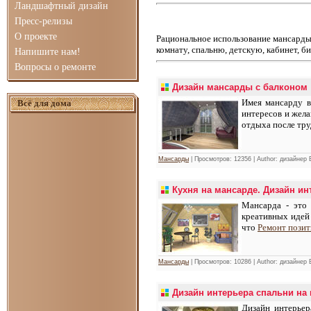
Ландшафтный дизайн
Пресс-релизы
О проекте
Рациональное использование мансарды
комнату, спальню, детскую, кабинет, б
Напишите нам!
Вопросы о ремонте
Дизайн мансарды с балконом
Имея мансарду в
Всё для дома
интересов и жела
отдыха после тру
Мансарды
| Просмотров: 12356 | Author: дизайнер
Кухня на мансарде. Дизайн ин
Мансарда - это 
креативных идей
что
Ремонт пози
Мансарды
| Просмотров: 10286 | Author: дизайнер
Дизайн интерьера спальни на
Дизайн интерьер