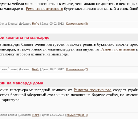
меты мебели можно поставить в комнате, чего можно не достичь в некоторых
на мансарде от
Ремонта позитивного
будет заключаться в ее мягкой и спокойной
 Елена Ёлгина | Добавил:
RePo
| Дата:
05.02.2012
|
Комментарии (5)
вой комнаты на мансарде
а мансарды бывает очень интересен, и может решить буквально многие прос
мансарда, а также имеются маленькие дети или внуки, то
Ремонт позитивный
п
тановку игровой комнаты на мансарде.
 Елена Ёлгина | Добавил:
RePo
| Дата:
19.01.2012
|
Комментарии (2)
хни на мансарде дома
зайна интерьера мансардной комнаты от
Ремонта позитивного
создаст удобн
еться большой обеденный стол и нечто похожее на барную стойку, но имеющ
 гарнитура.
 Елена Ёлгина | Добавил:
RePo
| Дата:
12.01.2012
|
Комментарии (2)