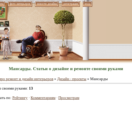
нта
фото интерьеров
новости дизайна
регистрация
вход
Мансарды. Статьи о дизайне и ремонте своими руками
про ремонт и дизайн интерьеров
»
Дизайн - проекты
» Мансарды
ы своими руками
:
13
ать по
:
Рейтингу
·
Комментариям
·
Просмотрам