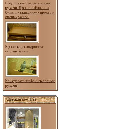
Подарок на 8 марта своими
руками. Цветочный шар из
бумаги к празднику - просто и
очень красиво
Кровать для подростка
своими руками
Как сделать шифоньер своими
руками
Детская комната