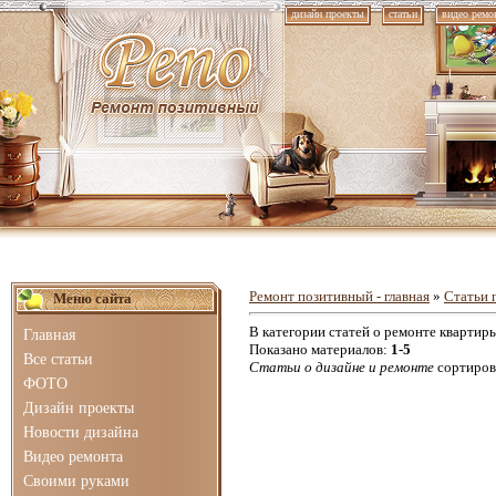
дизайн проекты
статьи
видео ремо
Ремонт позитивный - главная
»
Статьи 
Меню сайта
В категории статей о ремонте квартир
Главная
Показано материалов
:
1-5
Все статьи
Статьи о дизайне и ремонте
сортиров
ФОТО
Дизайн проекты
Новости дизайна
Видео ремонта
Своими руками