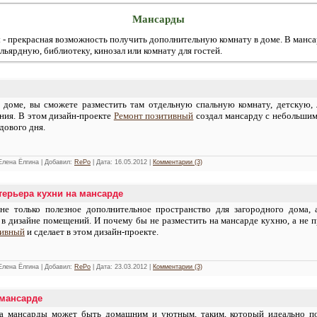
Мансарды
 - прекрасная возможность получить дополнительную комнату в доме. В манс
ильярдную, библиотеку, кинозал или комнату для гостей.
 доме, вы сможете разместить там отдельную спальную комнату, детскую, л
ния. В этом дизайн-проекте
Ремонт позитивный
создал мансарду с небольшим
дового дня.
 Елена Ёлгина | Добавил:
RePo
| Дата:
16.05.2012
|
Комментарии (3)
терьера кухни на мансарде
не только полезное дополнительное пространство для загородного дома,
 в дизайне помещений. И почему бы не разместить на мансарде кухню, а не 
тивный
и сделает в этом дизайн-проекте.
 Елена Ёлгина | Добавил:
RePo
| Дата:
23.03.2012
|
Комментарии (3)
 мансарде
а мансарды может быть домашним и уютным, таким, который идеально по