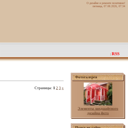
О дизайне и ремонте позитивно!
пятница, 07.08.2026, 07:34
RSS
|
Фотогалерея
Страницы
:
1
2
3
»
Элементы ландшафтного
дизайна фото
Поиск по сайту