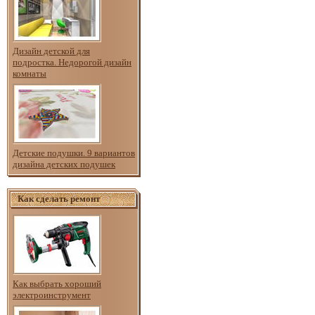
Дизайн детской для
подростка. Недорогой дизайн
комнаты
Детские подушки. 9 вариантов
дизайна детских подушек
Как сделать ремонт
Как выбрать хороший
электроинструмент