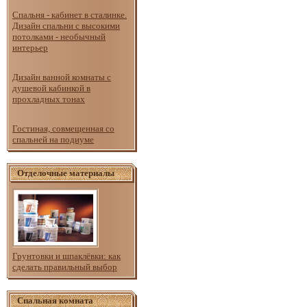
Спальня - кабинет в сталинке.
Дизайн спальни с высокими
потолками - необычный
интерьер
Дизайн ванной комнаты с
душевой кабинкой в
прохладных тонах
Гостиная, совмещенная со
спальней на подиуме
Отделочные материалы
Грунтовки и шпаклёвки: как
сделать правильный выбор
Спальная комната