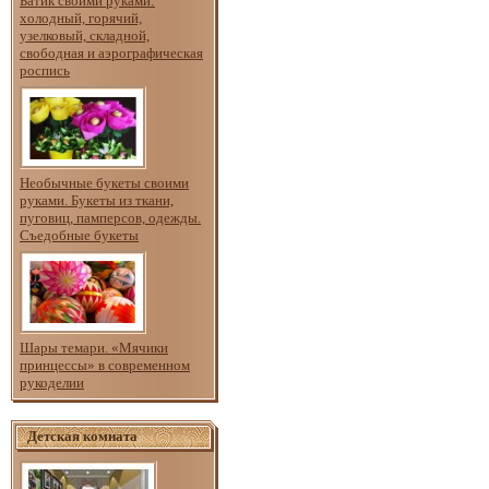
Батик своими руками:
холодный, горячий,
узелковый, складной,
свободная и аэрографическая
роспись
Необычные букеты своими
руками. Букеты из ткани,
пуговиц, памперсов, одежды.
Съедобные букеты
Шары темари. «Мячики
принцессы» в современном
рукоделии
Детская комната