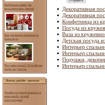
Отправить
Выбираем замки для
Декоративная по
металлических дверей
Декоративная по
Конфетница из к
Посуда из круже
Ваза из кружевн
Как увеличить маленькую
прихожую
Детская посуда и
Интерьер спальн
Интерьер спальни
Подушки, декори
Интерьер спальн
Что такое патио? Устройство
патио на участке
Новые дизайн - проекты
Дизайн гостиной комнаты и
прихожей с лёгкой
перегородкой