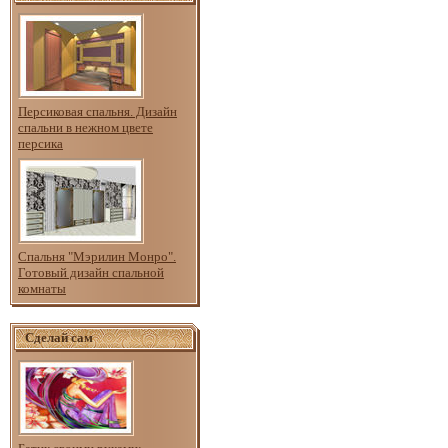
Персиковая спальня. Дизайн
спальни в нежном цвете
персика
Спальня "Мэрилин Монро".
Готовый дизайн спальной
комнаты
Сделай сам