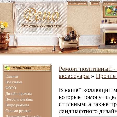
дизайн проекты
статьи
видео ремо
Ремонт позитивный - 
Меню сайта
аксессуары
»
Прочие
Главная
Все статьи
ФОТО
В нашей коллекции 
Дизайн проекты
которые помогут сде
Новости дизайна
стильным, а также п
Видео ремонта
ландшафтного дизайн
Своими руками
Ландшафтный дизайн