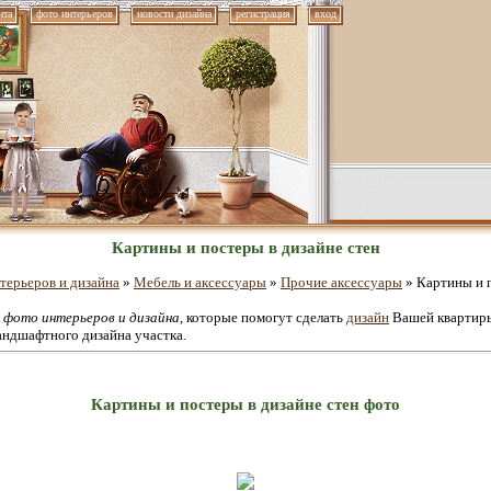
нта
фото интерьеров
новости дизайна
регистрация
вход
Картины и постеры в дизайне стен
терьеров и дизайна
»
Мебель и аксессуары
»
Прочие аксессуары
» Картины и п
е
фото интерьеров и дизайна
, которые помогут сделать
дизайн
Вашей квартиры
андшафтного дизайна участка.
Картины и постеры в дизайне стен фото