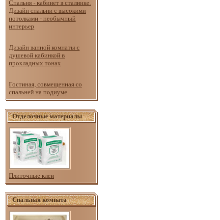
Спальня - кабинет в сталинке.
Дизайн спальни с высокими
потолками - необычный
интерьер
Дизайн ванной комнаты с
душевой кабинкой в
прохладных тонах
Гостиная, совмещенная со
спальней на подиуме
Отделочные материалы
Плиточные клеи
Спальная комната