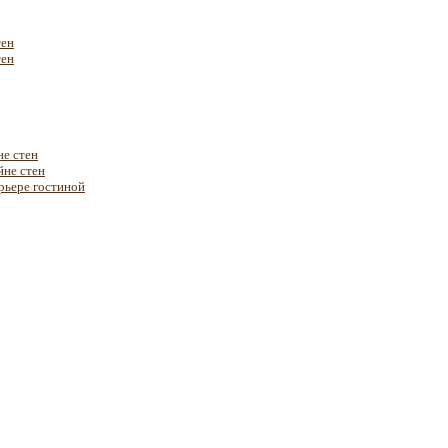
тен
тен
не стен
йне стен
рьере гостиной