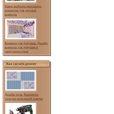
Какое выбрать напольное
покрытие для детской
комнаты
Комната для девушки. Дизайн
комнаты для девушки в
гламурном стиле
Как сделать ремонт
Дизайн пола. Варианты
укладки напольной плитки