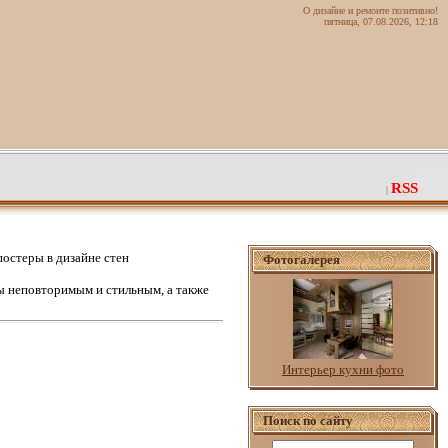
О дизайне и ремонте позитивно!
пятница, 07.08.2026, 12:18
RSS
|
остеры в дизайне стен
Фотогалерея
 неповторимым и стильным, а также
Интерьер кухни фото
Поиск по сайту