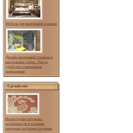
Мебель для маленькой спальни
Дизайн маленькой спальни в
пастельных тонах. Уют и
удобство в маленьком
помещении
Сделай сам
Вологодское кружево:
особенности и техника
плетения, история создания