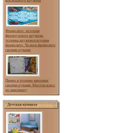
коклюшного кружева
Фриволите: история
французского кружева,
техника кружевоплетения
фриволите. Челнок фриволите
своими руками
Панно в технике квиллинг
своими руками. Мастер-класс
по квиллингу
Детская комната