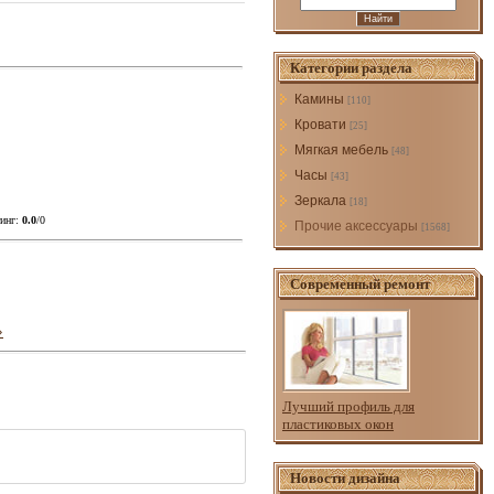
Категории раздела
Камины
[110]
Кровати
[25]
Мягкая мебель
[48]
Часы
[43]
Зеркала
[18]
инг
:
0.0
/
0
Прочие аксессуары
[1568]
Современный ремонт
»
Лучший профиль для
пластиковых окон
Новости дизайна