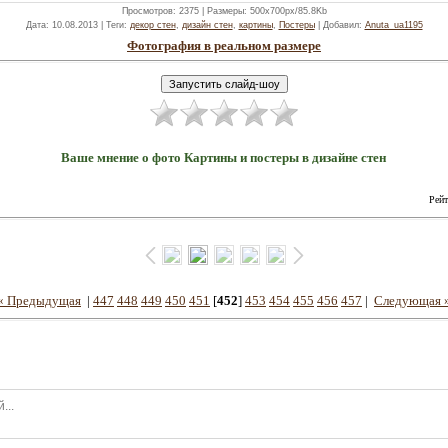
Просмотров
: 2375 |
Размеры
: 500x700px/85.8Kb
Дата
: 10.08.2013 |
Теги
:
декор стен
,
дизайн стен
,
картины
,
Постеры
|
Добавил
:
Anuta_ua1195
Фотография в реальном размере
Ваше мнение о фото Картины и постеры в дизайне стен
Рейт
« Предыдущая
|
447
448
449
450
451
[
452
]
453
454
455
456
457
|
Следующая 