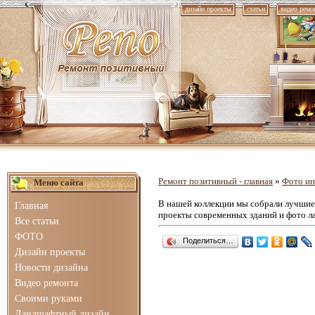
дизайн проекты
статьи
видео ремо
Ремонт позитивный - главная
»
Фото ин
Меню сайта
В нашей коллекции мы собрали лучши
Главная
проекты современных зданий и фото л
Все статьи
ФОТО
Поделиться…
Дизайн проекты
Новости дизайна
Видео ремонта
Своими руками
Ландшафтный дизайн