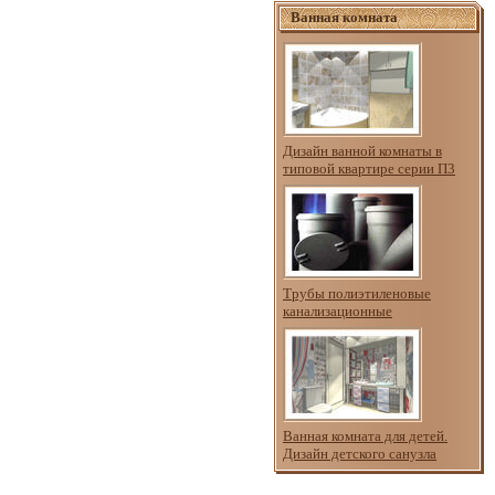
Ванная комната
Дизайн ванной комнаты в
типовой квартире серии П3
Трубы полиэтиленовые
канализационные
Ванная комната для детей.
Дизайн детского санузла