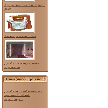
Курортный стиль в интерьере
дома
Как выбрать аэрогриль
Дизайн спальни для знака
зодиака Рак
Новые дизайн - проекты
Дизайн гостиной комнаты и
прихожей с лёгкой
перегородкой