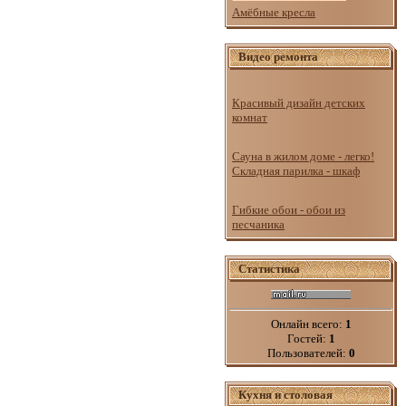
Амёбные кресла
Видео ремонта
Красивый дизайн детских
комнат
Сауна в жилом доме - легко!
Складная парилка - шкаф
Гибкие обои - обои из
песчаника
Статистика
Онлайн всего:
1
Гостей:
1
Пользователей:
0
Кухня и столовая