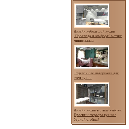
Дизайн небольшой кухни
"Прохлада и комфорт" в стиле
минимализм
Отделочные материалы для
стен кухни
Дизайн кухни в стиле хай-тек.
Проект интерьера кухни с
барной стойкой