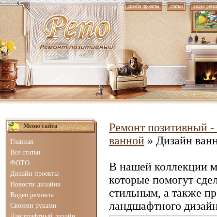
дизайн проекты
статьи
видео ремо
Ремонт позитивный - 
Меню сайта
ванной
» Дизайн ванн
Главная
Все статьи
ФОТО
В нашей коллекции 
Дизайн проекты
которые помогут сде
Новости дизайна
стильным, а также п
Видео ремонта
ландшафтного дизайн
Своими руками
Ландшафтный дизайн