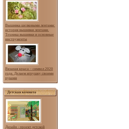
Вышивка шелковыми лентами:
история вышивки лентами.
Техника вышивки и основные
инструменты
Вязаная крыса – символ 2020
года. Делаем игрушку своими
руками
Детская комната
Дизайн - проект детской