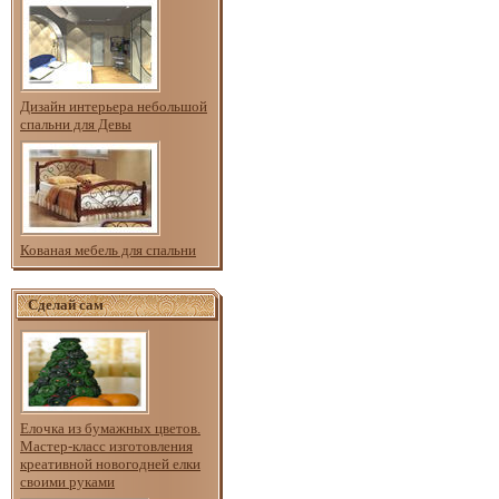
Дизайн интерьера небольшой
спальни для Девы
Кованая мебель для спальни
Сделай сам
Елочка из бумажных цветов.
Мастер-класс изготовления
креативной новогодней елки
своими руками