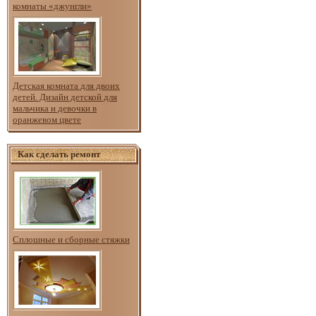
комнаты «джунгли»
Детская комната для двоих
детей. Дизайн детской для
мальчика и девочки в
оранжевом цвете
Как сделать ремонт
Сплошные и сборные стяжки