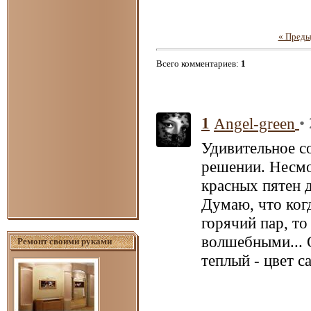
« Пред
Всего комментариев
:
1
1
•
Angel-green
Удивительное со
решении. Несмо
красных пятен 
Думаю, что когд
горячий пар, то
волшебными... 
Ремонт своими руками
теплый - цвет с