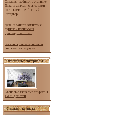
Спальня - кабинет в сталинке.
Дизайн спальни с высокими
потолками - необычный
интерьер
Дизайн ванной комнаты с
душевой кабинкой в
прохладных тонах
Гостиная, совмещенная со
спальней на подиуме
Отделочные материалы
Стеновые тканевые покрытия.
Ткань для стен
Спальная комната