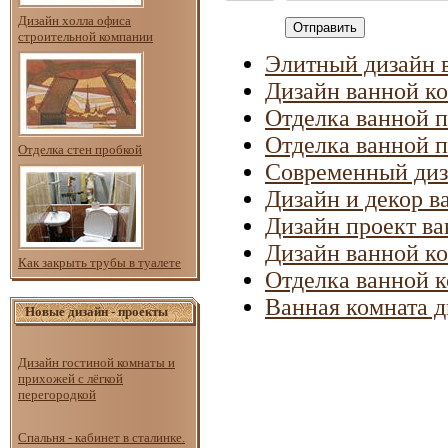
Дизайн холла офиса
Отправить
строительной компании
Элитный дизайн 
Дизайн ванной к
Отделка ванной 
Отделка ванной 
Отделка стен пробкой
Современный диз
Дизайн и декор в
Дизайн проект в
Дизайн ванной к
Как закрыть трубы в туалете
Отделка ванной 
Ванная комната д
Новые дизайн - проекты
Дизайн гостиной комнаты и
прихожей с лёгкой
перегородкой
Спальня - кабинет в сталинке.