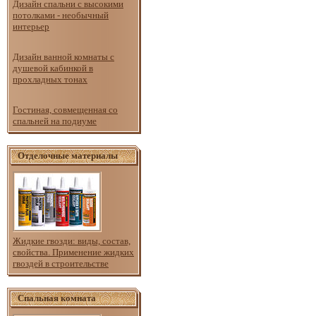
Дизайн спальни с высокими
потолками - необычный
интерьер
Дизайн ванной комнаты с
душевой кабинкой в
прохладных тонах
Гостиная, совмещенная со
спальней на подиуме
Отделочные материалы
Жидкие гвозди: виды, состав,
свойства. Применение жидких
гвоздей в строительстве
Спальная комната