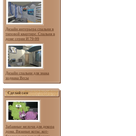
Дизайн интерьера спальни в
типовой квартире. Спальня в
доме серии И 79-99
Дизайн спальни для знака
зодиака Весы
Сделай сам
Забавные мелочи для декора
дома. Вязаные коты: кот-