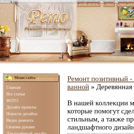
дизайн проекты
статьи
видео ремо
Ремонт позитивный - 
Меню сайта
ванной
» Деревянная 
Главная
Все статьи
ФОТО
В нашей коллекции 
Дизайн проекты
которые помогут сде
Новости дизайна
стильным, а также п
Видео ремонта
ландшафтного дизайн
Своими руками
Ландшафтный дизайн