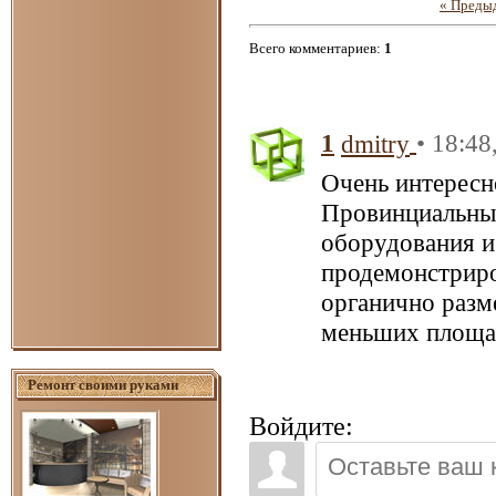
« Преды
Всего комментариев
:
1
1
• 18:48
dmitry
Очень интересн
Провинциальный
оборудования и
продемонстриро
органично разм
меньших площад
Ремонт своими руками
Войдите: