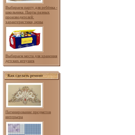
Выбираем парту для ребёнка -
школьника. Парты разных
производителей:
характеристики, цены
Выбираем места для хранения
детских игрушек
Как сделать ремонт
Патинирование предметов
интерьера