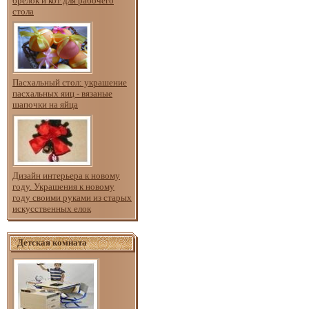
брелок и кот для рабочего
стола
Пасхальный стол: украшение
пасхальных яиц - вязаные
шапочки на яйца
Дизайн интерьера к новому
году. Украшения к новому
году своими руками из старых
искусственных елок
Детская комната