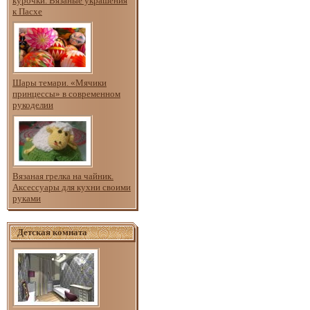
курочки. Вязаные украшения
к Пасхе
Шары темари. «Мячики
принцессы» в современном
рукоделии
Вязаная грелка на чайник.
Аксессуары для кухни своими
руками
Детская комната