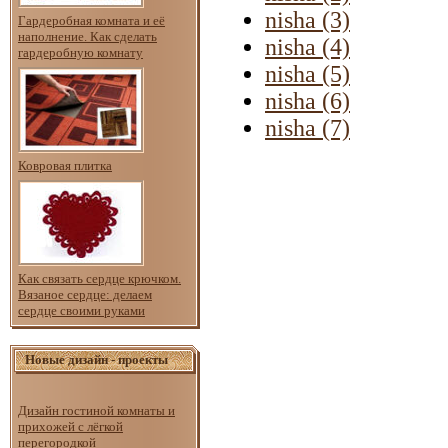
nisha (3)
Гардеробная комната и её
наполнение. Как сделать
nisha (4)
гардеробную комнату
nisha (5)
nisha (6)
nisha (7)
Ковровая плитка
Как связать сердце крючком.
Вязаное сердце: делаем
сердце своими руками
Новые дизайн - проекты
Дизайн гостиной комнаты и
прихожей с лёгкой
перегородкой