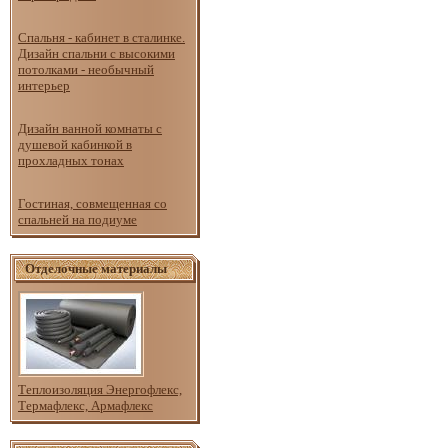
Спальня - кабинет в сталинке.
Дизайн спальни с высокими
потолками - необычный
интерьер
Дизайн ванной комнаты с
душевой кабинкой в
прохладных тонах
Гостиная, совмещенная со
спальней на подиуме
Отделочные материалы
Теплоизоляция Энергофлекс,
Термафлекс, Армафлекс