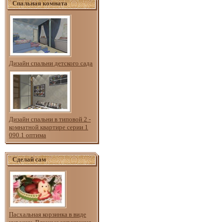
Спальная комната
Дизайн спальни детского сада
Дизайн спальни в типовой 2 -
комнатной квартире серии 1
090.1 оптима
Сделай сам
Пасхальная корзинка в виде