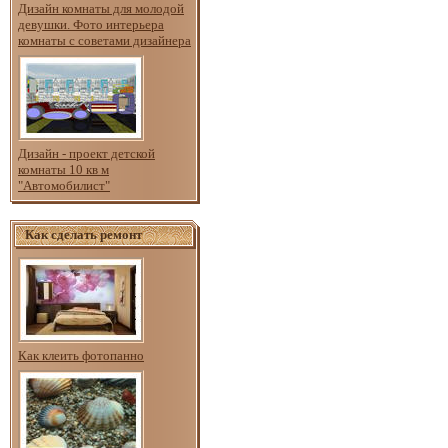
Дизайн комнаты для молодой
девушки. Фото интерьера
комнаты с советами дизайнера
Дизайн - проект детской
комнаты 10 кв м
"Автомобилист"
Как сделать ремонт
Как клеить фотопанно