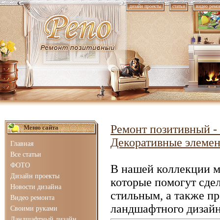
дизайн проекты
статьи
видео ремо
Ремонт позитивный - 
Меню сайта
Декоративные элеме
Главная
Все статьи
ФОТО
В нашей коллекции 
Дизайн проекты
которые помогут сде
Новости дизайна
стильным, а также п
Видео ремонта
ландшафтного дизайн
Своими руками
Ландшафтный дизайн