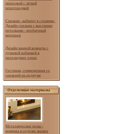
прихожей с лёгкой
перегородкой
Спальня - кабинет в сталинке.
Дизайн спальни с высокими
потолками - необычный
интерьер
Дизайн ванной комнаты с
душевой кабинкой в
прохладных тонах
Гостиная, совмещенная со
спальней на подиуме
Отделочные материалы
Металлические полы -
новинка в отделке жилых