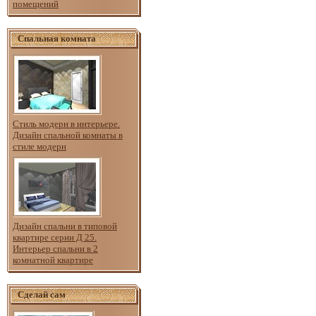
помещений
Спальная комната
Стиль модерн в интерьере.
Дизайн спальной комнаты в
стиле модерн
Дизайн спальни в типовой
квартире серии Д 25.
Интерьер спальни в 2
комнатной квартире
Сделай сам