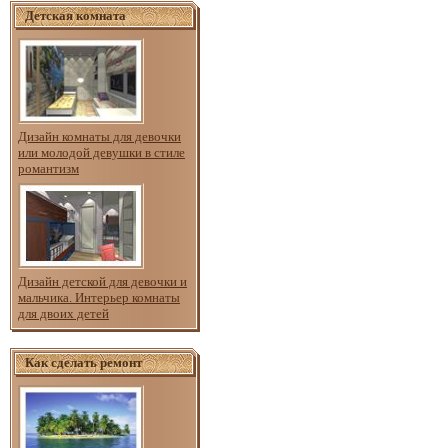
Детская комната
Дизайн комнаты для девочки
или молодой девушки в стиле
романтизм
Дизайн детской для девочки и
мальчика. Интерьер комнаты
для двоих детей
Как сделать ремонт