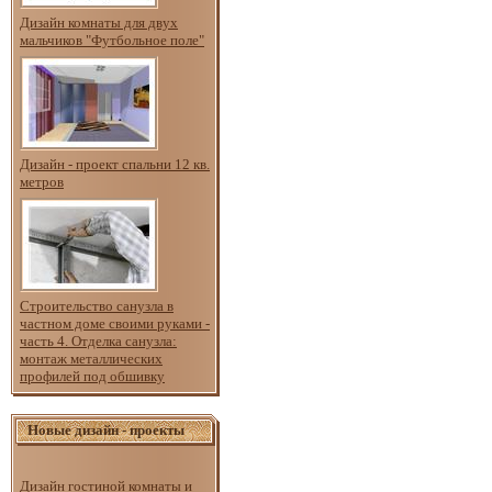
Дизайн комнаты для двух
мальчиков "Футбольное поле"
Дизайн - проект спальни 12 кв.
метров
Строительство санузла в
частном доме своими руками -
часть 4. Отделка санузла:
монтаж металлических
профилей под обшивку
Новые дизайн - проекты
Дизайн гостиной комнаты и