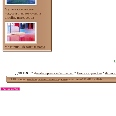
Мураль - настенное
искусство, новое слово в
дизайне интерьеров
Мозаично - бетонные полы
ДЛЯ ВАС: *
Дизайн проекты бесплатно
*
Новости дизайна
*
Фото и
РЕПО - про
дизайн и ремонт своими руками
позитивно! © 2011 - 2026