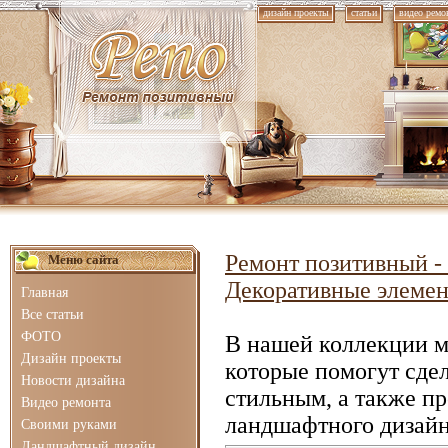
дизайн проекты
статьи
видео ремо
Ремонт позитивный - 
Меню сайта
Декоративные элеме
Главная
Все статьи
ФОТО
В нашей коллекции 
Дизайн проекты
которые помогут сде
Новости дизайна
стильным, а также п
Видео ремонта
ландшафтного дизайн
Своими руками
Ландшафтный дизайн