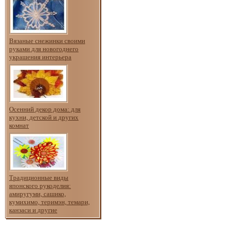
Вязаные снежинки своими
руками для новогоднего
украшения интерьера
Осенний декор дома: для
кухни, детской и других
комнат
Традиционные виды
японского рукоделия:
амиругуми, сашико,
кумихимо, теримэн, темари,
канзаси и другие