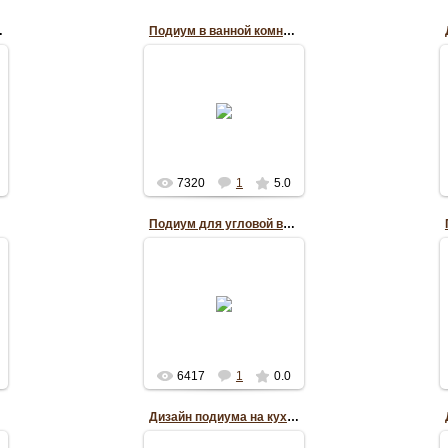
ой комнате
Подиум в ванной комнате
22.07.2012
RePo
7320
1
5.0
Подиум для угловой ванны
22.07.2012
RePo
6417
1
0.0
Дизайн подиума на кухне с эркером