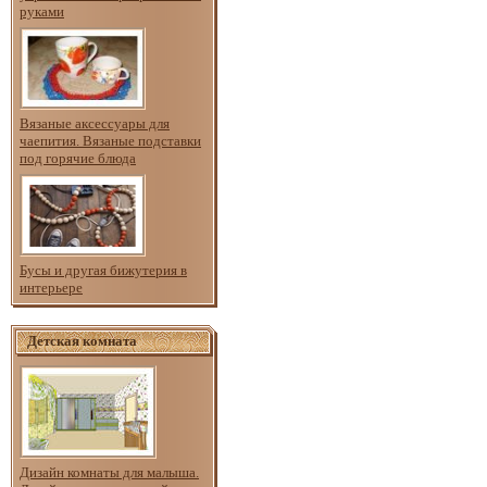
руками
Вязаные аксессуары для
чаепития. Вязаные подставки
под горячие блюда
Бусы и другая бижутерия в
интерьере
Детская комната
Дизайн комнаты для малыша.