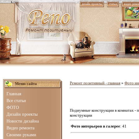
дизайн проекты
статьи
видео ремо
Ремонт позитивный - главная
»
Фото ин
Меню сайта
Главная
Все статьи
ФОТО
Подиумные конструкции в комнатах - п
Дизайн проекты
конструкции
Новости дизайна
Фото интерьеров в галерее
: 41
Видео ремонта
Своими руками