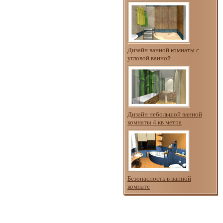
Дизайн ванной комнаты с
угловой ванной
Дизайн небольшой ванной
комнаты 4 кв метра
Безопасность в ванной
комнате