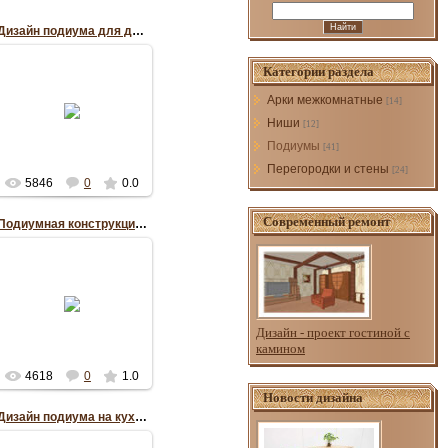
Дизайн подиума для душевой кабины
Категории раздела
22.07.2012
Арки межкомнатные
[14]
Ниши
[12]
RePo
Подиумы
[41]
Перегородки и стены
[24]
5846
0
0.0
Современный ремонт
Подиумная конструкция на кухне
22.07.2012
RePo
Дизайн - проект гостиной с
камином
4618
0
1.0
Новости дизайна
Дизайн подиума на кухне