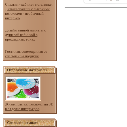
Спальня - кабинет в сталинке.
Дизайн спальни с высокими
потолками - необычный
интерьер
Дизайн ванной комнаты с
душевой кабинкой в
прохладных тонах
Гостиная, совмещенная со
спальней на подиуме
Отделочные материалы
Живая плитка. Технологии 3D
в отделке интерьеров
Спальная комната