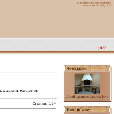
О дизайне и ремонте позитивно!
четверг, 06.08.2026, 13:25
RSS
|
Фотогалерея
мов, варианты оформления,
Дизайн дачного участка фото
Страницы
:
1
2
»
Поиск по сайту