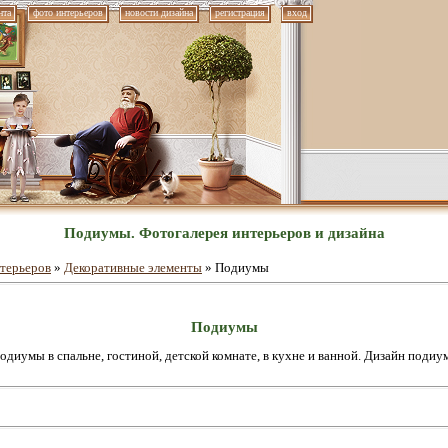
нта
фото интерьеров
новости дизайна
регистрация
вход
Подиумы. Фотогалерея интерьеров и дизайна
терьеров
»
Декоративные элементы
» Подиумы
Подиумы
одиумы в спальне, гостиной, детской комнате, в кухне и ванной. Дизайн подиу