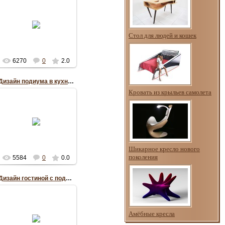
22.07.2012
RePo
Стол для людей и кошек
6270
0
2.0
Дизайн подиума в кухне-столовой
Кровать из крыльев самолета
22.07.2012
RePo
Шикарное кресло нового
поколения
5584
0
0.0
Дизайн гостиной с подиумом
16.05.2012
Амёбные кресла