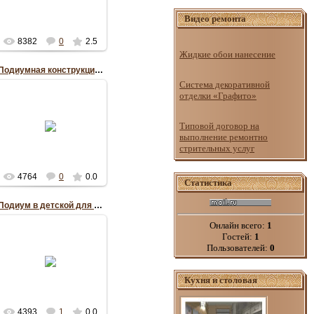
RePo
Видео ремонта
8382
0
2.5
Жидкие обои нанесение
Подиумная конструкция в гостиной
Система декоративной
отделки «Графито»
16.05.2012
Типовой договор на
выполнение ремонтно
RePo
стрительных услуг
4764
0
0.0
Статистика
Подиум в детской для девочки
Онлайн всего:
1
Гостей:
1
Пользователей:
0
01.05.2012
RePo
Кухня и столовая
4393
1
0.0