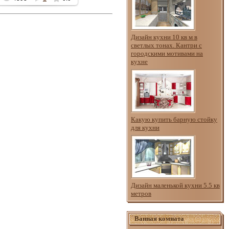
Дизайн кухни 10 кв м в
светлых тонах. Кантри с
городскими мотивами на
кухне
Какую купить барную стойку
для кухни
Дизайн маленькой кухни 5.5 кв
метров
Ванная комната