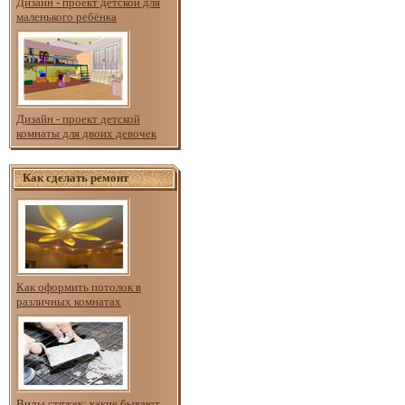
Дизайн - проект детской для
маленького ребёнка
Дизайн - проект детской
комнаты для двоих девочек
Как сделать ремонт
Как оформить потолок в
различных комнатах
Виды стяжек: какие бывают