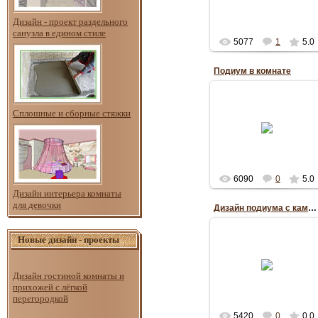
RePo
Дизайн - проект раздельного
санузла в едином стиле
5077
1
5.0
Подиум в комнате
Сплошные и сборные стяжки
16.05.2012
RePo
6090
0
5.0
Дизайн интерьера комнаты
для девочки
Дизайн подиума с камином
Новые дизайн - проекты
16.05.2012
Дизайн гостиной комнаты и
RePo
прихожей с лёгкой
перегородкой
5420
0
0.0