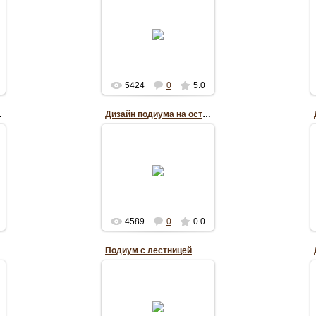
22.07.2012
RePo
5424
0
5.0
 гостиной
Дизайн подиума на островной кухне
22.07.2012
RePo
4589
0
0.0
Подиум с лестницей
16.05.2012