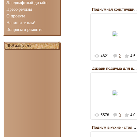
Ландшафтный дизайн
Пресс-релизы
Подиумная конструкция в ванн
О проекте
Напишите нам!
Вопросы о ремонте
22.07.2012
RePo
Всё для дома
4621
2
4.5
Дизайн подиума для ванной в экостиле
22.07.2012
RePo
5578
0
4.0
Подиум в кухне - столовой