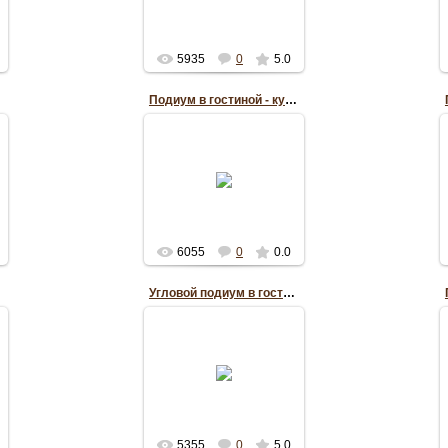
RePo
5935
0
5.0
Подиум в гостиной - кухне
16.05.2012
RePo
6055
0
0.0
Угловой подиум в гостиной
16.05.2012
RePo
5355
0
5.0