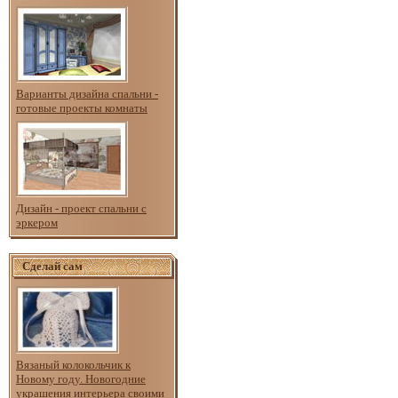
Варианты дизайна спальни -
готовые проекты комнаты
Дизайн - проект спальни с
эркером
Сделай сам
Вязаный колокольчик к
Новому году. Новогодние
украшения интерьера своими