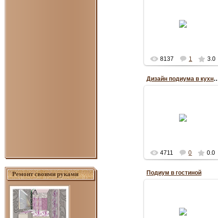
22.07.2012
RePo
8137
1
3.0
Дизайн подиума в кухне -
22.07.2012
RePo
4711
0
0.0
Подиум в гостиной
Ремонт своими руками
16.05.2012