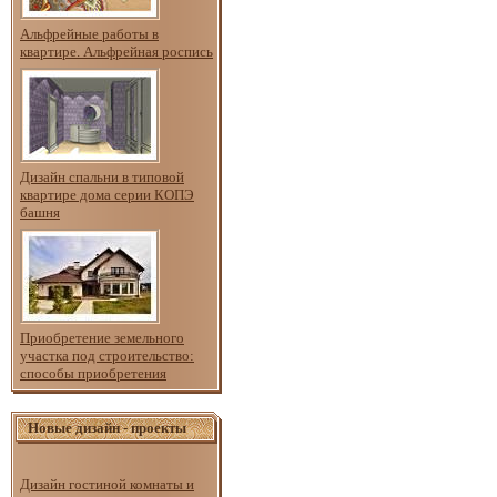
Альфрейные работы в
квартире. Альфрейная роспись
Дизайн спальни в типовой
квартире дома серии КОПЭ
башня
Приобретение земельного
участка под строительство:
способы приобретения
Новые дизайн - проекты
Дизайн гостиной комнаты и