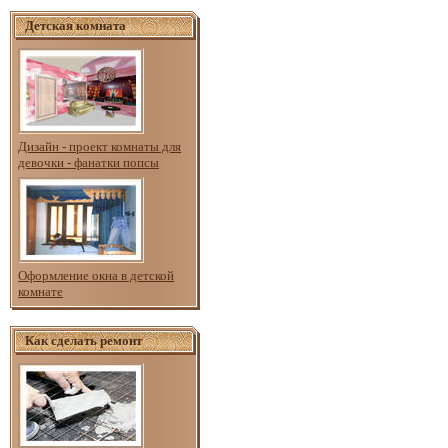
Детская комната
Дизайн - проект комнаты для
девочки - фанатки попсы
Оформление окна в детской
комнате
Как сделать ремонт