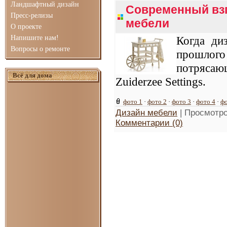
Ландшафтный дизайн
Современный взг
Пресс-релизы
мебели
О проекте
Напишите нам!
Когда ди
Вопросы о ремонте
прошлого 
потрясающ
Всё для дома
Zuiderzee Settings.
фото 1
·
фото 2
·
фото 3
·
фото 4
·
фо
Дизайн мебели
| Просмотро
Комментарии (0)