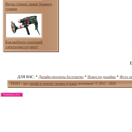
Виды стяжек: какие бывают
стяжки
Как выбрать хороший
электроинструмент
ДЛЯ ВАС: *
Дизайн проекты бесплатно
*
Новости дизайна
*
Фото и
РЕПО - про
дизайн и ремонт своими руками
позитивно! © 2011 - 2026