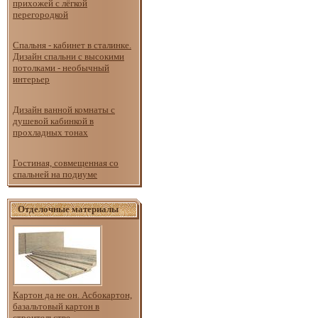
прихожей с лёгкой
перегородкой
Спальня - кабинет в сталинке.
Дизайн спальни с высокими
потолками - необычный
интерьер
Дизайн ванной комнаты с
душевой кабинкой в
прохладных тонах
Гостиная, совмещенная со
спальней на подиуме
Отделочные материалы
Картон да не он. Асбокартон,
базальтовый картон в
строительстве