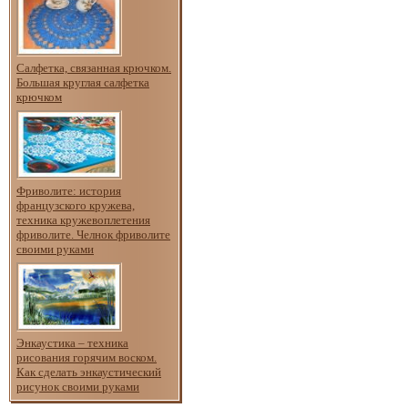
Салфетка, связанная крючком.
Большая круглая салфетка
крючком
Фриволите: история
французского кружева,
техника кружевоплетения
фриволите. Челнок фриволите
своими руками
Энкаустика – техника
рисования горячим воском.
Как сделать энкаустический
рисунок своими руками