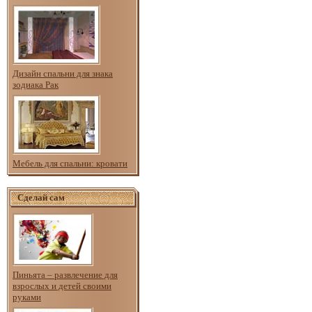
Дизайн спальни для знака
зодиака Рак
Мебель для спальни: кровати
Сделай сам
Пиньята – развлечение для
взрослых и детей своими
руками