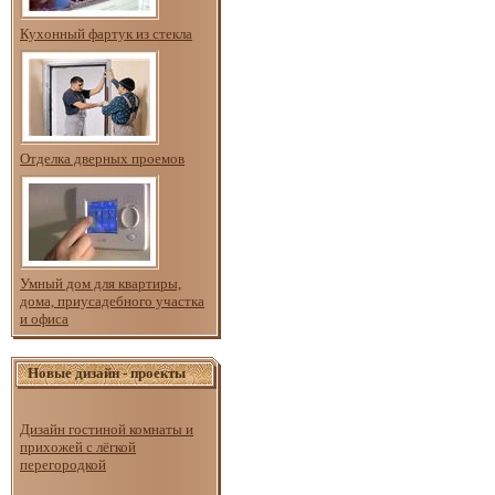
Кухонный фартук из стекла
Отделка дверных проемов
Умный дом для квартиры,
дома, приусадебного участка
и офиса
Новые дизайн - проекты
Дизайн гостиной комнаты и
прихожей с лёгкой
перегородкой