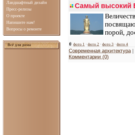
Ландшафтный дизайн
Самый высокий 
Пресс-релизы
Величест
О проекте
Напишите нам!
посвящаю
Вопросы о ремонте
порой, до
фото 1
·
фото 2
·
фото 3
·
фото 4
Всё для дома
Современная архитектура
|
Комментарии (0)