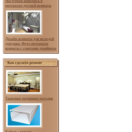
Настенная живопись в
интерьере детской комнаты
Дизайн комнаты для молодой
девушки. Фото интерьера
комнаты с советами дизайнера
Как сделать ремонт
Тканевые натяжные потолки
Кабель - каналы.