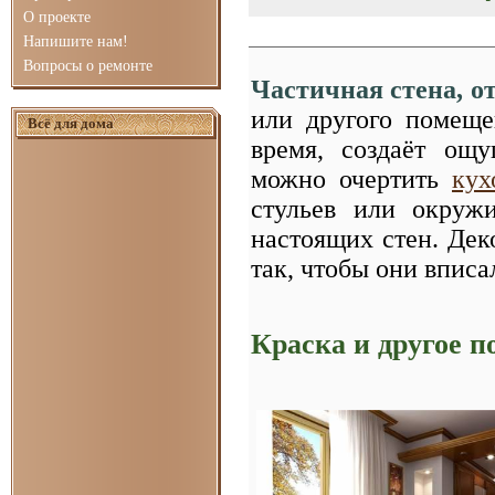
О проекте
Напишите нам!
Вопросы о ремонте
Частичная стена, 
или другого помещ
Всё для дома
время, создаёт ощу
можно очертить
кух
стульев или окруж
настоящих стен. Дек
так, чтобы они впис
Краска и другое 