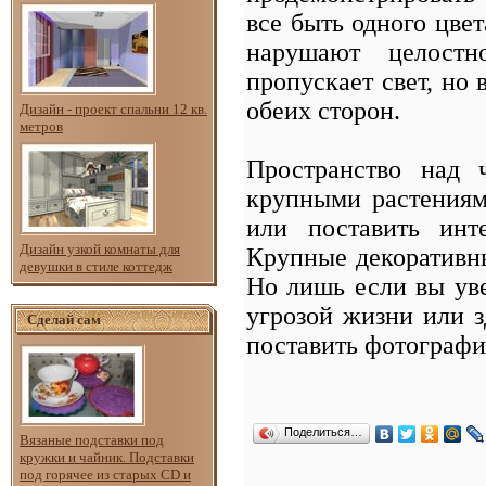
все быть одного цвет
нарушают целостн
пропускает свет, но
обеих сторон.
Дизайн - проект спальни 12 кв.
метров
Пространство над 
крупными растениям
или поставить инт
Дизайн узкой комнаты для
Крупные декоративны
девушки в стиле коттедж
Но лишь если вы уве
угрозой жизни или 
Сделай сам
поставить фотограф
Поделиться…
Вязаные подставки под
кружки и чайник. Подставки
под горячее из старых CD и