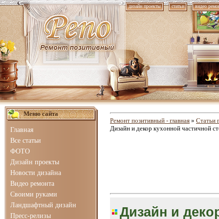
дизайн проекты
статьи
видео ремо
Меню сайта
Ремонт позитивный - главная
»
Статьи 
Дизайн и декор кухонной частичной с
Главная
Все статьи
ФОТО
Дизайн проекты
Новости дизайна
Видео ремонта
Своими руками
Ландшафтный дизайн
Дизайн и деко
Пресс-релизы