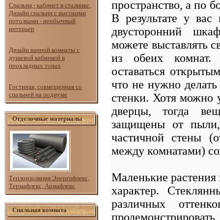
пространство, а по б
Спальня - кабинет в сталинке.
Дизайн спальни с высокими
В результате у вас
потолками - необычный
двусторонний шка
интерьер
можете выставлять с
Дизайн ванной комнаты с
из обеих комнат
душевой кабинкой в
прохладных тонах
оставаться открытым
что не нужно делать
Гостиная, совмещенная со
спальней на подиуме
стенки. Хотя можно 
дверцы, тогда ве
Отделочные материалы
защищены от пыли
частичной стены (о
между комнатами) с
Маленькие растения и
Теплоизоляция Энергофлекс,
Термафлекс, Армафлекс
характер. Стеклян
различных оттенк
Спальная комната
продемонстрировать