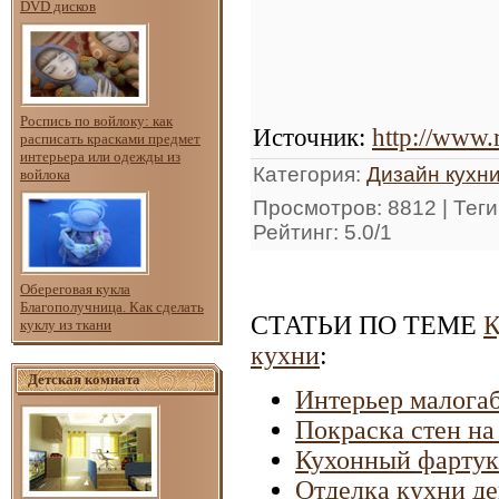
DVD дисков
Роспись по войлоку: как
Источник
:
http://www.
расписать красками предмет
интерьера или одежды из
Категория
:
Дизайн кухн
войлока
Просмотров
: 8812 |
Теги
Рейтинг
:
5.0
/
1
Обереговая кукла
Благополучница. Как сделать
СТАТЬИ ПО ТЕМЕ
К
куклу из ткани
кухни
:
Детская комната
Интерьер малога
Покраска стен на
Кухонный фартук 
Отделка кухни д