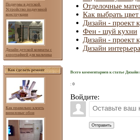
Отделочные мате
Подиумы в детской.
Устройство подиумной
Как выбрать цвет
конструкции
Дизайн - проект 
Фен - шуй кухни
Дизайн - проект 
Дизайн интерьера
Дизайн детской комнаты с
аэрографией для мальчика
Как сделать ремонт
Всего комментариев к статье Дизайн 
: 0
Войдите:
Как правильно клеить
виниловые обои
Отправить