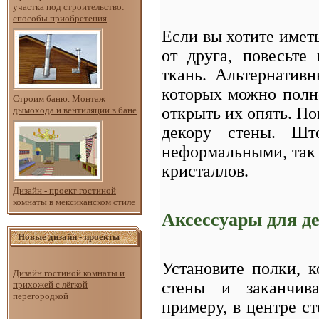
участка под строительство:
способы приобретения
Если вы хотите имет
от друга, повесьте
ткань. Альтернатив
которых можно полн
Строим баню. Монтаж
открыть их опять. По
дымохода и вентиляции в бане
декору стены. Ш
неформальными, так 
кристаллов.
Дизайн - проект гостиной
комнаты в мексиканском стиле
Аксессуары для д
Новые дизайн - проекты
Установите полки, 
Дизайн гостиной комнаты и
стены и заканчив
прихожей с лёгкой
перегородкой
примеру, в центре с