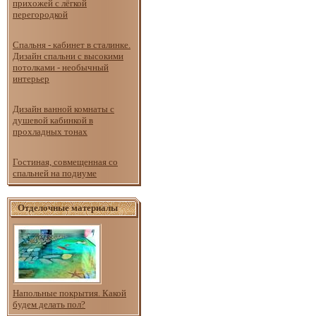
прихожей с лёгкой
перегородкой
Спальня - кабинет в сталинке.
Дизайн спальни с высокими
потолками - необычный
интерьер
Дизайн ванной комнаты с
душевой кабинкой в
прохладных тонах
Гостиная, совмещенная со
спальней на подиуме
Отделочные материалы
Напольные покрытия. Какой
будем делать пол?