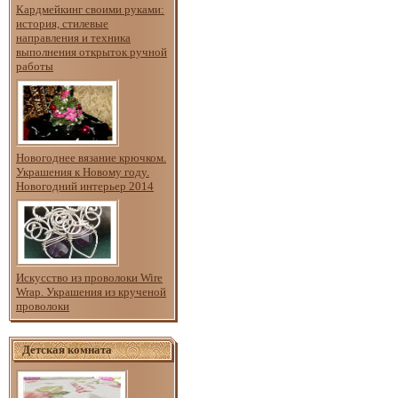
Кардмейкинг своими руками:
история, стилевые
направления и техника
выполнения открыток ручной
работы
Новогоднее вязание крючком.
Украшения к Новому году.
Новогодний интерьер 2014
Искусство из проволоки Wire
Wrap. Украшения из крученой
проволоки
Детская комната