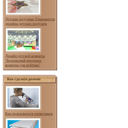
Детские подушки. 9 вариантов
дизайна детских подушек
Дизайн детской комнаты
"Безопасный интерьер
комнаты для ребёнка"
Как сделать ремонт
Как пользоваться герметиком