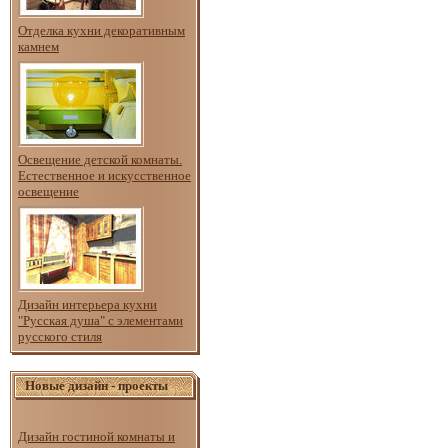
Отделка кухни декоративным
камнем
Освещение детской комнаты.
Естественное и искусственное
освещение
Дизайн интерьера кухни
"Русская душа" с элементами
русского стиля
Новые дизайн - проекты
Дизайн гостиной комнаты и