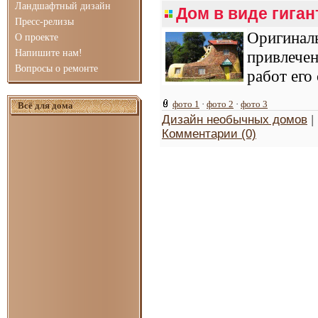
Ландшафтный дизайн
Дом в виде гига
Пресс-релизы
Оригина
О проекте
Напишите нам!
привлече
Вопросы о ремонте
работ его
фото 1
·
фото 2
·
фото 3
Всё для дома
Дизайн необычных домов
|
Комментарии (0)