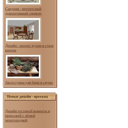
Сандрик - интересный
декоративный элемент
Дизайн - проект кухни в стиле
кантри
Аксессуары для бани и сауны
Новые дизайн - проекты
Дизайн гостиной комнаты и
прихожей с лёгкой
перегородкой