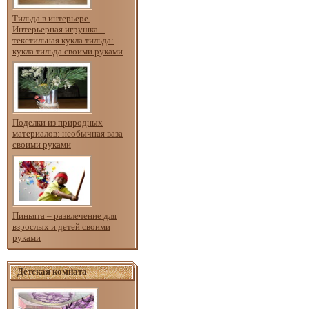
Тильда в интерьере.
Интерьерная игрушка –
текстильная кукла тильда:
кукла тильда своими руками
Поделки из природных
материалов: необычная ваза
своими руками
Пиньята – развлечение для
взрослых и детей своими
руками
Детская комната