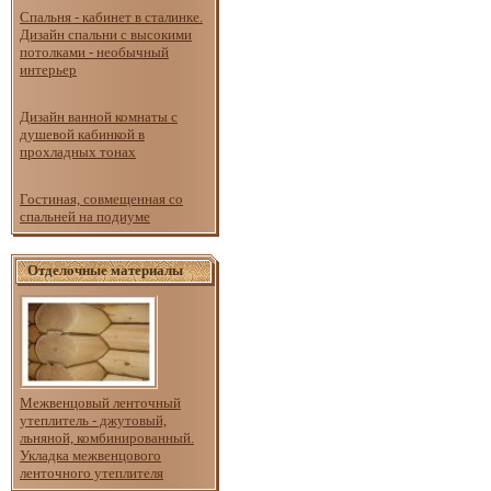
Спальня - кабинет в сталинке.
Дизайн спальни с высокими
потолками - необычный
интерьер
Дизайн ванной комнаты с
душевой кабинкой в
прохладных тонах
Гостиная, совмещенная со
спальней на подиуме
Отделочные материалы
Межвенцовый ленточный
утеплитель - джутовый,
льняной, комбинированный.
Укладка межвенцового
ленточного утеплителя