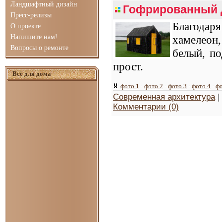
Ландшафтный дизайн
Гофрированный 
Пресс-релизы
Благодар
О проекте
Напишите нам!
хамелеон
Вопросы о ремонте
белый, п
прост.
Всё для дома
фото 1
·
фото 2
·
фото 3
·
фото 4
·
фо
Современная архитектура
|
Комментарии (0)