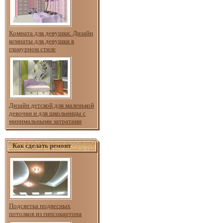
Комната для девушки. Дизайн
комнаты для девушки в
гламурном стиле
Дизайн детской для маленькой
девочки и для школьницы с
минимальными затратами
Как сделать ремонт
Подсветка подвесных
потолков из гипсокартона