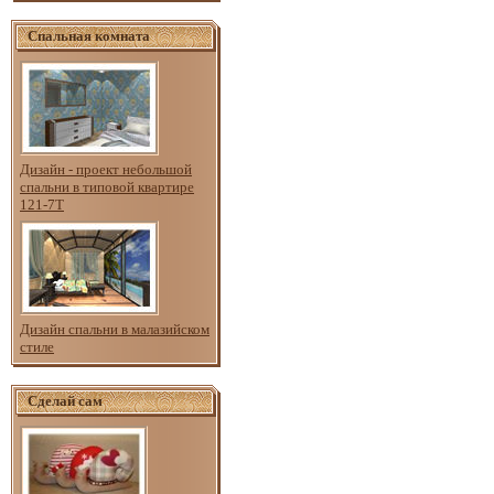
Спальная комната
Дизайн - проект небольшой
спальни в типовой квартире
121-7Т
Дизайн спальни в малазийском
стиле
Сделай сам