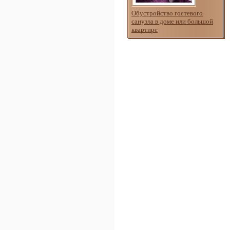
Обустройство гостевого
санузла в доме или большой
квартире