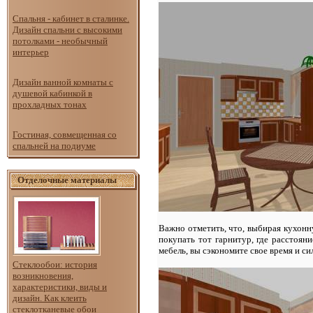
Спальня - кабинет в сталинке.
Дизайн спальни с высокими
потолками - необычный
интерьер
Дизайн ванной комнаты с
душевой кабинкой в
прохладных тонах
Гостиная, совмещенная со
спальней на подиуме
Отделочные материалы
Важно отметить, что, выбирая кухонн
покупать тот гарнитур, где расстоя
мебель, вы сэкономите свое время и с
Стеклообои: история
возникновения,
характеристики, виды и
дизайн. Как клеить
стеклотканевые обои