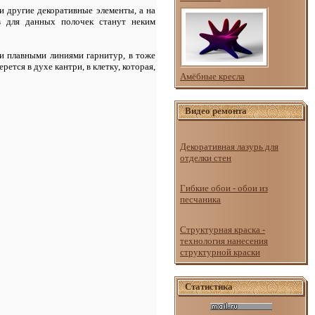
 другие декоративные элементы, а на
в для данных полочек станут неким
и плавными линиями гарнитур, в тоже
ется в духе кантри, в клетку, которая,
Амёбные кресла
Видео ремонта
Декоративная лазурь для
отделки стен
Гибкие обои - обои из
песчаника
Структурная краска -
технология нанесения
структурной краски
Статистика