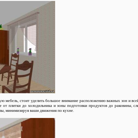
ую мебель, стоит уделить большое внимание расположению важных зон и все
ние от плитки до холодильника и зоны подготовки продуктов до раковины, 
илы, минимизируя ваши движения по кухне.