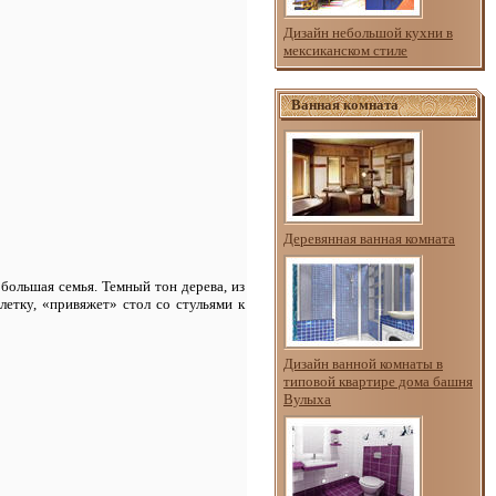
Дизайн небольшой кухни в
мексиканском стиле
Ванная комната
Деревянная ванная комната
 большая семья. Темный тон дерева, из
клетку, «привяжет» стол со стульями к
Дизайн ванной комнаты в
типовой квартире дома башня
Вулыха