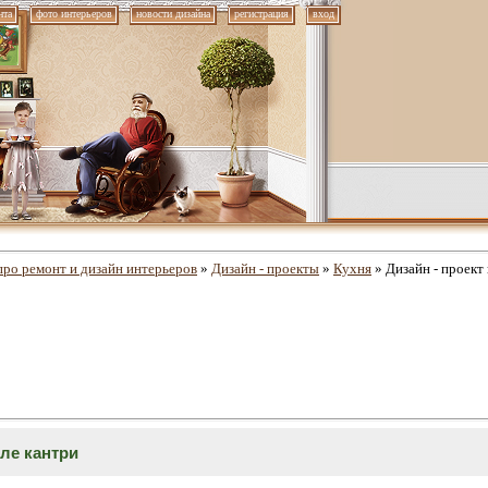
нта
фото интерьеров
новости дизайна
регистрация
вход
про ремонт и дизайн интерьеров
»
Дизайн - проекты
»
Кухня
» Дизайн - проект
иле кантри