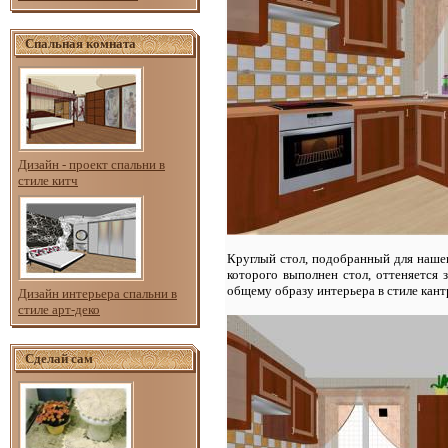
Спальная комната
Дизайн - проект спальни в
стиле китч
Круглый стол, подобранный для наш
которого выполнен стол, оттеняется з
общему образу интерьера в стиле кант
Дизайн интерьера спальни в
стиле арт-деко
Сделай сам