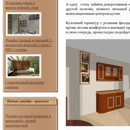
Установка двери в
А одну стену займём декоративным э
многослойной стене
другой полочке, немного меньшей 
композиционным центром кухни.
Кухонный гарнитур с резными фасад
время, весьма комфортен и выглядит пр
в свою очередь, превосходно подойдет
Дизайн спальни в типовой 2 -
комнатной квартире серии 1
090.1 оптима
Современный интерьер
спальни
Новые дизайн - проекты
Дизайн гостиной комнаты и
прихожей с лёгкой
перегородкой