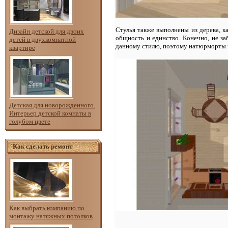
Стулья также выполнены из дерева, ка
Дизайн детской для двоих
общность и единство. Конечно, не з
детей в двухкомнатной
данному стилю, поэтому натюрморты и
квартире
Детская для новорожденного.
Интерьер детской комнаты в
голубом цвете
Как сделать ремонт
Как выбрать компанию по
монтажу натяжных потолков