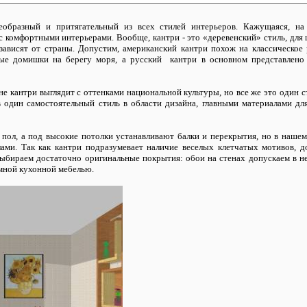
еобразный и притягательный из всех стилей интерьеров. Кажущаяся, на
с комфортными интерьерами. Вообще, кантри - это «деревенский» стиль, для 
зависят от страны. Допустим, американский кантри похож на классическое
лые домишки на берегу моря, а русский кантри в основном представлено 
не кантри выглядит с оттенками национальной культуры, но все же это один 
 один самостоятельный стиль в области дизайна, главными материалами дл
ол, а под высокие потолки устанавливают балки и перекрытия, но в нашем
ми. Так как кантри подразумевает наличие веселых клетчатых мотивов, до
выбираем достаточно оригинальные покрытия: обои на стенах допускаем в н
мной кухонной мебелью.