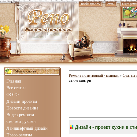
дизайн проекты
статьи
видео ремо
Меню сайта
Ремонт позитивный - главная
»
Статьи 
стиле кантри
Главная
Все статьи
ФОТО
Дизайн проекты
Новости дизайна
Видео ремонта
Своими руками
Дизайн - проект кухни в ст
Ландшафтный дизайн
Пресс-релизы