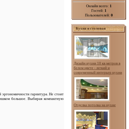
Онлайн всего:
1
Гостей:
1
Пользователей:
0
Кухня и столовая
Дизайн кухни 10 кв метров в
белом цвете - легкий и
современный интерьер кухни
й эргономичности гарнитура. Не стоит
слишком большое. Выбирая компактную
Отделка потолка на кухне