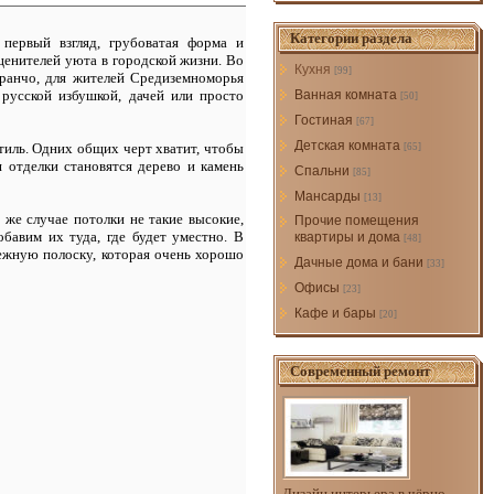
Категории раздела
 первый взгляд, грубоватая форма и
ценителей уюта в городской жизни. Во
Кухня
[99]
 ранчо, для жителей Средиземноморья
русской избушкой, дачей или просто
Ванная комната
[50]
Гостиная
[67]
Детская комната
стиль. Одних общих черт хватит, чтобы
[65]
я отделки становятся дерево и камень
Спальни
[85]
Мансарды
[13]
 же случае потолки не такие высокие,
Прочие помещения
бавим их туда, где будет уместно. В
квартиры и дома
[48]
ежную полоску, которая очень хорошо
Дачные дома и бани
[33]
Офисы
[23]
Кафе и бары
[20]
Современный ремонт
Дизайн интерьера в чёрно -