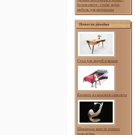
белом цвете: стили, идеи,
мебель для интерьера
Новости дизайна
Стол для людей и кошек
Кровать из крыльев самолета
Шикарное кресло нового
поколения